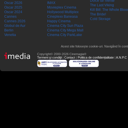
Dolce far niente
Oscar 2026
IMAX
The Last Viking
Oscar 2025
Movieplex Cinema
Kill Bill: The Whole Blood
Oscar 2024
Hollywood Multiplex
The Bride!
Cannes
Cineplexx Baneasa
Cold Storage
Cannes 2026
Happy Cinema
Globul de Aur
Cinema City Sun Plaza
Berlin
Cinema City Mega Mall
Venetia
Cinema City ParkLake
Acest site folosește cookie-uri. Navigând în conti
Copyright© 2000-2026 Cinemagia®
Termeni şi condiţii
|
Contact
|
Politica de confidențialitate
|
A.N.P.C