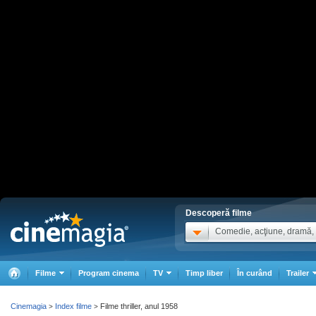
Descoperă filme
Comedie, acţiune, dramă, .
Filme
Program cinema
TV
Timp liber
În curând
Trailer
Cinemagia
Index filme
Filme thriller, anul 1958
>
>