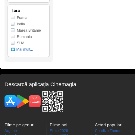
Țara
Franta
India
Marea Britanie
Romania
SUA
Mai mult...
Descarcă aplicaţia Cinemagia
Filme pe genuri
Filme noi
Actori populari
Acţiune
Filme 2028
Charlize Theron