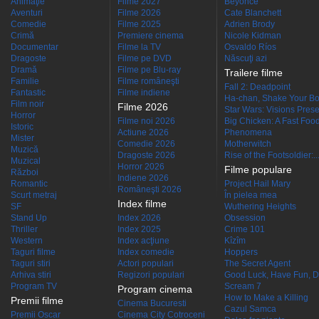
Animaţie
Filme 2027
Beyoncé
Aventuri
Filme 2026
Cate Blanchett
Comedie
Filme 2025
Adrien Brody
Crimă
Premiere cinema
Nicole Kidman
Documentar
Filme la TV
Osvaldo Ríos
Dragoste
Filme pe DVD
Născuţi azi
Dramă
Filme pe Blu-ray
Trailere filme
Familie
Filme româneşti
Fall 2: Deadpoint
Fantastic
Filme indiene
Ha-chan, Shake Your Bo
Film noir
Filme 2026
Star Wars: Visions Presen
Horror
Filme noi 2026
Big Chicken: A Fast Food
Istoric
Actiune 2026
Phenomena
Mister
Comedie 2026
Motherwitch
Muzică
Dragoste 2026
Rise of the Footsoldier:..
Muzical
Horror 2026
Filme populare
Război
Indiene 2026
Romantic
Project Hail Mary
Româneşti 2026
Scurt metraj
În pielea mea
Index filme
SF
Wuthering Heights
Stand Up
Index 2026
Obsession
Thriller
Index 2025
Crime 101
Western
Index acţiune
Kîzîm
Taguri filme
Index comedie
Hoppers
Taguri stiri
Actori populari
The Secret Agent
Arhiva stiri
Regizori populari
Good Luck, Have Fun, D
Program TV
Scream 7
Program cinema
How to Make a Killing
Premii filme
Cinema Bucuresti
Cazul Samca
Premii Oscar
Cinema City Cotroceni