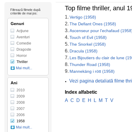
Top filme thriller, anul 
Filtrează filmele după
criteriile de mai jos:
1.
Vertigo (1958)
Genuri
2.
The Defiant Ones (1958)
3.
Ascenseur pour l'echafaud (1958
Acţiune
4.
Aventuri
Touch of Evil (1958)
Comedie
5.
The Snorkel (1958)
Dragoste
6.
Dracula (1958)
Horror
7.
Les Bijoutiers du clair de lune (1
Thriller
8.
Thunder Road (1958)
Mai mult...
9.
Mannekäng i rött (1958)
Vezi pagina detaliată filme thr
Ani
2010
Index alfabetic
2009
A
C
D
E
H
L
M
T
V
2008
2007
2006
1958
Mai mult...