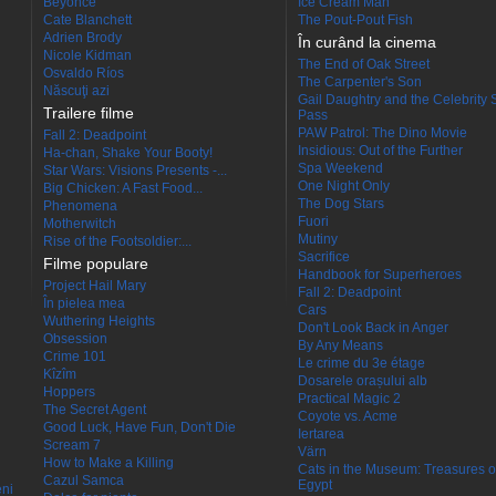
Beyoncé
Ice Cream Man
Cate Blanchett
The Pout-Pout Fish
Adrien Brody
În curând la cinema
Nicole Kidman
The End of Oak Street
Osvaldo Ríos
The Carpenter's Son
Născuţi azi
Gail Daughtry and the Celebrity 
Trailere filme
Pass
PAW Patrol: The Dino Movie
Fall 2: Deadpoint
Insidious: Out of the Further
Ha-chan, Shake Your Booty!
Spa Weekend
Star Wars: Visions Presents -...
One Night Only
Big Chicken: A Fast Food...
The Dog Stars
Phenomena
Fuori
Motherwitch
Mutiny
Rise of the Footsoldier:...
Sacrifice
Filme populare
Handbook for Superheroes
Project Hail Mary
Fall 2: Deadpoint
În pielea mea
Cars
Wuthering Heights
Don't Look Back in Anger
Obsession
By Any Means
Crime 101
Le crime du 3e étage
Kîzîm
Dosarele orașului alb
Hoppers
Practical Magic 2
The Secret Agent
Coyote vs. Acme
Good Luck, Have Fun, Don't Die
Iertarea
Scream 7
Värn
How to Make a Killing
Cats in the Museum: Treasures o
Cazul Samca
Egypt
eni