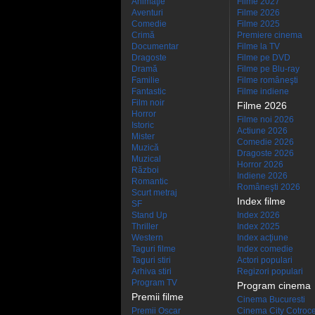
Animaţie
Filme 2027
Aventuri
Filme 2026
Comedie
Filme 2025
Crimă
Premiere cinema
Documentar
Filme la TV
Dragoste
Filme pe DVD
Dramă
Filme pe Blu-ray
Familie
Filme româneşti
Fantastic
Filme indiene
Film noir
Filme 2026
Horror
Filme noi 2026
Istoric
Actiune 2026
Mister
Comedie 2026
Muzică
Dragoste 2026
Muzical
Horror 2026
Război
Indiene 2026
Romantic
Româneşti 2026
Scurt metraj
Index filme
SF
Stand Up
Index 2026
Thriller
Index 2025
Western
Index acţiune
Taguri filme
Index comedie
Taguri stiri
Actori populari
Arhiva stiri
Regizori populari
Program TV
Program cinema
Premii filme
Cinema Bucuresti
Premii Oscar
Cinema City Cotroc