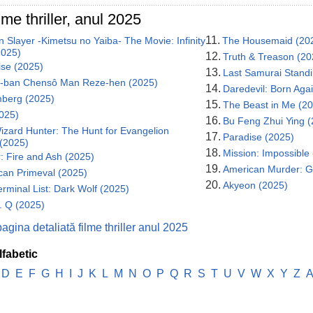
lme thriller, anul 2025
11.
Slayer -Kimetsu no Yaiba- The Movie: Infinity
The Housemaid (20
2025)
12.
Truth & Treason (20
ise (2025)
13.
Last Samurai Standi
ô-ban Chensô Man Reze-hen (2025)
14.
Daredevil: Born Aga
berg (2025)
15.
The Beast in Me (2
2025)
16.
Bu Feng Zhui Ying 
izard Hunter: The Hunt for Evangelion
17.
Paradise (2025)
(2025)
18.
Mission: Impossible
: Fire and Ash (2025)
19.
American Murder: G
can Primeval (2025)
20.
Akyeon (2025)
rminal List: Dark Wolf (2025)
. Q (2025)
agina detaliată filme thriller anul 2025
lfabetic
D
E
F
G
H
I
J
K
L
M
N
O
P
Q
R
S
T
U
V
W
X
Y
Z
A