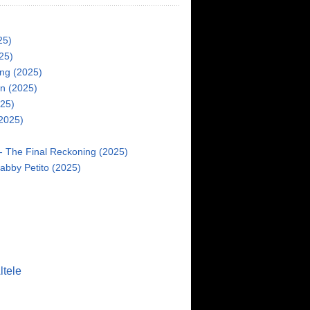
25)
25)
ng (2025)
in (2025)
025)
(2025)
 - The Final Reckoning (2025)
abby Petito (2025)
ltele