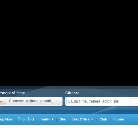
scoperă filme
Căutare
Comedie, acţiune, dramă, ...
mp liber
În curând
Trailer
Ştiri
Box Office
Club
Forum