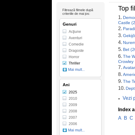
Top fi
Filtrează filmele după
criteriile de mai jos:
1.
Demon 
Castle (
Genuri
2.
Parad
Acţiune
3.
Gekij
Aventuri
4.
Nurem
Comedie
5.
Bet (
Dragoste
6.
The W
Horror
Crowley 
Thriller
7.
Avatar
Mai mult...
8.
Ameri
9.
The Te
Ani
10.
Dept
2025
Vezi p
2010
2009
Index a
2008
2007
A
B
C
2006
Mai mult...