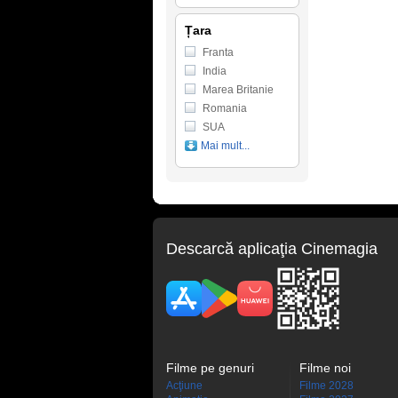
Țara
Franta
India
Marea Britanie
Romania
SUA
Mai mult...
Descarcă aplicaţia Cinemagia
Filme pe genuri
Filme noi
Acţiune
Filme 2028