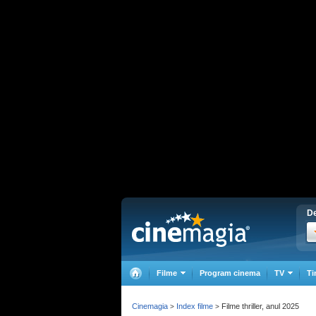
De
Filme
Program cinema
TV
Ti
Cinemagia
Index filme
Filme thriller, anul 2025
>
>