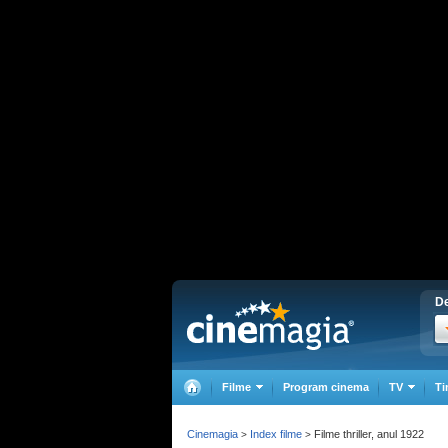
De
Filme
Program cinema
TV
Ti
Cinemagia
Index filme
Filme thriller, anul 1922
>
>