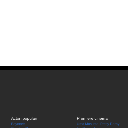
Actori populari
Premiere cinema
Beyoncé
Uma Musume: Pretty Derby -...