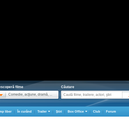
scoperă filme
Căutare
Comedie, acţiune, dramă, ...
mp liber
În curând
Trailer
Ştiri
Box Office
Club
Forum