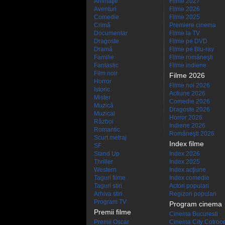
Animaţie
Filme 2027
Aventuri
Filme 2026
Comedie
Filme 2025
Crimă
Premiere cinema
Documentar
Filme la TV
Dragoste
Filme pe DVD
Dramă
Filme pe Blu-ray
Familie
Filme româneşti
Fantastic
Filme indiene
Film noir
Filme 2026
Horror
Filme noi 2026
Istoric
Actiune 2026
Mister
Comedie 2026
Muzică
Dragoste 2026
Muzical
Horror 2026
Război
Indiene 2026
Romantic
Româneşti 2026
Scurt metraj
Index filme
SF
Stand Up
Index 2026
Thriller
Index 2025
Western
Index acţiune
Taguri filme
Index comedie
Taguri stiri
Actori populari
Arhiva stiri
Regizori populari
Program TV
Program cinema
Premii filme
Cinema Bucuresti
Premii Oscar
Cinema City Cotroc