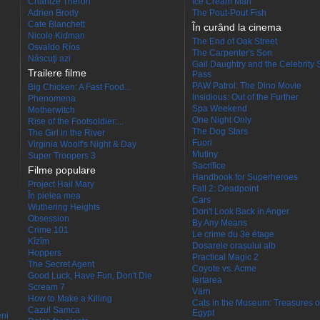
Charlize Theron
Ice Cream Man
Adrien Brody
The Pout-Pout Fish
Cate Blanchett
În curând la cinema
Nicole Kidman
The End of Oak Street
Osvaldo Ríos
The Carpenter's Son
Născuţi azi
Gail Daughtry and the Celebrity 
Trailere filme
Pass
PAW Patrol: The Dino Movie
Big Chicken: A Fast Food...
Insidious: Out of the Further
Phenomena
Spa Weekend
Motherwitch
One Night Only
Rise of the Footsoldier:...
The Dog Stars
The Girl in the River
Fuori
Virginia Woolf's Night & Day
Mutiny
Super Troopers 3
Sacrifice
Filme populare
Handbook for Superheroes
Project Hail Mary
Fall 2: Deadpoint
În pielea mea
Cars
Wuthering Heights
Don't Look Back in Anger
Obsession
By Any Means
Crime 101
Le crime du 3e étage
Kîzîm
Dosarele orașului alb
Hoppers
Practical Magic 2
The Secret Agent
Coyote vs. Acme
Good Luck, Have Fun, Don't Die
Iertarea
Scream 7
Värn
How to Make a Killing
Cats in the Museum: Treasures o
Cazul Samca
Egypt
eni