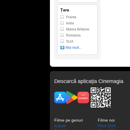
Țara
Franta
India
Marea Britanie
Romania
SUA
Mai mult...
Descarcă aplicaţia Cinemagia
Filme pe genuri
Filme noi
Acţiune
Filme 2028