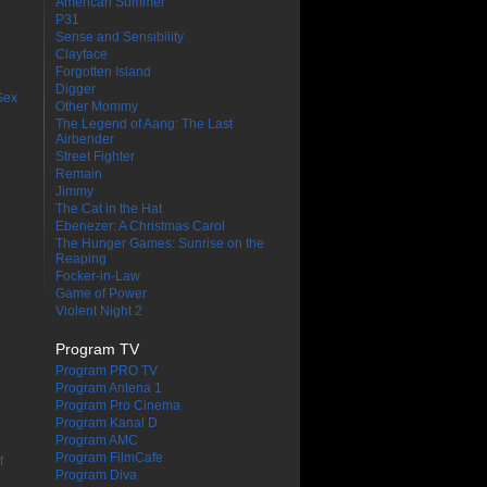
American Summer
P31
Sense and Sensibility
Clayface
Forgotten Island
Digger
Sex
Other Mommy
The Legend of Aang: The Last
Airbender
Street Fighter
Remain
Jimmy
The Cat in the Hat
Ebenezer: A Christmas Carol
The Hunger Games: Sunrise on the
Reaping
Focker-in-Law
Game of Power
Violent Night 2
Program TV
Program PRO TV
Program Antena 1
Program Pro Cinema
Program Kanal D
Program AMC
Program FilmCafe
f
Program Diva