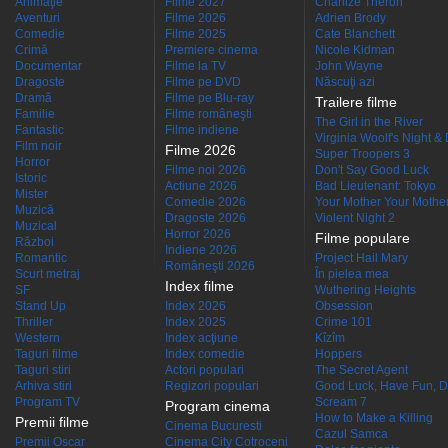
Animaţie
Filme 2027
Charlize Theron
Aventuri
Filme 2026
Adrien Brody
Comedie
Filme 2025
Cate Blanchett
Crimă
Premiere cinema
Nicole Kidman
Documentar
Filme la TV
John Wayne
Dragoste
Filme pe DVD
Născuţi azi
Dramă
Filme pe Blu-ray
Trailere filme
Familie
Filme româneşti
The Girl in the River
Fantastic
Filme indiene
Virginia Woolf's Night &
Film noir
Filme 2026
Super Troopers 3
Horror
Filme noi 2026
Don't Say Good Luck
Istoric
Actiune 2026
Bad Lieutenant: Tokyo
Mister
Comedie 2026
Your Mother Your Mother 
Muzică
Dragoste 2026
Violent Night 2
Muzical
Horror 2026
Filme populare
Război
Indiene 2026
Romantic
Project Hail Mary
Româneşti 2026
Scurt metraj
În pielea mea
Index filme
SF
Wuthering Heights
Stand Up
Index 2026
Obsession
Thriller
Index 2025
Crime 101
Western
Index acţiune
Kîzîm
Taguri filme
Index comedie
Hoppers
Taguri stiri
Actori populari
The Secret Agent
Arhiva stiri
Regizori populari
Good Luck, Have Fun, D
Program TV
Scream 7
Program cinema
How to Make a Killing
Premii filme
Cinema Bucuresti
Cazul Samca
Premii Oscar
Cinema City Cotroceni