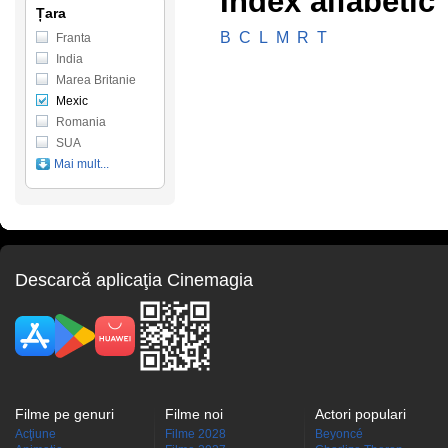
Index alfabetic
Țara
B
C
L
M
R
T
Franta
India
Marea Britanie
Mexic
Romania
SUA
Mai mult...
Descarcă aplicaţia Cinemagia
Filme pe genuri
Filme noi
Actori populari
Acţiune
Filme 2028
Beyoncé