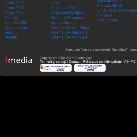
Dolce far niente
Oscar 2026
IMAX
The Last Viking
Oscar 2025
Movieplex Cinema
Kill Bill: The Whole Blood
Oscar 2024
Hollywood Multiplex
The Bride!
Cannes
Cineplexx Baneasa
Cold Storage
Cannes 2026
Happy Cinema
Globul de Aur
Cinema City Sun Plaza
Berlin
Cinema City Mega Mall
Venetia
Cinema City ParkLake
Acest site folosește cookie-uri. Navigând în conti
Copyright© 2000-2026 Cinemagia®
Termeni şi condiţii
|
Contact
|
Politica de confidențialitate
|
A.N.P.C