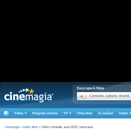
Descoperă filme
Comedie, acţiune, dramă, .
Filme
Program cinema
TV
Timp liber
În curând
Trailer
Cinemagia
Index filme
Filme comedie, anul 2022, mexicane
>
>