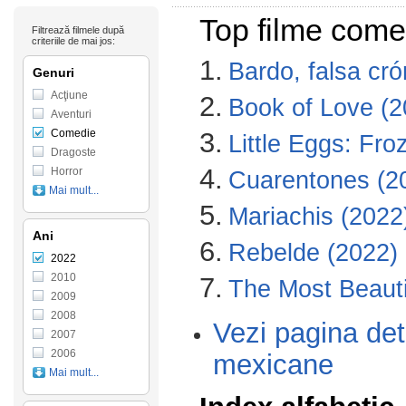
Top filme come
Filtrează filmele după
criteriile de mai jos:
1.
Bardo, falsa cr
Genuri
Acţiune
2.
Book of Love (2
Aventuri
Comedie
3.
Little Eggs: Fr
Dragoste
4.
Horror
Cuarentones (2
Mai mult...
5.
Mariachis (2022
Ani
6.
Rebelde (2022)
2022
2010
7.
The Most Beauti
2009
2008
Vezi pagina det
2007
2006
mexicane
Mai mult...