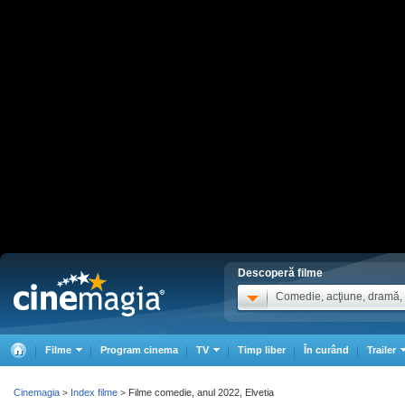
Descoperă filme
Comedie, acţiune, dramă, .
Filme
Program cinema
TV
Timp liber
În curând
Trailer
Cinemagia
Index filme
Filme comedie, anul 2022, Elvetia
>
>