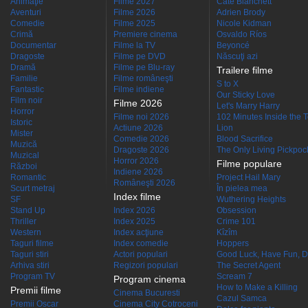
Animaţie
Filme 2027
Cate Blanchett
Aventuri
Filme 2026
Adrien Brody
Comedie
Filme 2025
Nicole Kidman
Crimă
Premiere cinema
Osvaldo Ríos
Documentar
Filme la TV
Beyoncé
Dragoste
Filme pe DVD
Născuţi azi
Dramă
Filme pe Blu-ray
Trailere filme
Familie
Filme româneşti
S to X
Fantastic
Filme indiene
Our Sticky Love
Film noir
Filme 2026
Let's Marry Harry
Horror
Filme noi 2026
102 Minutes Inside the 
Istoric
Actiune 2026
Lion
Mister
Comedie 2026
Blood Sacrifice
Muzică
Dragoste 2026
The Only Living Pickpocke
Muzical
Horror 2026
Filme populare
Război
Indiene 2026
Romantic
Project Hail Mary
Româneşti 2026
Scurt metraj
În pielea mea
Index filme
SF
Wuthering Heights
Stand Up
Index 2026
Obsession
Thriller
Index 2025
Crime 101
Western
Index acţiune
Kîzîm
Taguri filme
Index comedie
Hoppers
Taguri stiri
Actori populari
Good Luck, Have Fun, D
Arhiva stiri
Regizori populari
The Secret Agent
Program TV
Scream 7
Program cinema
How to Make a Killing
Premii filme
Cinema Bucuresti
Cazul Samca
Premii Oscar
Cinema City Cotroceni