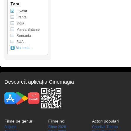
Țara
Elvetia
Franta
India
Marea Britanie
Romania
SUA
Mai mult...
Descarcă aplicaţia Cinemagia
Filme pe genuri
Filme noi
Actori populari
Acţiune
Filme 2028
Charlize Theron