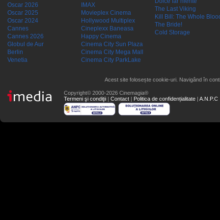
Dolce far niente
Oscar 2026
IMAX
The Last Viking
Oscar 2025
Movieplex Cinema
Kill Bill: The Whole Blood
Oscar 2024
Hollywood Multiplex
The Bride!
Cannes
Cineplexx Baneasa
Cold Storage
Cannes 2026
Happy Cinema
Globul de Aur
Cinema City Sun Plaza
Berlin
Cinema City Mega Mall
Venetia
Cinema City ParkLake
Acest site folosește cookie-uri. Navigând în conti
Copyright© 2000-2026 Cinemagia®
Termeni şi condiţii
|
Contact
|
Politica de confidențialitate
|
A.N.P.C