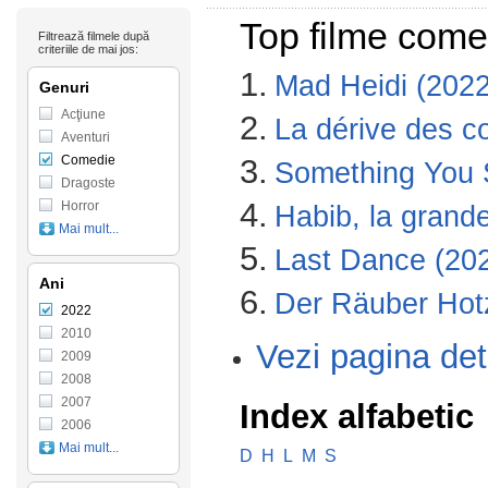
Top filme come
Filtrează filmele după
criteriile de mai jos:
1.
Mad Heidi (2022
Genuri
Acţiune
2.
La dérive des c
Aventuri
Comedie
3.
Something You S
Dragoste
4.
Horror
Habib, la grand
Mai mult...
5.
Last Dance (20
Ani
6.
Der Räuber Hot
2022
2010
Vezi pagina det
2009
2008
2007
Index alfabetic
2006
Mai mult...
D
H
L
M
S