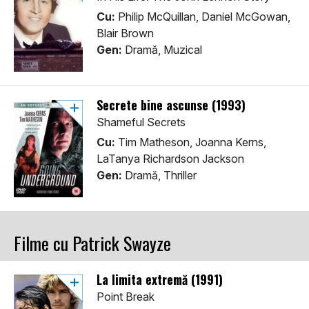
Cu:
Philip McQuillan, Daniel McGowan,
Blair Brown
Gen:
Dramă, Muzical
Secrete bine ascunse (1993)
Shameful Secrets
Cu:
Tim Matheson, Joanna Kerns,
LaTanya Richardson Jackson
Gen:
Dramă, Thriller
Filme cu Patrick Swayze
La limita extremă (1991)
Point Break