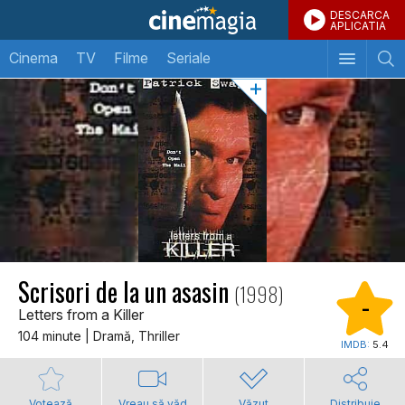
DESCARCA
APLICATIA
Cinema
TV
Filme
Seriale
Scrisori de la un asasin
(1998)
-
Letters from a Killer
104 minute | Dramă, Thriller
IMDB:
5.4
Votează
Vreau să văd
Văzut
Distribuie