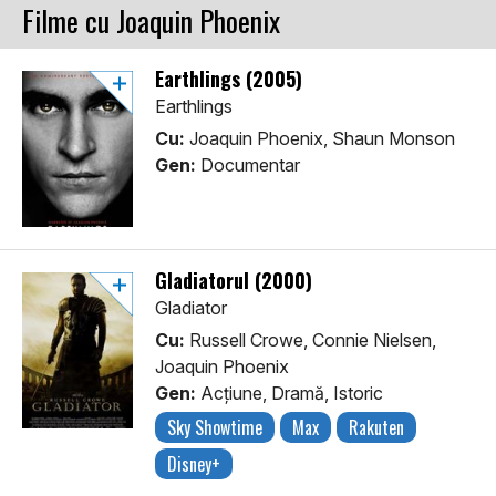
Filme cu Joaquin Phoenix
Earthlings (2005)
Earthlings
Cu:
Joaquin Phoenix, Shaun Monson
Gen:
Documentar
Gladiatorul (2000)
Gladiator
Cu:
Russell Crowe, Connie Nielsen,
Joaquin Phoenix
Gen:
Acţiune, Dramă, Istoric
Sky Showtime
Max
Rakuten
Disney+