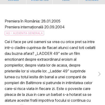
Premiera în România: 28.01.2005
Premiera internațională 20.09.2004
AG - AUDIENTA GENERALA
Cei ii face pe unii oameni sa vrea cu orice pret sa intre
intr-o cladire cuprinsa de flacari atunci cand toti ceilalti
dau buzna afara? „LADDER 49” este un film
emotionant despre extraordinarul eroism al
pompierilor, despre viata lor de acasa, despre
prieteniile lor si visurile lor. „Ladder 49” surprinde
lumea cu totul iesita din banal a unei companii de
pompieri din Baltimore si patrunde in intimitatea celor
care-si risca viata in fiecare zi. Este o poveste care
pleaca de la ziua in care un barbat s-a hotarat sa se
alature acestei fratii impotriva focului si continua cu