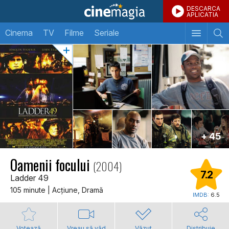
DESCARCA
APLICATIA
Cinema
TV
Filme
Seriale
+ 45
Oamenii focului
(2004)
7.2
Ladder 49
105 minute | Acţiune, Dramă
IMDB:
6.5
Votează
Vreau să văd
Văzut
Distribuie