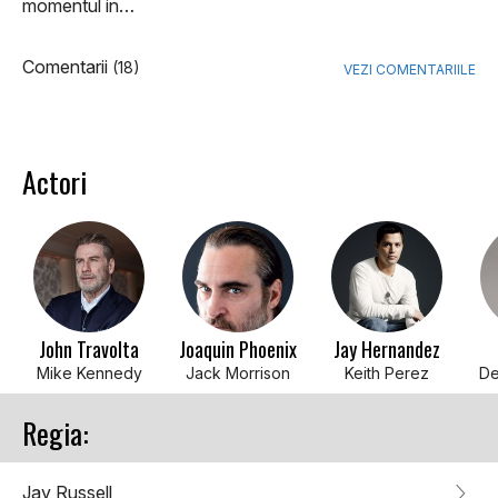
momentul in…
Comentarii
(18)
VEZI COMENTARIILE
Actori
John Travolta
Joaquin Phoenix
Jay Hernandez
Mike Kennedy
Jack Morrison
Keith Perez
De
Regia:
Jay Russell