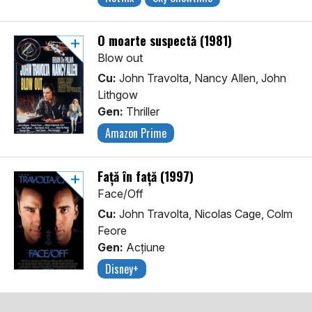
O moarte suspectă (1981)
Blow out
Cu:
John Travolta, Nancy Allen, John
Lithgow
Gen:
Thriller
Amazon Prime
Față în față (1997)
Face/Off
Cu:
John Travolta, Nicolas Cage, Colm
Feore
Gen:
Acţiune
Disney+