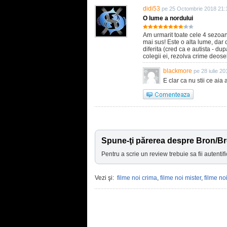
didi53
pe 25 Octombrie 2018 21:
O lume a nordului
Am urmarit toate cele 4 sezoan
mai sus! Este o alta lume, dar 
diferita (cred ca e autista - du
colegii ei, rezolva crime deoseb
blackmore
pe 28 iulie 2
E clar ca nu stii ce aia a
Spune-ţi părerea despre Bron/B
Pentru a scrie un review trebuie sa fii autentifi
Vezi şi:
filme noi crima
,
filme noi mister
,
filme noi