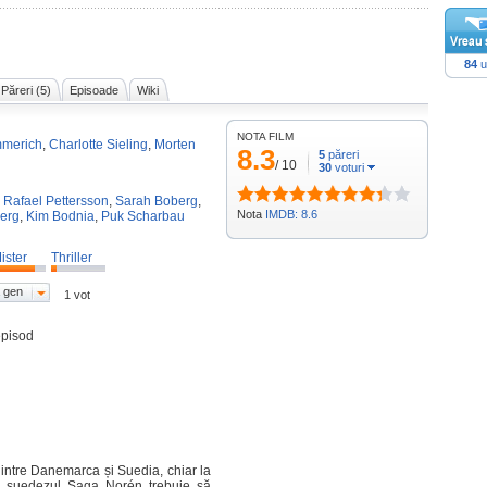
84
u
Păreri (5)
Episoade
Wiki
NOTA FILM
merich
,
Charlotte Sieling
,
Morten
8.3
5
păreri
/
10
30
voturi
,
Rafael Pettersson
,
Sarah Boberg
,
Nota
IMDB: 8.6
erg
,
Kim Bodnia
,
Puk Scharbau
ister
Thriller
 gen
1 vot
episod
intre Danemarca și Suedia, chiar la
și suedezul Saga Norén trebuie să