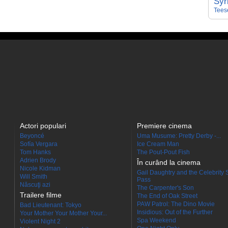
Syr
Tees
Actori populari
Premiere cinema
Beyoncé
Uma Musume: Pretty Derby -...
Sofía Vergara
Ice Cream Man
Tom Hanks
The Pout-Pout Fish
Adrien Brody
În curând la cinema
Nicole Kidman
Gail Daughtry and the Celebrity 
Will Smith
Pass
Născuţi azi
The Carpenter's Son
Trailere filme
The End of Oak Street
PAW Patrol: The Dino Movie
Bad Lieutenant: Tokyo
Insidious: Out of the Further
Your Mother Your Mother Your...
Spa Weekend
Violent Night 2