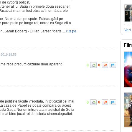
 de cyborg polițist.
rtener al lui Saga in primele două sezoane!
Păcat că n-a mai fost păstrat în următoarele
oe. Nu m-a dat pe spate. Puteau găsi pe
se pare puțin pe langa rol, noroc cu Saga că a
Vezi 
, Sarah Boberg - Lillian Larsen foarte…
citeşte
Fil
 2019 18:55
 lume rece precum cazurile doar aparent
0
0
e politiste facute vreodata, in tot cazul cel mai
0
0
r La casa de Papel se poate compara cu acest
itista Saga Norten intrpretata magistral de Sofia
 mai bine jucat rol din istoria cinematografiei.