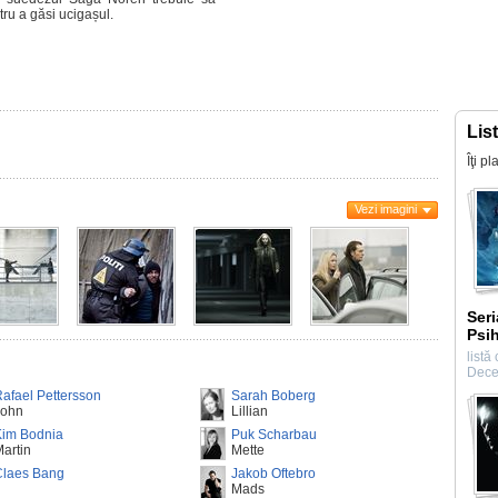
tru a găsi ucigașul.
Lis
Îţi p
Vezi imagini
Seri
Psih
listă
Dece
afael Pettersson
Sarah Boberg
John
Lillian
Kim Bodnia
Puk Scharbau
artin
Mette
Claes Bang
Jakob Oftebro
Mads