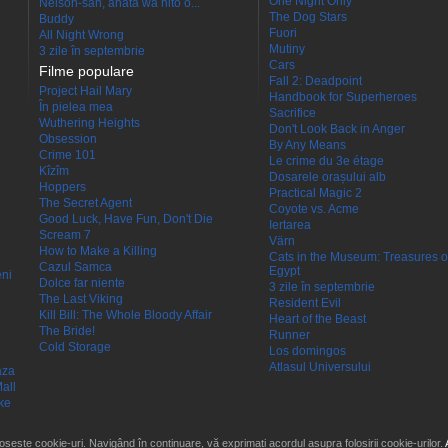
One Night Only
Nelson-san, anata wa hito o...
The Dog Stars
Buddy
Fuori
All Night Wrong
Mutiny
3 zile în septembrie
Cars
Filme populare
Fall 2: Deadpoint
Project Hail Mary
Handbook for Superheroes
În pielea mea
Sacrifice
Wuthering Heights
Don't Look Back in Anger
Obsession
By Any Means
Crime 101
Le crime du 3e étage
Kîzîm
Dosarele orașului alb
Hoppers
Practical Magic 2
The Secret Agent
Coyote vs. Acme
Good Luck, Have Fun, Don't Die
Iertarea
Scream 7
Värn
How to Make a Killing
Cats in the Museum: Treasures o
Cazul Samca
Egypt
eni
Dolce far niente
3 zile în septembrie
The Last Viking
Resident Evil
Kill Bill: The Whole Bloody Affair
Heart of the Beast
The Bride!
Runner
Cold Storage
Los domingos
Atlasul Universului
aza
all
ke
losește cookie-uri. Navigând în continuare, vă exprimați acordul asupra folosirii cookie-urilor.