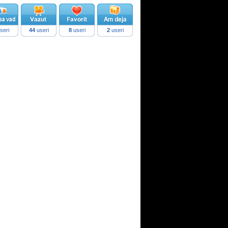
seri
44
useri
8
useri
2
useri