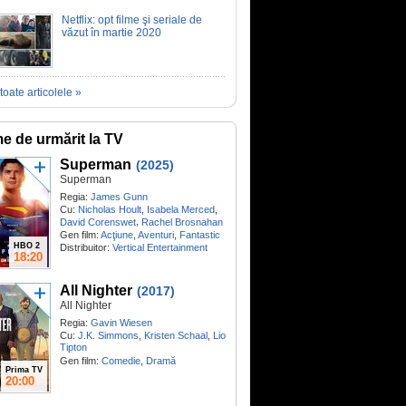
Netflix: opt filme şi seriale de
văzut în martie 2020
toate articolele »
me de urmărit la TV
Superman
(2025)
Superman
Regia:
James Gunn
Cu:
Nicholas Hoult
,
Isabela Merced
,
,
David Corenswet
Rachel Brosnahan
Gen film:
Acţiune
,
Aventuri
,
Fantastic
HBO 2
Distribuitor:
Vertical Entertainment
18:20
All Nighter
(2017)
All Nighter
Regia:
Gavin Wiesen
Cu:
J.K. Simmons
,
Kristen Schaal
,
Lio
Tipton
Gen film:
Comedie
,
Dramă
Prima TV
20:00