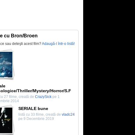
te cu Bron/Broen
lace sau deteşti acest film?
Adaugă-l într-o listă!
ale
ologice/Thriller/Mystery/Horror/S.F
 cu 27 filme, creată de
CrazySick
pe 1
mbrie 2014
SERIALE bune
listă cu 33 filme, creată de
vladc24
pe 9 Decembrie 2019