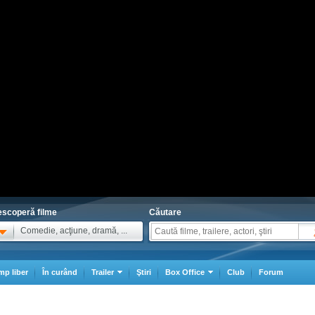
scoperă filme
Căutare
Comedie, acţiune, dramă, ...
mp liber
În curând
Trailer
Ştiri
Box Office
Club
Forum