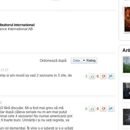
ibuitorul international
ance International AB
Art
Ordonează după
Data
Rating
 17:27
imp si am reusit sa vad 2 sezoane in 3 zile, de
3
0
32
 10 fără discuție. Mi-a fost mai greu să mă
0
0
dar după câteva seriale nu m-am mai putut
minat cele 4 sezoane! Nu numai americanii pot
i foarte buni. Urmăriți-l și nu veți regreta, va
 rol demențial. Îți vine s-o iubesti și s-o urăști