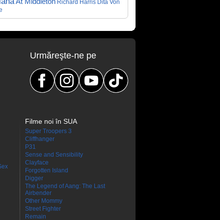
iana
At Middleton
Richard Harris
Dita Von
e
Urmăreşte-ne pe
Filme noi în SUA
Super Troopers 3
Cliffhanger
P31
Sense and Sensibility
Clayface
Sex
Forgotten Island
Digger
The Legend of Aang: The Last
Airbender
Other Mommy
Street Fighter
Remain