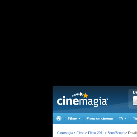
De
Filme
Program cinema
TV
Ti
Cinemagia
Filme
Filme 2011
Bron/Broen
Detalii
>
>
>
>