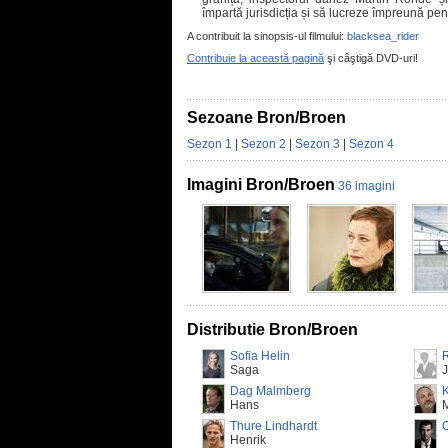
împartă jurisdicția și să lucreze împreună pen
A contribuit la sinopsis-ul filmului:
blacksea_rider
Contribuie la această pagină
şi câştigă DVD-uri!
Sezoane Bron/Broen
Sezon 1
|
Sezon 2
|
Sezon 3
|
Sezon 4
Imagini Bron/Broen
36 imagini
Distributie Bron/Broen
Sofia Helin
R
Saga
Dag Malmberg
Hans
M
Thure Lindhardt
Henrik