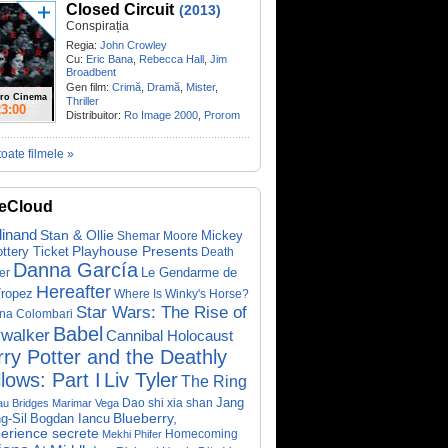
Closed Circuit
(2013)
Conspirația
Regia:
John Crowley
Cu:
Eric Bana
,
Rebecca Hall
,
Jim
Broadbent
Gen film:
Crimă
,
Dramă
,
Mister
,
ro Cinema
Thriller
23:00
Distribuitor:
Ro Image 2000
,
Prorom
toate filmele »
eCloud
dinand
Stan & Ollie
Mickey
Shemar Moore
ottery Ticket
Playhouse Presents
Death
Danna García
Le Gendarme de
er
Hereafter
Tropez
Where Is Winky's Horse?
Star Wars: The Rise of
ina Colombari
Babel
walker
Cannibal Holocaust
ry Potter and the Deathly
lows: Part I
Liv Tyler
The Ring
Dao shi xia shan
Jang
au Bridges
Marimar Vega
Bogdan Iancu
Blueberry,
g-Sil
perience secrete
Homecoming
Mekhi Phifer