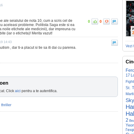
16
e ale seialului de nota 10, cum a scris cel de
0
0
cu aceleasi probleme. Politista Saga este si ea
pa noile etichete ale medicinii), dar impreuna cu
P
ite (iar o eticheta)! Merita vazut!
019 14:43
Vezi 
utism , dar ti-a placut si tie sa iti dai cu parerea.
Cin
Fer
17
L
Fight
roen
St. 
cat. Click
aici
pentru a te autentifica.
Mart
Sky
 thriller
Har
Hal
2
Be
Yeon
l'ex