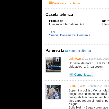
Vezi toata distributia
Caseta tehnică
Produs de
Distr
Filmlance International AB
Filml
Țara
Suedia
,
Danemarca
,
Germania
Părerea ta
Spune-ţi părerea
unkn0wn
pe 10 Septembrie 2015
Un serial de nota 10, am avut t
abia astept al 3-lea sezon.
Argo2013
pe 19 Aprilie 2020 19:
Super film politist. Merita nota
obișnuiesc cu limba suedeză, 
dezlipi de film până nu am ter
face capodopere și nordicii pot f
asigur.
Sofia Helin - Saga Norén face un