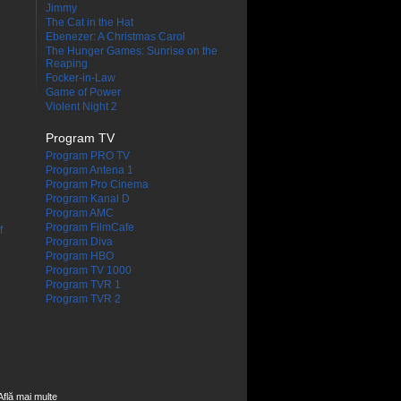
Jimmy
The Cat in the Hat
Ebenezer: A Christmas Carol
The Hunger Games: Sunrise on the
Reaping
Focker-in-Law
Game of Power
Violent Night 2
Program TV
Program PRO TV
Program Antena 1
Program Pro Cinema
Program Kanal D
Program AMC
Program FilmCafe
f
Program Diva
Program HBO
Program TV 1000
Program TVR 1
Program TVR 2
Află mai multe