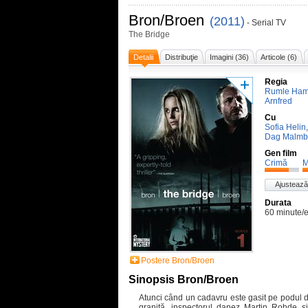
Bron/Broen
(2011)
- Serial TV
The Bridge
Detalii
Distribuţie
Imagini (36)
Articole (6)
Regia
Rumle Ham
Arnfred
Cu
Sofia Helin
Dag Malmb
Gen film
Crimă
M
Ajustează
Durata
60 minute/
Postere Bron/Broen
Sinopsis Bron/Broen
Atunci când un cadavru este gasit pe podul d
graniță, inspectorul danez Martin Rohde 