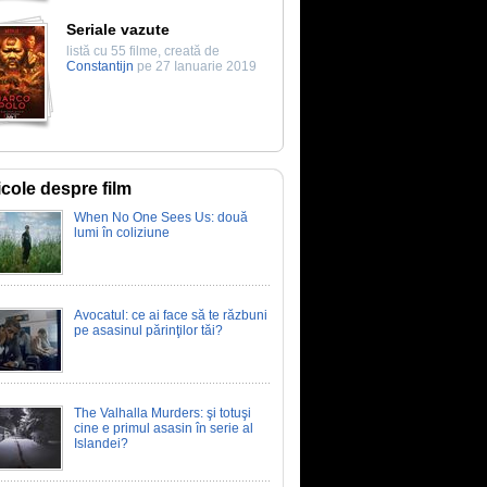
Seriale vazute
listă cu 55 filme, creată de
Constantijn
pe 27 Ianuarie 2019
icole despre film
When No One Sees Us: două
lumi în coliziune
Avocatul: ce ai face să te răzbuni
pe asasinul părinţilor tăi?
The Valhalla Murders: şi totuşi
cine e primul asasin în serie al
Islandei?