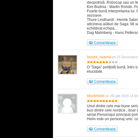
deopotrivă. Robocop sau un fel
Kim Bodnia - Martin Rohde. Pa
Foarte bună interpretarea lui. 
sezoane.
Thure Lindhardt - Henrik Sabr
altcineva alături de Saga. Mi 
echilibrat echipa...
Dag Malmberg - Hans Petterson
lavara_laiarna
pe 21 Decembrie
O ”Saga” polițistă bună, întro
elucidate.
blackmore
pe 28 Iulie 2019 14:44
Unul dintre cele mai bune serial
bun dintre cele nordice , doa
serial.Personajul principal pol
Helin este un personaj unic .cel