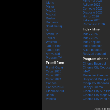
Filme noi 2026
Istoric
Actiune 2026
Mister
Comedie 2026
Muzică
Dragoste 2026
Muzical
Horror 2026
Război
Indiene 2026
Romantic
Româneşti 2026
Scurt metraj
Index filme
SF
Stand Up
Index 2026
Thriller
Index 2025
Western
Index acţiune
Taguri filme
Index comedie
Taguri stiri
Actori populari
Arhiva stiri
Regizori populari
Program TV
Program cinema
Premii filme
Cinema Bucuresti
Premii Oscar
Cinema City Cotroc
Oscar 2026
IMAX
Oscar 2025
Movieplex Cinema
Oscar 2024
Hollywood Multiplex
Cannes
Cineplexx Baneasa
Cannes 2026
Happy Cinema
Globul de Aur
Cinema City Sun Pl
Berlin
Cinema City Mega M
Venetia
Cinema City ParkLa
Acest site fo