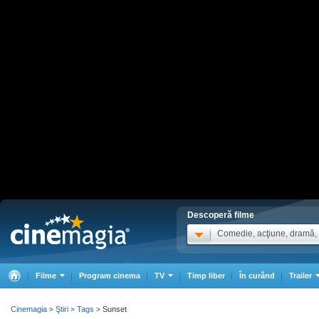
Descoperă filme
Comedie, acţiune, dramă, .
Filme
Program cinema
TV
Timp liber
În curând
Trailer
Cinemagia
Ştiri
Tags
Sunset
>
>
>