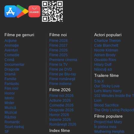
Filme pe genuri
Filme noi
Actori populari
Acţiune
Filme 2028
Charlize Theron
Animaţie
Filme 2027
Cate Blanchett
Aventuri
Filme 2026
Nicole Kidman
Comedie
Filme 2025
Adrien Brody
Crimă
Premiere cinema
Osvaldo Ríos
Documentar
Filme la TV
Hilary Duff
Dragoste
Filme pe DVD
Născuţi azi
Dramă
Filme pe Blu-ray
Trailere filme
Familie
Filme româneşti
S to X
Fantastic
Filme indiene
Our Sticky Love
Film noir
Filme 2026
Let's Marry Harry
Horror
Filme noi 2026
102 Minutes Inside the 
Istoric
Actiune 2026
Lion
Mister
Comedie 2026
Blood Sacrifice
Muzică
Dragoste 2026
The Only Living Pickpocke
Muzical
Horror 2026
Filme populare
Război
Indiene 2026
Romantic
Project Hail Mary
Româneşti 2026
Scurt metraj
În pielea mea
Index filme
SF
Wuthering Heights