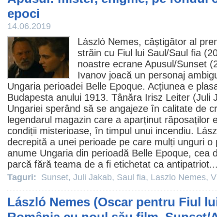
epoci
14.06.2019
László Nemes
, câștigător al pre
străin cu
Fiul lui Saul
/Saul fia (
noastre ecrane
Apusul
/Sunset (
Ivanov
joacă un personaj ambiguu
Ungaria perioadei Belle Epoque. Acțiunea e plasa
Budapesta anului 1913. Tânăra Irisz Leiter (
Juli
Ungariei sperând să se angajeze în calitate de cr
legendarul magazin care a aparținut răposaților ei
condiții misterioase, în timpul unui incendiu. Lá
decrepită a unei perioade pe care mulți unguri o 
anume Ungaria din perioadă Belle Epoque, cea d
parcă fără teama de a fi etichetat ca antipatriot..
Taguri:
Sunset
,
Juli Jakab
,
Saul fia
,
Laszlo Nemes
,
V
László Nemes (Oscar pentru Fiul lui