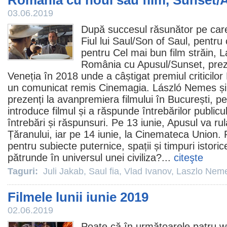
România cu noul său film, Sunset/
03.06.2019
După succesul răsunător pe care
Fiul lui Saul
/Son of Saul, pentru 
pentru Cel mai bun
film
străin,
L
România cu
Apusul
/Sunset, prez
Veneția în 2018 unde a câștigat
premiul
criticilo
un comunicat remis Cinemagia. László Nemes ș
prezenți la avanpremiera filmului în București, pe
introduce
filmul
și a răspunde întrebărilor publicu
întrebări și răspunsuri. Pe 13 iunie, Apusul va ru
Țăranului, iar pe 14 iunie, la Cinemateca Union. 
pentru subiecte puternice, spații și timpuri istori
pătrunde în universul unei civiliza?...
citeşte
Taguri:
Juli Jakab
,
Saul fia
,
Vlad Ivanov
,
Laszlo Nem
Filmele lunii iunie 2019
02.06.2019
Poate că în următoarele patru 