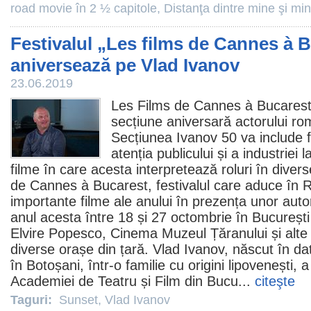
road movie în 2 ½ capitole
,
Distanţa dintre mine şi mi
Festivalul „Les films de Cannes à B
aniversează pe Vlad Ivanov
23.06.2019
Les Films de Cannes à Bucarest
secțiune aniversară actorului r
Secțiunea Ivanov 50 va include
atenția publicului și a industriei l
filme în care acesta interpretează roluri în divers
de Cannes à Bucarest, festivalul care aduce în 
importante
filme
ale anului în prezența unor autor
anul acesta între 18 și 27 octombrie în București
Elvire Popesco, Cinema Muzeul Țăranului și alte 
diverse orașe din țară. Vlad Ivanov, născut în d
în Botoșani, într-o familie cu origini lipovenești, 
Academiei de Teatru și
Film
din Bucu...
citeşte
Taguri:
Sunset
,
Vlad Ivanov