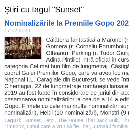
Ştiri cu tagul "Sunset"
Nominalizările la Premiile Gopo 20
17.02.2020
Călătoria fantastică a Maronei
(r
Gomera
(r.
Corneliu Porumboiu
Olteanu
),
Parking
(r. Tudor Giur
Adina Pintilie
) intră oficial în cu
categoria Cel mai bun
film
de lungmetraj. Câștigăt
cadrul Galei Premiilor Gopo, care va avea loc mar
Național I.L. Caragiale din București, se vede în
Cinemagia. 22 de lungmetraje românești lansate
2019 au fost luate în considerare de juriul din ac
desemnarea nominalizărilor la cea de-a 14-a ediț
Gopo.
Filmele
cu cele mai multe nominalizări su
nominalizări),
Heidi
(10 nominalizări), Monștri (9 
Taguri:
Sunset
,
Leto
,
The House That Jack Built
,
Th
Timebox
,
Omul care a vrut să fie liber
,
Jurnalul familie