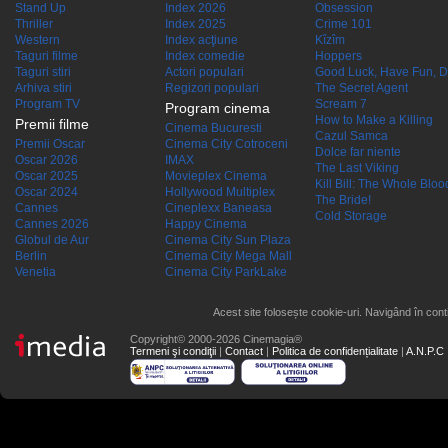
Stand Up
Index 2026
Obsession
Thriller
Index 2025
Crime 101
Western
Index acţiune
Kîzîm
Taguri filme
Index comedie
Hoppers
Taguri stiri
Actori populari
Good Luck, Have Fun, D
Arhiva stiri
Regizori populari
The Secret Agent
Program TV
Scream 7
Program cinema
How to Make a Killing
Premii filme
Cinema Bucuresti
Cazul Samca
Premii Oscar
Cinema City Cotroceni
Dolce far niente
Oscar 2026
IMAX
The Last Viking
Oscar 2025
Movieplex Cinema
Kill Bill: The Whole Blood
Oscar 2024
Hollywood Multiplex
The Bride!
Cannes
Cineplexx Baneasa
Cold Storage
Cannes 2026
Happy Cinema
Globul de Aur
Cinema City Sun Plaza
Berlin
Cinema City Mega Mall
Venetia
Cinema City ParkLake
Acest site folosește cookie-uri. Navigând în conti
Copyright© 2000-2026 Cinemagia®
Termeni şi condiţii
|
Contact
|
Politica de confidențialitate
|
A.N.P.C