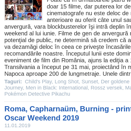
doar 15
filme
, dar puterea lor de
cinematografe
nu este deloc de n
anterioare au oferit câte unul s
anvergură, vara blockbusterelor îşi intră deplin în
weekend al lui iunie.
Filme
de gen de anvergură 
potenţial de public, ne determină să credem că a
va dezamăgi deloc în ceea ce priveşte încasările.
recomandările noastre. Începutul lunii este domi
eveniment de
film
din România, ajuns la ediţia a 1
Transilvania a început pe 31 mai, proiectând în ma
Napoca aproape 200 de lungmetraje. Unele dintr
Taguri:
Child's Play
,
Long Shot
,
Sunset
,
Der goldene
Journey
,
Men in Black: International
,
Rossz versek
,
M
Pokémon Detective Pikachu
Roma, Capharnaüm, Burning - printr
Oscar Weekend 2019
11.01.2019