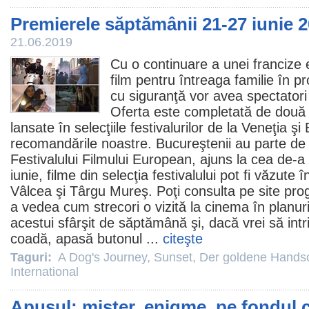
Premierele săptămânii 21-27 iunie 
21.06.2019
Cu o continuare a unei francize 
film
pentru întreaga familie în p
cu siguranţă vor avea spectator
Oferta este completată de două 
lansate în selecţiile festivalurilor de la Veneţia şi 
recomandările noastre. Bucureştenii au parte de
Festivalului Filmului European, ajuns la cea de-a 
iunie,
filme
din selecţia festivalului pot fi văzute
Vâlcea şi Târgu Mureş. Poţi consulta pe site prog
a vedea cum strecori o vizită la
cinema
în planuri
acestui sfârşit de săptămână şi, dacă vrei să intr
coadă, apasă butonul ...
citeşte
Taguri:
A Dog's Journey
,
Sunset
,
Der goldene Hands
International
Apusul: mister, enigme, pe fondul c