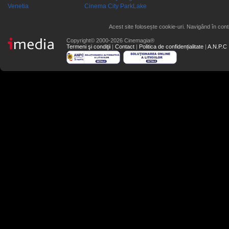
Venetia
Cinema City ParkLake
Acest site folosește cookie-uri. Navigând în conti
Copyright© 2000-2026 Cinemagia®
Termeni şi condiţii
|
Contact
|
Politica de confidențialitate
|
A.N.P.C