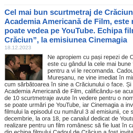
Cel mai bun scurtmetraj de Crăciun
Academia Americană de Film, este 
poate vedea pe YouTube. Echipa fi
Crăciun”, la emisiunea Cinemagia
18.12.2023
Ne apropiem cu pași repezi de C
este cu gândul la cele mai bune
pentru a vi le recomanda.
Cadou
Mureșanu
, ne vine imediat în m
cum sărbătoarea în sine a Crăciunului o face. Și
Academia Americană de
Film
, calificându-se acu
de 10 scurtmetraje avute în vedere pentru o nom
se poate urmări pe YouTube
, iar Cinemagia a inv
filmului la episodul cu numărul 3 al emisiunii, ce 
decembrie, la ora 18,
pe canalul dedicat de You
realizare pentru un
film
românesc să fie luat în c
din echipa filmului Cadoul de Crăciun a fost invit