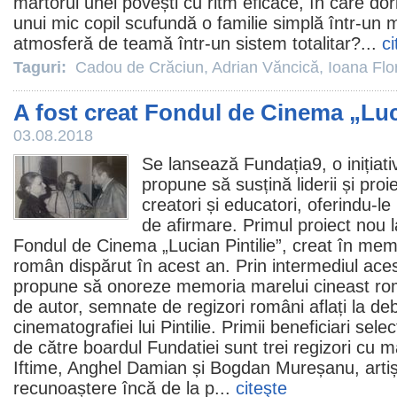
martorul unei povești cu ritm eficace, în care do
unui mic copil scufundă o familie simplă într-un 
atmosferă de teamă într-un sistem totalitar?...
ci
Taguri:
Cadou de Crăciun
,
Adrian Văncică
,
Ioana Flo
A fost creat Fondul de Cinema „Luci
03.08.2018
Se lansează Fundația9, o inițiati
propune să susțină liderii și proi
creatori și educatori, oferindu-l
de afirmare. Primul proiect nou 
Fondul de
Cinema
„
Lucian Pintilie
”, creat în mem
român dispărut în acest an. Prin intermediul aces
propune să onoreze memoria marelui cineast rom
de autor, semnate de regizori români aflați la debu
cinematografiei lui Pintilie. Primii beneficiari sele
de către boardul Fundatiei sunt trei regizori cu m
Iftime
,
Anghel Damian
și
Bogdan Mureșanu
, art
recunoaștere încă de la p...
citeşte