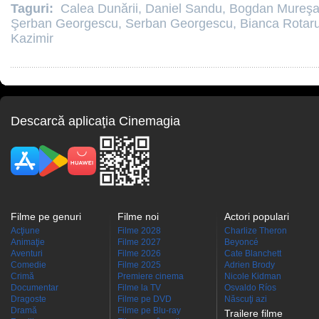
Taguri:
Calea Dunării
,
Daniel Sandu
,
Bogdan Mureş
Şerban Georgescu
,
Serban Georgescu
,
Bianca Rotar
Kazimir
Descarcă aplicaţia Cinemagia
Filme pe genuri
Filme noi
Actori populari
Acţiune
Filme 2028
Charlize Theron
Animaţie
Filme 2027
Beyoncé
Aventuri
Filme 2026
Cate Blanchett
Comedie
Filme 2025
Adrien Brody
Crimă
Premiere cinema
Nicole Kidman
Documentar
Filme la TV
Osvaldo Ríos
Dragoste
Filme pe DVD
Născuţi azi
Dramă
Filme pe Blu-ray
Trailere filme