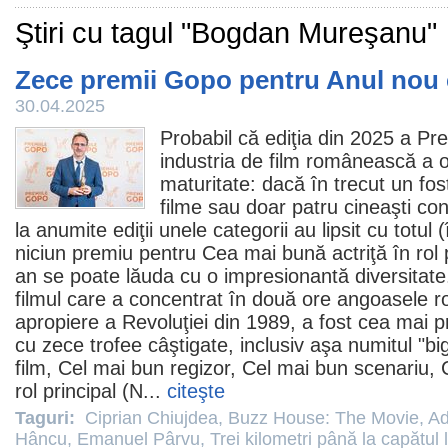
Ştiri cu tagul "Bogdan Mureşanu"
Zece premii Gopo pentru Anul nou c
30.04.2025
Probabil că ediţia din 2025 a Pr
industria de
film
românească a ob
maturitate: dacă în trecut un fost
filme
sau doar patru cineaşti con
la anumite ediţii unele categorii au lipsit cu totul
niciun
premiu
pentru Cea mai bună actriţă în rol pr
an se poate lăuda cu o impresionantă diversitate
filmul care a concentrat în două ore angoasele r
apropiere a Revoluţiei din 1989
, a fost cea mai p
cu zece trofee câştigate, inclusiv aşa numitul "bi
film
, Cel mai bun regizor, Cel mai bun scenariu, 
rol principal (
N
...
citeşte
Taguri:
Ciprian Chiujdea
,
Buzz House: The Movie
,
Ad
Hâncu
,
Emanuel Pârvu
,
Trei kilometri până la capătul 