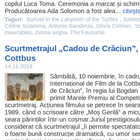
copilul Luca Toma. Ceremonia a marcat și schim
Producătoarea
Ada Solomon
a fost alea...
citeşt
Taguri:
Buñuel in the Labyrinth of the Turtles
,
Juliet
Céline Sciamma
,
Antonio Banderas
,
Olivia Colman
,
Yo
miserables
,
Zimna wojna
,
The Favourite
Scurtmetrajul „Cadou de Crăciun”, 
Cottbus
14.11.2018
Sâmbătă, 10 noiembrie, în cadrul
Internațional de
Film
de la Cottb
de Crăciun
”, în regia lui
Bogdan
primit Marele
Premiu
al Competiț
scurtmetraj. Acțiunea filmului se petrece în sea
1989, când o scrisoare către „Moș Gerilă” a mic
seara părinților într-un coșmar.Juriul prestigiosulu
considerat că scurtmetrajul „îi permite spectatato
o foarte bună construcție dramatică, cu umor sens