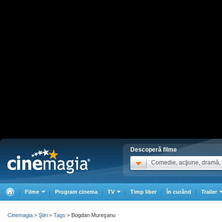
Descoperă filme
Comedie, acţiune, dramă, .
Filme
Program cinema
TV
Timp liber
În curând
Trailer
Cinemagia
Ştiri
Tags
Bogdan Mureşanu
>
>
>