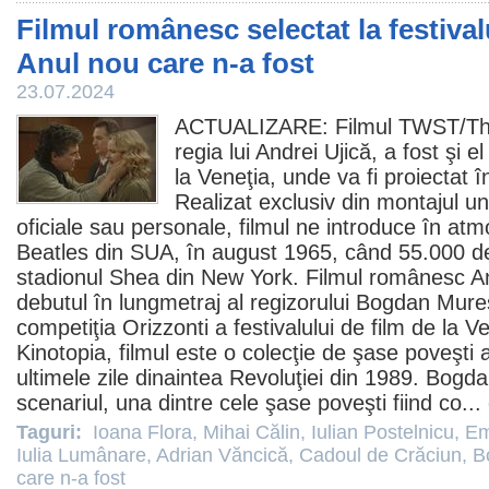
Filmul românesc selectat la festival
Anul nou care n-a fost
23.07.2024
ACTUALIZARE:
Filmul
TWST/Thi
regia lui Andrei Ujică, a fost şi el
la Veneţia, unde va fi proiectat î
Realizat exclusiv din montajul un
oficiale sau personale, filmul ne introduce în atm
Beatles din SUA, în august 1965, când 55.000 de
stadionul Shea din New York.
Filmul
românesc
A
debutul în lungmetraj al regizorului
Bogdan Mure
competiţia Orizzonti a festivalului de
film
de la Ve
Kinotopia,
filmul
este o colecţie de şase poveşti a
ultimele zile dinaintea Revoluţiei din 1989. Bog
scenariul, una dintre cele şase poveşti fiind co...
Taguri:
Ioana Flora
,
Mihai Călin
,
Iulian Postelnicu
,
Em
Iulia Lumânare
,
Adrian Văncică
,
Cadoul de Crăciun
,
B
care n-a fost