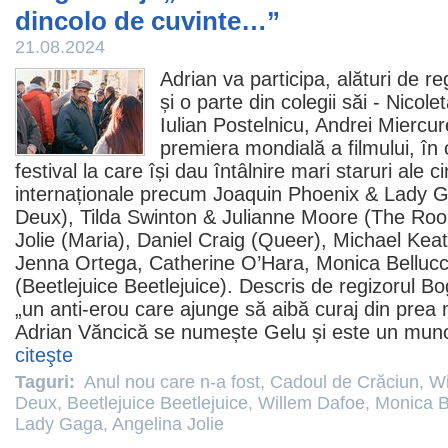
dincolo de cuvinte…”
21.08.2024
Adrian va participa, alături de re
și o parte din colegii săi -
Nicole
Iulian Postelnicu
,
Andrei Miercur
premiera mondială a filmului, în 
festival la care își dau întâlnire mari staruri ale 
internaționale precum
Joaquin Phoenix
&
Lady 
Deux
), Tilda Swinton &
Julianne Moore
(The Roo
Jolie
(Maria),
Daniel Craig
(Queer),
Michael Kea
Jenna Ortega, Catherine O’Hara,
Monica Bellucc
(
Beetlejuice Beetlejuice
). Descris de regizorul 
„un anti-erou care ajunge să aibă curaj din prea m
Adrian Văncică
se numește Gelu și este un muncit
citeşte
Taguri:
Anul nou care n-a fost
,
Cadoul de Crăciun
,
Wi
Deux
,
Beetlejuice Beetlejuice
,
Willem Dafoe
,
Monica B
Lady Gaga
,
Angelina Jolie