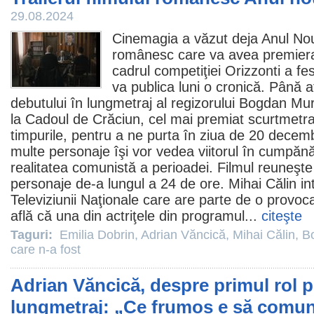
29.08.2024
Cinemagia a văzut deja
Anul Nou
românesc care va avea premiera
cadrul competiţiei Orizzonti a fes
va publica luni o cronică. Până at
debutului în lungmetraj al regizorului Bogdan M
la Cadoul de Crăciun, cel mai premiat scurtmetr
timpurile, pentru a ne purta în ziua de 20 decem
multe personaje îşi vor vedea viitorul în cumpănă
realitatea comunistă a perioadei.
Filmul
reuneşte 
personaje de-a lungul a 24 de ore.
Mihai Călin
in
Televiziunii Naţionale care are parte de o provo
află că una din actriţele din programul...
citeşte
Taguri:
Emilia Dobrin
,
Adrian Văncică
,
Mihai Călin
,
B
care n-a fost
Adrian Văncică, despre primul rol pr
lungmetraj: „Ce frumos e să comun