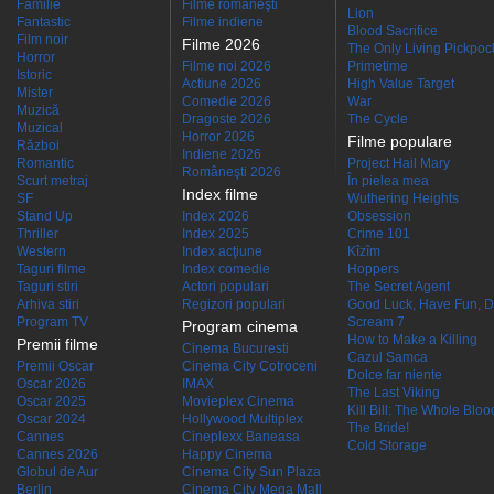
Familie
Filme româneşti
Lion
Fantastic
Filme indiene
Blood Sacrifice
Film noir
Filme 2026
The Only Living Pickpocke
Horror
Filme noi 2026
Primetime
Istoric
Actiune 2026
High Value Target
Mister
Comedie 2026
War
Muzică
Dragoste 2026
The Cycle
Muzical
Horror 2026
Filme populare
Război
Indiene 2026
Romantic
Project Hail Mary
Româneşti 2026
Scurt metraj
În pielea mea
Index filme
SF
Wuthering Heights
Stand Up
Index 2026
Obsession
Thriller
Index 2025
Crime 101
Western
Index acţiune
Kîzîm
Taguri filme
Index comedie
Hoppers
Taguri stiri
Actori populari
The Secret Agent
Arhiva stiri
Regizori populari
Good Luck, Have Fun, D
Program TV
Scream 7
Program cinema
How to Make a Killing
Premii filme
Cinema Bucuresti
Cazul Samca
Premii Oscar
Cinema City Cotroceni
Dolce far niente
Oscar 2026
IMAX
The Last Viking
Oscar 2025
Movieplex Cinema
Kill Bill: The Whole Blood
Oscar 2024
Hollywood Multiplex
The Bride!
Cannes
Cineplexx Baneasa
Cold Storage
Cannes 2026
Happy Cinema
Globul de Aur
Cinema City Sun Plaza
Berlin
Cinema City Mega Mall