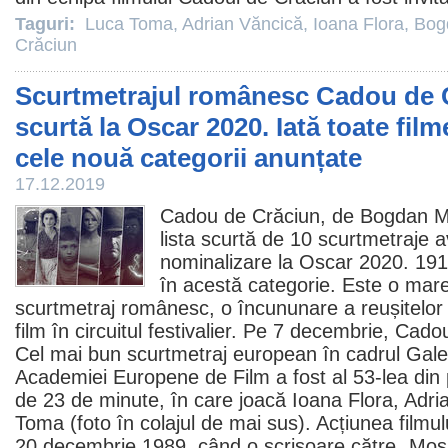
Taguri:
Luca Toma
,
Adrian Văncică
,
Ioana Flora
,
Bog
Crăciun
Scurtmetrajul românesc Cadou de Cr
scurtă la Oscar 2020. Iată toate filme
cele nouă categorii anunțate
17.12.2019
Cadou de Crăciun, de
Bogdan M
lista scurtă de 10 scurtmetraje 
nominalizare la
Oscar
2020. 19
în acestă categorie. Este o mare
scurtmetraj românesc, o încununare a reușitelo
film
în circuitul festivalier. Pe 7 decembrie, Cado
Cel mai bun scurtmetraj european în cadrul Gal
Academiei Europene de
Film
a fost al 53-lea din
de 23 de minute, în care joacă
Ioana Flora
,
Adri
Toma
(foto în colajul de mai sus). Acțiunea filmu
20 decembrie 1989, când o scrisoare către „Moș 