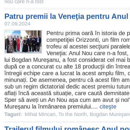
nou care n-a fost
Patru premii la Veneţia pentru Anul
07.09.2024
Pentru prima oară în istoria de 
competiţiei Orizzonti, un
film
rom
trofeu al acestei secţiuni paralele
Veneţia:
Anul Nou care n-a fost
,
lui Bogdan Mureşanu, a fost considerat cel mai
după ce a concurat cu alte 18 producţii din într
întregii echipe care a lucrat la acest amplu
film
, 
minunați. De asemenea, pentru că acest film ami
sub un regim dictatorial dedic acest
premiu
tutur
aflați încă această situație, care caută demnitate,
Sper să aveți un An Nou așa cum am avut și noi
Mureşanu la înmânarea premiului....
citeşte
Taguri:
Mihai Mincan
,
To the North
,
Bogdan Mureşan
Trailerul filmului românesc Anul no