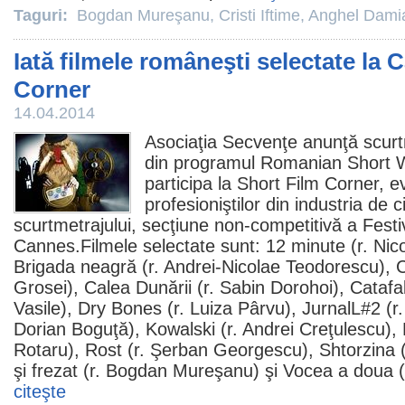
Taguri:
Bogdan Mureşanu
,
Cristi Iftime
,
Anghel Dami
Iată filmele româneşti selectate la
Corner
14.04.2014
Asociaţia Secvenţe anunţă scurt
din programul Romanian Short W
participa la Short
Film
Corner, ev
profesioniştilor din industria de
c
scurtmetrajului, secţiune non-competitivă a Festi
Cannes.
Filmele
selectate sunt: 12 minute (r.
Nic
Brigada neagră
(r.
Andrei-Nicolae Teodorescu
), 
Grosei
),
Calea Dunării
(r. Sabin Dorohoi), Catafa
Vasile), Dry Bones (r.
Luiza Pârvu
), JurnalL#2 (r.
Dorian Boguţă), Kowalski (r. Andrei Creţulescu),
Rotaru
), Rost (r.
Şerban Georgescu
), Shtorzina 
şi frezat
(r.
Bogdan Mureşanu
) şi Vocea a doua 
citeşte