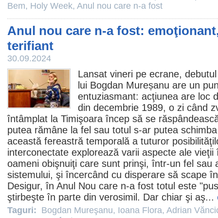
Bem
,
Holy Week
,
Anul nou care n-a fost
Anul nou care n-a fost: emoţionant,
terifiant
30.09.2024
Lansat vineri pe ecrane, debutul
lui
Bogdan Mureșanu
are un pun
entuziasmant: acţiunea are loc d
din decembrie 1989, o zi când z
întâmplat la Timişoara încep să se răspândească.
putea rămâne la fel sau totul s-ar putea schimba 
această fereastră temporală a tuturor posibilităţi
interconectate explorează varii aspecte ale vieţi
oameni obişnuiţi care sunt prinşi, într-un fel sau 
sistemului, şi încercând cu disperare să scape îna
Desigur, în
Anul Nou care n-a fost
totul este "pu
ştirbeşte în parte din verosimil. Dar chiar şi aş...
Taguri:
Bogdan Mureşanu
,
Ioana Flora
,
Adrian Vănci