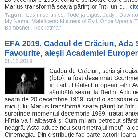
Marius transformă seara părinților într-un c...
cit
Taguri:
Les miserables
,
Tõde ja õigus
,
Judy
,
Downto
My Name
,
Maleficent: Mistress of Evil
,
Once Upon a T
Bombshell
,
Rocketman
EFA 2019. Cadoul de Crăciun, Ada 
Favourite, aleșii Academiei Europe
08.12.2019
Cadou de Crăciun, scris și regiz
(foto), a fost desemnat Scurtmet
în cadrul Galei European
Film
Aw
sâmbătă seara, la Berlin. Acțiune
seara de 20 decembrie 1989, când o scrisoare c
micuțului Marius transformă seara părinților într
surprinde momentul decembrie 1989, tratat ante
Hîrtia va fi albastră și Cum mi-am petrecut sfârși
neagră. Asta aduce nou scurtmetrajul meu”, a dec
Cinemagia. Din distribuţie fac parte actorii Ioana