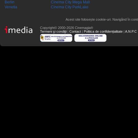
Berlin
Cinema City Mega Mall
Venetia
Cinema City ParkLake
Acest site folosește cookie-uri. Navigând în conti
Copyright© 2000-2026 Cinemagia®
Termeni şi condiţii
|
Contact
|
Politica de confidențialitate
|
A.N.P.C