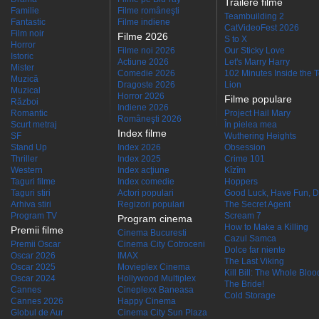
Trailere filme
Familie
Filme româneşti
Teambuilding 2
Fantastic
Filme indiene
CatVideoFest 2026
Film noir
Filme 2026
S to X
Horror
Filme noi 2026
Our Sticky Love
Istoric
Actiune 2026
Let's Marry Harry
Mister
Comedie 2026
102 Minutes Inside the 
Muzică
Dragoste 2026
Lion
Muzical
Horror 2026
Filme populare
Război
Indiene 2026
Romantic
Project Hail Mary
Româneşti 2026
Scurt metraj
În pielea mea
Index filme
SF
Wuthering Heights
Stand Up
Index 2026
Obsession
Thriller
Index 2025
Crime 101
Western
Index acţiune
Kîzîm
Taguri filme
Index comedie
Hoppers
Taguri stiri
Actori populari
Good Luck, Have Fun, D
Arhiva stiri
Regizori populari
The Secret Agent
Program TV
Scream 7
Program cinema
How to Make a Killing
Premii filme
Cinema Bucuresti
Cazul Samca
Premii Oscar
Cinema City Cotroceni
Dolce far niente
Oscar 2026
IMAX
The Last Viking
Oscar 2025
Movieplex Cinema
Kill Bill: The Whole Blood
Oscar 2024
Hollywood Multiplex
The Bride!
Cannes
Cineplexx Baneasa
Cold Storage
Cannes 2026
Happy Cinema
Globul de Aur
Cinema City Sun Plaza