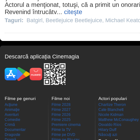
Actorul a menţionat, totuşi, că a primit un onorar
Revenind întrucâtv...
citeşte
Taguri:
Batgirl
,
Beetlejuice Beetlejuice
,
Michael Keat
Descarcă aplicaţia Cinemagia
Filme pe genuri
Filme noi
Actori populari
Acţiune
Filme 2028
Charlize Theron
Animaţie
Filme 2027
Cate Blanchett
Aventuri
Filme 2026
Nicole Kidman
Comedie
Filme 2025
Matthew McConaughey
Crimă
Premiere cinema
Osvaldo Ríos
Documentar
Filme la TV
Hilary Duff
Dragoste
Filme pe DVD
Născuţi azi
Dramă
Filme pe Blu-ray