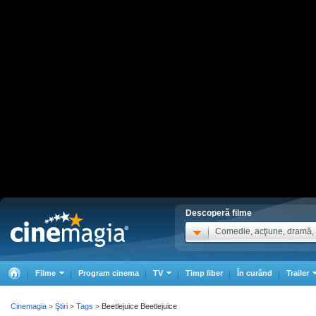
Descoperă filme
Comedie, acţiune, dramă, .
Filme
Program cinema
TV
Timp liber
În curând
Trailer
Cinemagia
Ştiri
Tags
Beetlejuice Beetlejuice
>
>
>