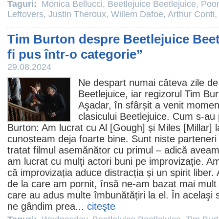
Taguri:
Monica Bellucci
,
Beetlejuice Beetlejuice
,
Poor
Leftovers
,
Justin Theroux
,
Willem Dafoe
,
Arthur Conti
Tim Burton despre Beetlejuice Beet
fi pus într-o categorie”
29.08.2024
Ne despart numai câteva zile d
Beetlejuice
, iar regizorul
Tim Bur
Aşadar, în sfârșit a venit momen
clasicului Beetlejuice. Cum s-au p
Burton: Am lucrat cu Al [Gough] și Miles [Millar] 
cunoșteam deja foarte bine. Sunt niste parteneri 
tratat
filmul
asemănător cu primul – adică aveam 
am lucrat cu mulți actori buni pe improvizație. A
că improvizația aduce distracția și un spirit liber
de la care am pornit, însă ne-am bazat mai mult 
care au adus multe îmbunătățiri la el. În acelaşi s
ne gândim prea...
citeşte