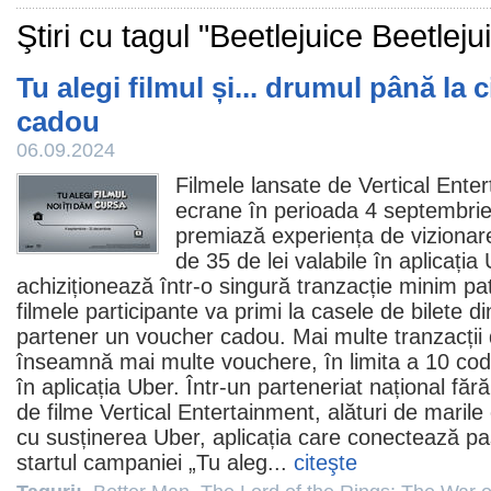
Ştiri cu tagul "Beetlejuice Beetleju
Tu alegi filmul și... drumul până la 
cadou
06.09.2024
Filmele
lansate de Vertical Ente
ecrane în perioada 4 septembri
premiază experiența de vizionar
de 35 de lei valabile în aplicația
achiziționează într-o singură tranzacție minim patr
filmele
participante va primi la casele de bilete d
partener un voucher cadou. Mai multe tranzacții 
înseamnă mai multe vouchere, în limita a 10 codu
în aplicația Uber. Într-un parteneriat național fără
de
filme
Vertical Entertainment, alături de marile
cu susținerea Uber, aplicația care conectează pas
startul campaniei „Tu aleg...
citeşte