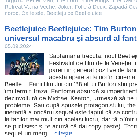
Taguri:
Better Man
,
The Lord of the Rings: The War o
Retreat Vama Veche
,
Joker: Folie à Deux
,
Zăpadă Ceai
noroc
,
Ca fetele
,
Beetlejuice Beetlejuice
Beetlejuice Beetlejuice: Tim Burton
universul macabru și absurd al fan
05.09.2024
Săptămâna trecută, noul
Beetlej
Festivalul de
film
de la Veneția, u
păreri în general pozitive de fani 
acesta apare și la noi în
cinema
Beetle... Fanii filmului din '88 al lui Burton știu
îmi termin fraza. Fantoma absurdă și impertinent
dezinvoltură de
Michael Keaton
, urmează să fie 
probleme. Sau după spusele protagonistului, the 
inerentă a oricărui sequel este faptul că se conf
le fanilor mai mult din același lucru, dar fă-o într-
se plictisesc și te acuză că dai copy-paste). To
sequel-uri merg...
citeşte