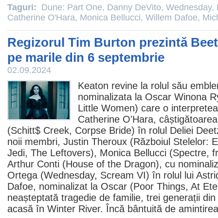
Taguri:
Dune: Part One
,
Danny DeVito
,
Wednesday
,
Catherine O'Hara
,
Monica Bellucci
,
Willem Dafoe
,
Mic
Regizorul Tim Burton prezintă Beetl
pe marile din 6 septembrie
02.09.2024
Keaton revine la rolul său emble
nominalizata la
Oscar
Winona R
Little Women
) care o interprete
Catherine O'Hara, câștigătoare
(Schitt$ Creek, Corpse Bride) în rolul Deliei Deetz
noii membri,
Justin Theroux
(Războiul Stelelor: E
Jedi,
The Leftovers
),
Monica Bellucci
(
Spectre
, 
Arthur Conti
(House of the Dragon), cu nominali
Ortega (Wednesday, Scream VI) în rolul lui Astrid,
Dafoe
, nominalizat la
Oscar
(
Poor Things
, At Et
neașteptată tragedie de familie, trei generații din
acasă în Winter River. Încă bântuită de amintirea 