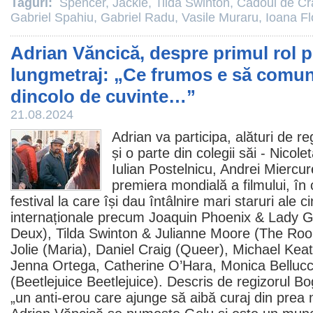
Taguri:
Spencer
,
Jackie
,
Tilda Swinton
,
Cadoul de Cr
Gabriel Spahiu
,
Gabriel Radu
,
Vasile Muraru
,
Ioana Fl
Adrian Văncică, despre primul rol pr
lungmetraj: „Ce frumos e să comun
dincolo de cuvinte…”
21.08.2024
Adrian va participa, alături de re
și o parte din colegii săi -
Nicole
Iulian Postelnicu
,
Andrei Miercur
premiera mondială a filmului, în 
festival la care își dau întâlnire mari staruri ale 
internaționale precum
Joaquin Phoenix
&
Lady 
Deux
), Tilda Swinton &
Julianne Moore
(The Roo
Jolie
(Maria),
Daniel Craig
(Queer),
Michael Kea
Jenna Ortega, Catherine O’Hara,
Monica Bellucc
(
Beetlejuice Beetlejuice
). Descris de regizorul 
„un anti-erou care ajunge să aibă curaj din prea m