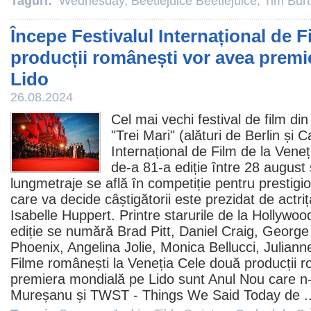
Taguri:
Wednesday
,
Beetlejuice Beetlejuice
,
Tim Bur
Începe Festivalul Internațional de Fi
producții românești vor avea premi
Lido
26.08.2024
Cel mai vechi festival de
film
din 
"Trei Mari" (alături de Berlin și 
Internațional de Film de la Veneț
de-a 81-a ediție între 28 august
lungmetraje se află în competiție pentru prestigios
care va decide câștigătorii este prezidat de actri
Isabelle Huppert. Printre starurile de la Hollywo
ediție se numără
Brad Pitt
,
Daniel Craig
,
George
Phoenix
,
Angelina Jolie
,
Monica Bellucci
,
Juliann
Filme
românești la Veneția Cele două producții r
premiera mondială pe Lido sunt
Anul Nou care n-
Mureșanu și
TWST - Things We Said Today
de .