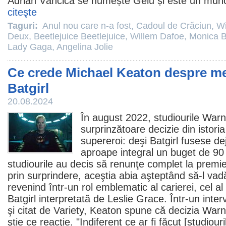
Adrian Văncică
se numește Gelu și este un muncit
citeşte
Taguri:
Anul nou care n-a fost
,
Cadoul de Crăciun
,
Wi
Deux
,
Beetlejuice Beetlejuice
,
Willem Dafoe
,
Monica B
Lady Gaga
,
Angelina Jolie
Ce crede Michael Keaton despre m
Batgirl
20.08.2024
În august 2022, studiourile Warn
surprinzătoare decizie din istoria
supereroi: deşi
Batgirl
fusese deja
aproape integral un buget de 90 
studiourile au decis să renunţe complet la premier
prin surprindere, aceştia abia aşteptând să-l va
revenind într-un rol emblematic al carierei, cel al
Batgirl interpretată de Leslie Grace. Într-un inte
şi citat de Variety, Keaton spune că decizia Warn
ştie ce reacţie. "Indiferent ce ar fi făcut [studiouri