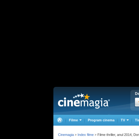
De
Filme
Program cinema
TV
Ti
Cinemagia
Index filme
Filme thriller, anul 2014, D
>
>