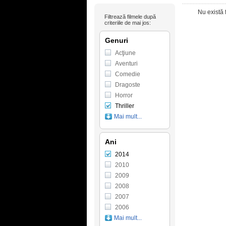
Nu există 
Filtrează filmele după
criteriile de mai jos:
Genuri
Acţiune
Aventuri
Comedie
Dragoste
Horror
Thriller
Mai mult...
Ani
2014
2010
2009
2008
2007
2006
Mai mult...