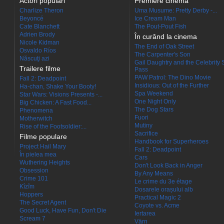
Actori populari
Premiere cinema
Charlize Theron
Uma Musume: Pretty Derby -...
Beyoncé
Ice Cream Man
Cate Blanchett
The Pout-Pout Fish
Adrien Brody
În curând la cinema
Nicole Kidman
The End of Oak Street
Osvaldo Ríos
The Carpenter's Son
Născuţi azi
Gail Daughtry and the Celebrity 
Trailere filme
Pass
PAW Patrol: The Dino Movie
Fall 2: Deadpoint
Insidious: Out of the Further
Ha-chan, Shake Your Booty!
Spa Weekend
Star Wars: Visions Presents -...
One Night Only
Big Chicken: A Fast Food...
The Dog Stars
Phenomena
Fuori
Motherwitch
Mutiny
Rise of the Footsoldier:...
Sacrifice
Filme populare
Handbook for Superheroes
Project Hail Mary
Fall 2: Deadpoint
În pielea mea
Cars
Wuthering Heights
Don't Look Back in Anger
Obsession
By Any Means
Crime 101
Le crime du 3e étage
Kîzîm
Dosarele orașului alb
Hoppers
Practical Magic 2
The Secret Agent
Coyote vs. Acme
Good Luck, Have Fun, Don't Die
Iertarea
Scream 7
Värn