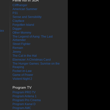
Filme noi în SUA
Cliffhanger
American Summer
P31
Sense and Sensibility
Clayface
Forgotten Island
Digger
Sex
Other Mommy
The Legend of Aang: The Last
Airbender
Street Fighter
Remain
Jimmy
The Cat in the Hat
Ebenezer: A Christmas Carol
The Hunger Games: Sunrise on the
Reaping
Focker-in-Law
Game of Power
Violent Night 2
Program TV
Program PRO TV
Program Antena 1
Program Pro Cinema
Program Kanal D
Program AMC