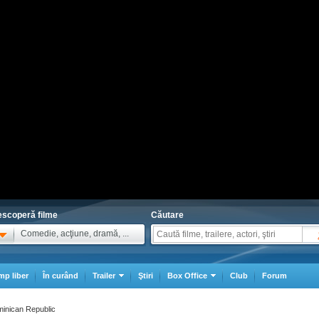
scoperă filme
Căutare
Comedie, acţiune, dramă, ...
mp liber
În curând
Trailer
Ştiri
Box Office
Club
Forum
ominican Republic