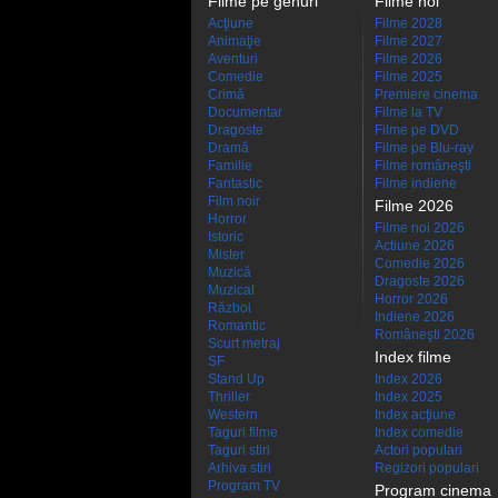
Filme pe genuri
Filme noi
Acţiune
Filme 2028
Animaţie
Filme 2027
Aventuri
Filme 2026
Comedie
Filme 2025
Crimă
Premiere cinema
Documentar
Filme la TV
Dragoste
Filme pe DVD
Dramă
Filme pe Blu-ray
Familie
Filme româneşti
Fantastic
Filme indiene
Film noir
Filme 2026
Horror
Filme noi 2026
Istoric
Actiune 2026
Mister
Comedie 2026
Muzică
Dragoste 2026
Muzical
Horror 2026
Război
Indiene 2026
Romantic
Româneşti 2026
Scurt metraj
Index filme
SF
Stand Up
Index 2026
Thriller
Index 2025
Western
Index acţiune
Taguri filme
Index comedie
Taguri stiri
Actori populari
Arhiva stiri
Regizori populari
Program TV
Program cinema