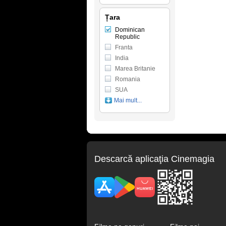
Țara
Dominican
Republic
Franta
India
Marea Britanie
Romania
SUA
Mai mult...
Descarcă aplicaţia Cinemagia