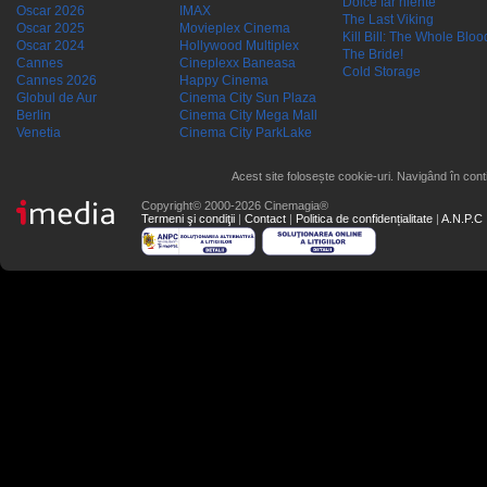
Dolce far niente
Oscar 2026
IMAX
The Last Viking
Oscar 2025
Movieplex Cinema
Kill Bill: The Whole Blood
Oscar 2024
Hollywood Multiplex
The Bride!
Cannes
Cineplexx Baneasa
Cold Storage
Cannes 2026
Happy Cinema
Globul de Aur
Cinema City Sun Plaza
Berlin
Cinema City Mega Mall
Venetia
Cinema City ParkLake
Acest site folosește cookie-uri. Navigând în conti
Copyright© 2000-2026 Cinemagia®
Termeni şi condiţii
|
Contact
|
Politica de confidențialitate
|
A.N.P.C