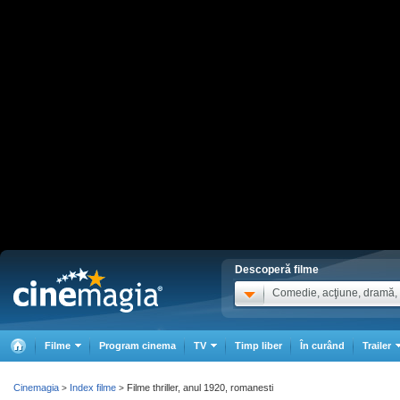
Descoperă filme
Comedie, acţiune, dramă, .
Filme
Program cinema
TV
Timp liber
În curând
Trailer
Cinemagia
Index filme
Filme thriller, anul 1920, romanesti
>
>