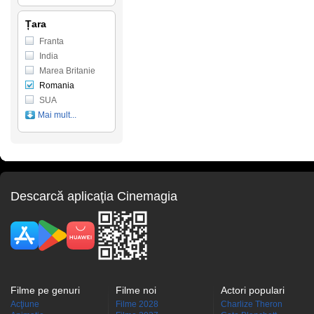
Țara
Franta
India
Marea Britanie
Romania
SUA
Mai mult...
Descarcă aplicaţia Cinemagia
Filme pe genuri
Filme noi
Actori populari
Acţiune
Filme 2028
Charlize Theron