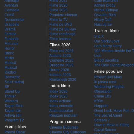
Animaţie
Filme 2027
Cate Blanchett
Aventuri
Filme 2026
Adrien Brody
Comedie
Filme 2025
Nicole Kidman
Crimă
Premiere cinema
Osvaldo Ríos
Documentar
Filme la TV
Hilary Duff
Dragoste
Filme pe DVD
Născuţi azi
Dramă
Filme pe Blu-ray
Trailere filme
Familie
Filme româneşti
S to X
Fantastic
Filme indiene
Our Sticky Love
Film noir
Filme 2026
Let's Marry Harry
Horror
Filme noi 2026
102 Minutes Inside the 
Istoric
Actiune 2026
Lion
Mister
Comedie 2026
Blood Sacrifice
Muzică
Dragoste 2026
The Only Living Pickpocke
Muzical
Horror 2026
Filme populare
Război
Indiene 2026
Romantic
Project Hail Mary
Româneşti 2026
Scurt metraj
În pielea mea
Index filme
SF
Wuthering Heights
Stand Up
Index 2026
Obsession
Thriller
Index 2025
Crime 101
Western
Index acţiune
Kîzîm
Taguri filme
Index comedie
Hoppers
Taguri stiri
Actori populari
Good Luck, Have Fun, D
Arhiva stiri
Regizori populari
The Secret Agent
Program TV
Scream 7
Program cinema
How to Make a Killing
Premii filme
Cinema Bucuresti
Cazul Samca
Premii Oscar
Cinema City Cotroceni