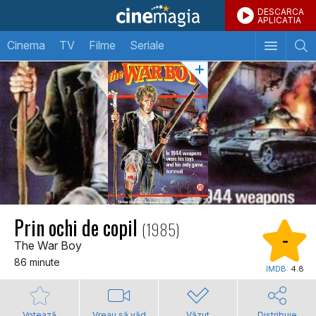
DESCARCA
APLICATIA
Cinema
TV
Filme
Seriale
Prin ochi de copil
(1985)
-
The War Boy
86 minute
IMDB:
4.8
Votează
Vreau să văd
Văzut
Distribuie