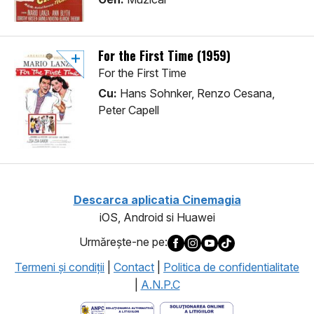
For the First Time (1959)
For the First Time
Cu:
Hans Sohnker, Renzo Cesana,
Peter Capell
Descarca aplicatia Cinemagia
iOS, Android si Huawei
Urmăreşte-ne pe:
Termeni şi condiţii
|
Contact
|
Politica de confidentialitate
|
A.N.P.C