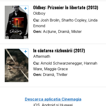
Oldboy: Prizonier în libertate (2013)
Oldboy
Cu:
Josh Brolin, Sharlto Copley, Linda
Emond
Gen:
Acţiune, Dramă, Mister
În căutarea răzbunării (2017)
Aftermath
Cu:
Arnold Schwarzenegger, Hannah
Ware, Maggie Grace
Gen:
Dramă, Thriller
Descarca aplicatia Cinemagia
iOS, Android si Huawei