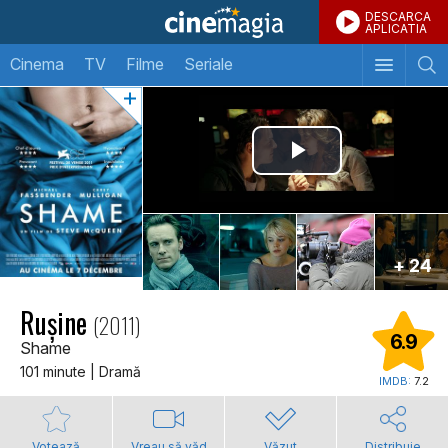
DESCARCA
APLICATIA
Cinema
TV
Filme
Seriale
+ 24
Rușine
(2011)
6.9
Shame
101 minute | Dramă
IMDB:
7.2
Votează
Vreau să văd
Văzut
Distribuie