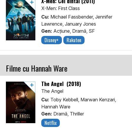
X-Men: Cei dintâi (2011)
X-Men: First Class
Cu:
Michael Fassbender, Jennifer
Lawrence, January Jones
Gen:
Acţiune, Dramă, SF
Disney+
Rakuten
Filme cu Hannah Ware
The Angel (2018)
The Angel
Cu:
Toby Kebbell, Marwan Kenzari,
Hannah Ware
Gen:
Dramă, Thriller
Netflix