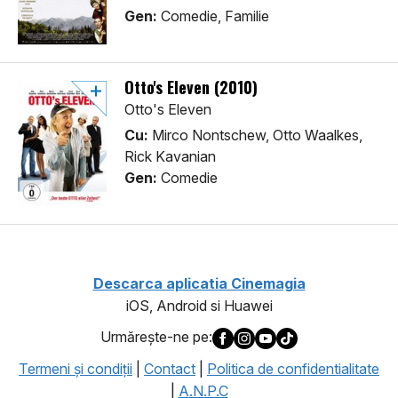
Gen:
Comedie, Familie
Otto's Eleven (2010)
Otto's Eleven
Cu:
Mirco Nontschew, Otto Waalkes,
Rick Kavanian
Gen:
Comedie
Descarca aplicatia Cinemagia
iOS, Android si Huawei
Urmăreşte-ne pe:
Termeni şi condiţii
|
Contact
|
Politica de confidentialitate
|
A.N.P.C