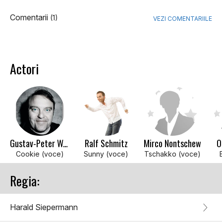
Comentarii
(1)
VEZI COMENTARIILE
Actori
Gustav-Peter Wöhler
Ralf Schmitz
Mirco Nontschew
O
Cookie (voce)
Sunny (voce)
Tschakko (voce)
Regia:
Harald Siepermann