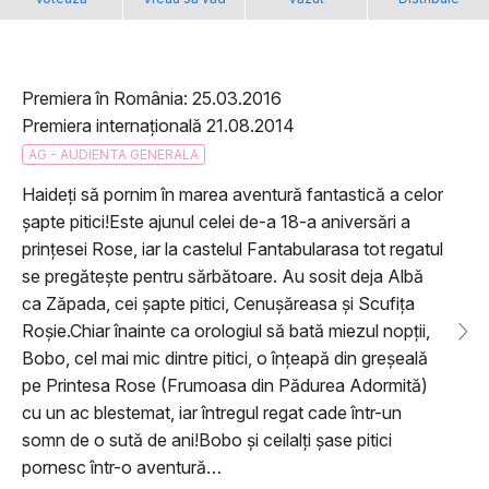
Premiera în România: 25.03.2016
Premiera internațională 21.08.2014
AG - AUDIENTA GENERALA
Haideţi să pornim în marea aventură fantastică a celor
şapte pitici!Este ajunul celei de-a 18-a aniversări a
prinţesei Rose, iar la castelul Fantabularasa tot regatul
se pregăteşte pentru sărbătoare. Au sosit deja Albă
ca Zăpada, cei şapte pitici, Cenuşăreasa şi Scufiţa
Roşie.Chiar înainte ca orologiul să bată miezul nopţii,
Bobo, cel mai mic dintre pitici, o înţeapă din greşeală
pe Printesa Rose (Frumoasa din Pădurea Adormită)
cu un ac blestemat, iar întregul regat cade într-un
somn de o sută de ani!Bobo şi ceilalţi şase pitici
pornesc într-o aventură…