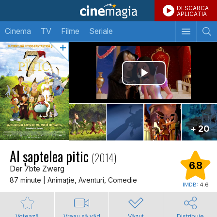
DESCARCA
APLICATIA
Cinema
TV
Filme
Seriale
+ 20
Al şaptelea pitic
(2014)
6.8
Der 7bte Zwerg
87 minute | Animaţie, Aventuri, Comedie
IMDB:
4.6
Votează
Vreau să văd
Văzut
Distribuie