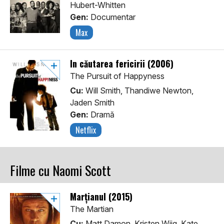
Hubert-Whitten
Gen:
Documentar
Max
În căutarea fericirii (2006)
The Pursuit of Happyness
Cu:
Will Smith, Thandiwe Newton,
Jaden Smith
Gen:
Dramă
Netflix
Filme cu Naomi Scott
Marțianul (2015)
The Martian
Cu:
Matt Damon, Kristen Wiig, Kate