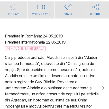
Votează
Vreau să văd
Văzut
Distribuie
Premiera în România: 24.05.2019
Premiera internațională 22.05.2019
AG - AUDIENTA GENERALA
Ca și predecesorul său, Aladdin se inspiră din “Aladdin
și lampa fermecată”, o poveste din “O mie și una de
nopți”. Spre deosebire de predecesorul său, actualul
Aladdin nu este un film de desene animate, ci un live-
action regizat de Guy Ritchie. Povestea e
următoarea: Aladdin e o pușlama descurcăreață și
fermecătoare, un orfan crescut de capul lui pe străzile
din Agrabah, un hoțoman cu inimă de aur. Chiar
inocența lui e motivul pentru care maleficul vrăjitor