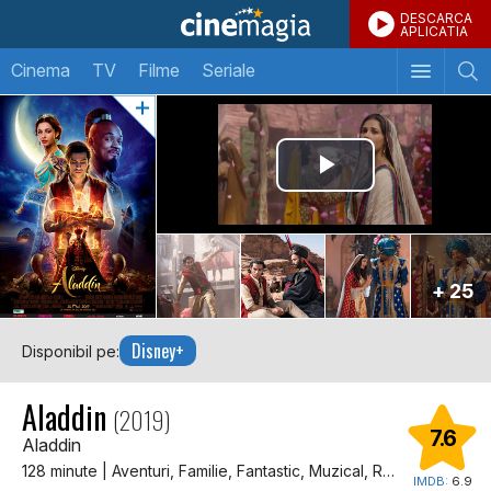
DESCARCA
APLICATIA
Cinema
TV
Filme
Seriale
+ 25
Disney+
Disponibil pe:
Aladdin
(2019)
7.6
Aladdin
128 minute | Aventuri, Familie, Fantastic, Muzical, Romantic, Dragoste
IMDB:
6.9