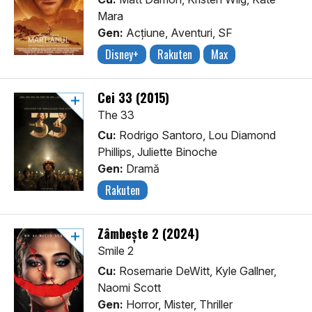
Mara
Gen:
Acţiune, Aventuri, SF
Disney+
Rakuten
Max
Cei 33 (2015)
The 33
Cu:
Rodrigo Santoro, Lou Diamond
Phillips, Juliette Binoche
Gen:
Dramă
Rakuten
Zâmbește 2 (2024)
Smile 2
Cu:
Rosemarie DeWitt, Kyle Gallner,
Naomi Scott
Gen:
Horror, Mister, Thriller