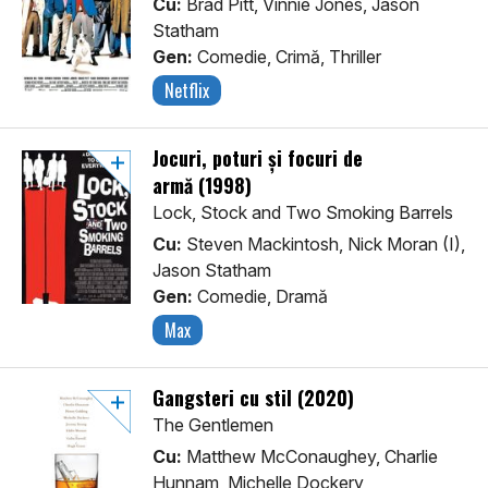
Cu:
Brad Pitt, Vinnie Jones, Jason
Statham
Gen:
Comedie, Crimă, Thriller
Netflix
Jocuri, poturi și focuri de
armă (1998)
Lock, Stock and Two Smoking Barrels
Cu:
Steven Mackintosh, Nick Moran (I),
Jason Statham
Gen:
Comedie, Dramă
Max
Gangsteri cu stil (2020)
The Gentlemen
Cu:
Matthew McConaughey, Charlie
Hunnam, Michelle Dockery