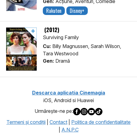
Gen:
Acţiune, Aventuri, Comedie
Rakuten
Disney+
(2012)
Surviving Family
Cu:
Billy Magnussen, Sarah Wilson,
Tara Westwood
Gen:
Dramă
Descarca aplicatia Cinemagia
iOS, Android si Huawei
Urmăreşte-ne pe:
Termeni şi condiţii
|
Contact
|
Politica de confidentialitate
|
A.N.P.C