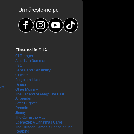
Urmăreşte-ne pe
Filme noi în SUA
Cliffhanger
American Summer
P31
Sense and Sensibility
Clayface
Forgotten Island
Digger
Sex
Other Mommy
The Legend of Aang: The Last
Airbender
Street Fighter
Remain
Jimmy
The Cat in the Hat
Ebenezer: A Christmas Carol
The Hunger Games: Sunrise on the
Reaping