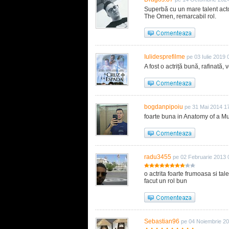
Superbă cu un mare talent actor
The Omen, remarcabil rol.
Iulidesprefilme
pe 03 Iulie 2019 
A fost o actriță bună, rafinată, v
bogdanpipoiu
pe 31 Mai 2014 1
foarte buna in Anatomy of a Murder!!!!!!!!
radu3455
pe 02 Februarie 2013 
o actrita foarte frumoasa si t
facut un rol bun
Sebastian96
pe 04 Noiembrie 2