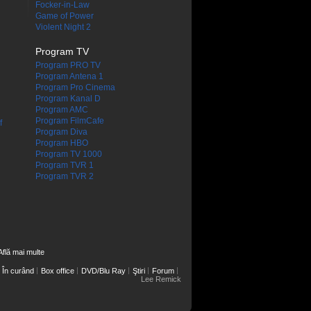
Focker-in-Law
Game of Power
Violent Night 2
Program TV
Program PRO TV
Program Antena 1
Program Pro Cinema
Program Kanal D
Program AMC
Program FilmCafe
f
Program Diva
Program HBO
Program TV 1000
Program TVR 1
Program TVR 2
Află mai multe
În curând
Box office
DVD/Blu Ray
Ştiri
Forum
Lee Remick