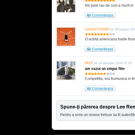
Imi pare rau de cum a murit in
cosmin742000
pe 30 August 20
O actrita americana foarte frum
lili22
pe 24 Ianuarie 2016 07:53
am vazut un singur film
Competitia, era frumusica in ti
Spune-ţi părerea despre Lee Re
Pentru a scrie un review trebuie sa fii autentifi