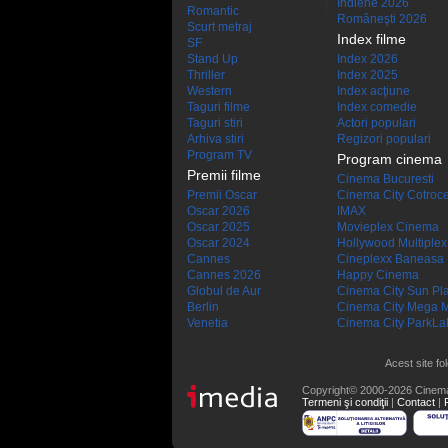
Indiene 2026
Romantic
Româneşti 2026
Scurt metraj
Index filme
SF
Stand Up
Index 2026
Thriller
Index 2025
Western
Index acţiune
Taguri filme
Index comedie
Taguri stiri
Actori populari
Arhiva stiri
Regizori populari
Program TV
Program cinema
Premii filme
Cinema Bucuresti
Premii Oscar
Cinema City Cotroc
Oscar 2026
IMAX
Oscar 2025
Movieplex Cinema
Oscar 2024
Hollywood Multiplex
Cannes
Cineplexx Baneasa
Cannes 2026
Happy Cinema
Globul de Aur
Cinema City Sun Pl
Berlin
Cinema City Mega M
Venetia
Cinema City ParkLa
Acest site fo
Copyright© 2000-2026 Cinem
Termeni şi condiţii
|
Contact
|