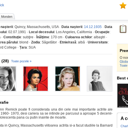
ick
Monden
 naşterii
: Quincy, Massachusetts, USA ·
Data naşterii
:
14.12.1935
·
Data
ului
: 02.07.1991 ·
Locul decesului
: Los Angeles, California ·
Ocupaţie
:
a ·
Constituţie
: subţire ·
Înălţime
: 170 cm ·
Culoarea ochilor
: albaştri ·
rea părului
: blond ·
Zodia
: Săgetător ·
Etnie/rasă
: albă ·
Universitate
:
rd College ·
Țara
: SUA
Prem
O no
 (28)
Toate pozele »
Globu
Toate 
Best 
rafie
nn Remick poate fi considerata una din cele mai importante actrite ale
r 1960- 1970, desi cariera sa se intinde pe parcusul a aproape 5 decenii-
dolescenta pana cu putin inainte de moarte.
A c
a in Quincy, Massachusetts viitoarea actrita si-a facut studiile la Barnard
Char