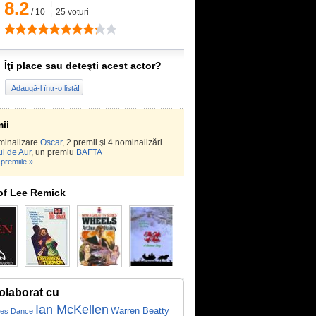
8.2
/
10
25
voturi
Îţi place sau deteşti acest actor?
Adaugă-l într-o listă!
ii
minalizare
Oscar
, 2 premii şi 4 nominalizări
l de Aur
, un premiu
BAFTA
premiile »
of Lee Remick
olaborat cu
Ian McKellen
Warren Beatty
les Dance