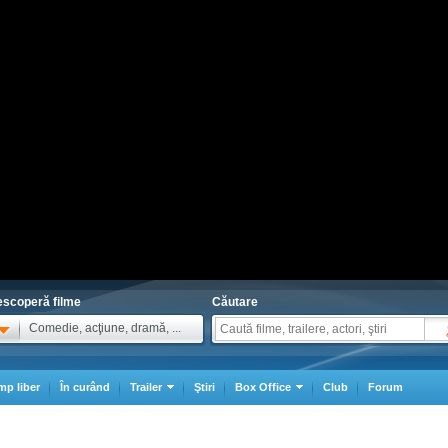
scoperă filme
Căutare
Comedie, acţiune, dramă, ...
mp liber
În curând
Trailer
Ştiri
Box Office
Club
Forum