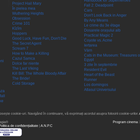
Handbook for Superheroes
Project Hail Mary
Fall 2: Deadpoint
În pielea mea
Cars
Wuthering Heights
Don't Look Back in Anger
Obsession
By Any Means
Crime 101
Le crime du 3e étage
Kîzîm
Dosarele orașului alb
Hoppers
Practical Magic 2
Good Luck, Have Fun, Don't Die
Coyote vs. Acme
The Secret Agent
Iertarea
Scream 7
Värn
How to Make a Killing
Cats in the Museum: Treasures o
Cazul Samca
Egypt
eni
Dolce far niente
3 zile în septembrie
The Last Viking
Resident Evil
Kill Bill: The Whole Bloody Affair
Heart of the Beast
The Bride!
Runner
Cold Storage
Los domingos
Atlasul Universului
aza
all
ke
losește cookie-uri. Navigând în continuare, vă exprimați acordul asupra folosirii cookie-urilor.
agia®
Program cinema
Politica de confidențialitate
|
A.N.P.C