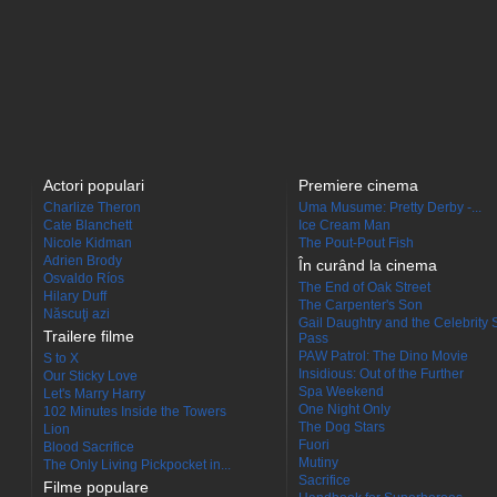
Actori populari
Premiere cinema
Charlize Theron
Uma Musume: Pretty Derby -...
Cate Blanchett
Ice Cream Man
Nicole Kidman
The Pout-Pout Fish
Adrien Brody
În curând la cinema
Osvaldo Ríos
The End of Oak Street
Hilary Duff
The Carpenter's Son
Născuţi azi
Gail Daughtry and the Celebrity 
Trailere filme
Pass
PAW Patrol: The Dino Movie
S to X
Insidious: Out of the Further
Our Sticky Love
Spa Weekend
Let's Marry Harry
One Night Only
102 Minutes Inside the Towers
The Dog Stars
Lion
Fuori
Blood Sacrifice
Mutiny
The Only Living Pickpocket in...
Sacrifice
Filme populare