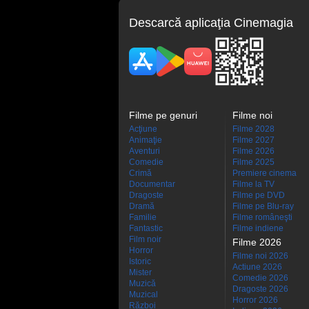
Descarcă aplicaţia Cinemagia
Filme pe genuri
Filme noi
Acţiune
Filme 2028
Animaţie
Filme 2027
Aventuri
Filme 2026
Comedie
Filme 2025
Crimă
Premiere cinema
Documentar
Filme la TV
Dragoste
Filme pe DVD
Dramă
Filme pe Blu-ray
Familie
Filme româneşti
Fantastic
Filme indiene
Film noir
Filme 2026
Horror
Filme noi 2026
Istoric
Actiune 2026
Mister
Comedie 2026
Muzică
Dragoste 2026
Muzical
Horror 2026
Război