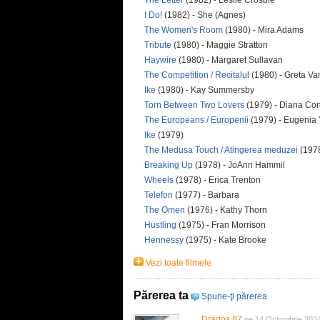
The Letter
(1982) - Leslie Crosbie
I Do!
(1982) - She (Agnes)
The Women's Room
(1980) - Mira Adams
Tribute
(1980) - Maggie Stratton
Haywire
(1980) - Margaret Sullavan
The Competition / Recitalul
(1980) - Greta V
Ike
(1980) - Kay Summersby
Torn Between Two Lovers
(1979) - Diana Con
The Europeans / Europenii
(1979) - Eugenia
Ike
(1979)
The Medusa Touch / Atingerea meduzei
(1978
Breaking Up
(1978) - JoAnn Hammil
Wheels
(1978) - Erica Trenton
Telefon
(1977) - Barbara
The Omen
(1976) - Kathy Thorn
Hustling
(1975) - Fran Morrison
Hennessy
(1975) - Kate Brooke
Vezi toate filmele
Părerea ta
Spune-ţi părerea
Dragos.87
pe 14 Octombrie 202