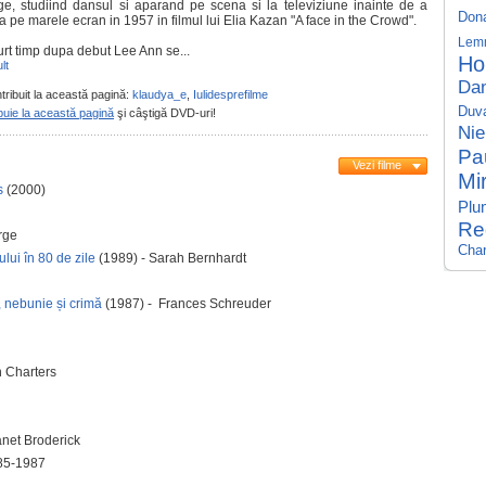
ge, studiind dansul si aparand pe scena si la televiziune inainte de a
Dona
 pe marele ecran in 1957 in filmul lui Elia Kazan "A face in the Crowd".
Lem
urt timp dupa debut Lee Ann se...
Ho
lt
Dan
tribuit la această pagină:
klaudya_e
,
Iulidesprefilme
Duva
buie la această pagină
şi câştigă DVD-uri!
Nie
Pa
Vezi filme
Mi
rs
(2000)
Plu
Re
rge
Char
lui în 80 de zile
(1989) - Sarah Bernhardt
 nebunie și crimă
(1987) - Frances Schreuder
n Charters
anet Broderick
985-1987