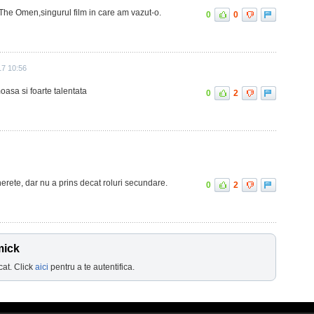
 The Omen,singurul film in care am vazut-o.
0
0
17 10:56
oasa si foarte talentata
0
2
nerete, dar nu a prins decat roluri secundare.
0
2
mick
cat. Click
aici
pentru a te autentifica.