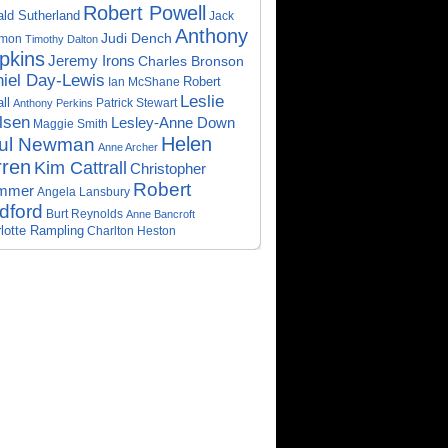
Robert Powell
ld Sutherland
Jack
Anthony
Judi Dench
mon
Timothy Dalton
pkins
Jeremy Irons
Charles Bronson
iel Day-Lewis
Robert
Ian McShane
Leslie
ll
Patrick Stewart
Anthony Perkins
lsen
Lesley-Anne Down
Maggie Smith
Helen
ul Newman
Anne Archer
rren
Kim Cattrall
Christopher
Robert
mmer
Angela Lansbury
dford
Burt Reynolds
Anne Bancroft
lotte Rampling
Charlton Heston