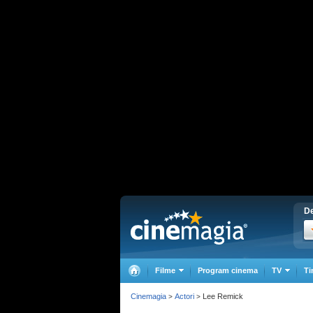
De
Filme
Program cinema
TV
Ti
Cinemagia
Actori
Lee Remick
>
>