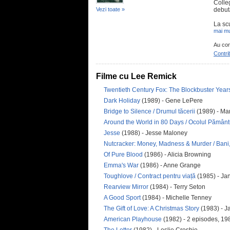
Colle
Vezi toate »
debuta
La sc
mai mu
Au con
Contri
Filme cu Lee Remick
Twentieth Century Fox: The Blockbuster Yea
Dark Holiday
(1989) - Gene LePere
Bridge to Silence / Drumul tăcerii
(1989) - Ma
Around the World in 80 Days / Ocolul Pământu
Jesse
(1988) - Jesse Maloney
Nutcracker: Money, Madness & Murder / Bani,
Of Pure Blood
(1986) - Alicia Browning
Emma's War
(1986) - Anne Grange
Toughlove / Contract pentru viață
(1985) - Ja
Rearview Mirror
(1984) - Terry Seton
A Good Sport
(1984) - Michelle Tenney
The Gift of Love: A Christmas Story
(1983) - J
American Playhouse
(1982) - 2 episodes, 1