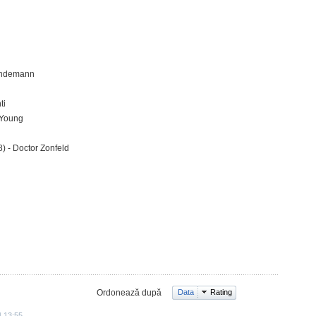
andemann
ti
 Young
) - Doctor Zonfeld
Ordonează după
Data
Rating
4 13:55