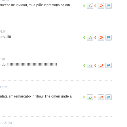
icesc de invidiat, mi-a plăcut prestația sa din
0
0
09:04
ersatilă...
0
0
7:28
!!!!!!!!!!!!!!!!!!!!!!!!!!!!!!!!!!!!!!!!!!!!!!!!!!!
0
0
09:22
alentata am remarcat-o in filmul The omen unde a
0
0
012 21:53