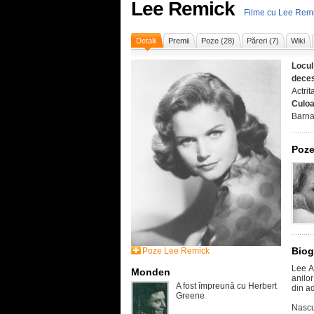
Lee Remick
Filme cu Lee Rem
Detalii
Premii
Poze (28)
Păreri (7)
Wiki
Locul
deces
Actrit
Culoa
Barna
Poze
Biog
Poze Lee Remick
Lee A
Monden
anilo
A fost împreună cu Herbert
din a
Greene
Nascut