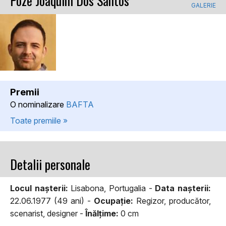
Poze Joaquim Dos Santos
GALERIE
Premii
O nominalizare
BAFTA
Toate premiile »
Detalii personale
Locul naşterii:
Lisabona, Portugalia -
Data naşterii:
22.06.1977 (49 ani) -
Ocupaţie:
Regizor, producător,
scenarist, designer -
Înălţime:
0 cm