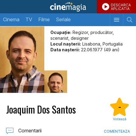
DESCARCA
APLICATIA
Cinema
TV
Filme
Seriale
Ocupație:
Regizor, producător,
scenarist, designer
Locul naşterii:
Lisabona, Portugalia
Data naşterii:
22.06.1977 (49 ani)
Joaquim Dos Santos
-
Votează
Comentarii
COMENTEAZA