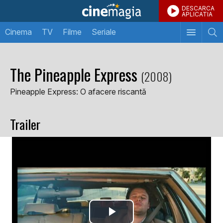
DESCARCA
APLICATIA
Cinema
TV
Filme
Seriale
The Pineapple Express
(2008)
Pineapple Express: O afacere riscantă
Trailer