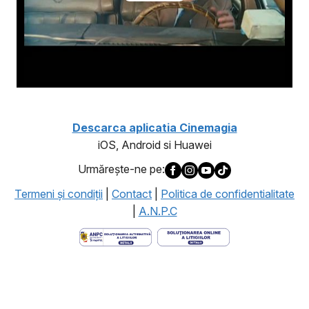
Descarca aplicatia Cinemagia
iOS, Android si Huawei
Urmăreşte-ne pe:
Termeni şi condiţii
|
Contact
|
Politica de confidentialitate
|
A.N.P.C