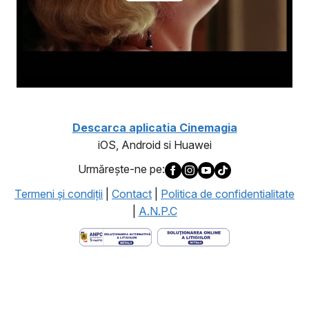
Descarca aplicatia Cinemagia
iOS, Android si Huawei
Urmăreşte-ne pe:
Termeni şi condiţii
|
Contact
|
Politica de confidentialitate
|
A.N.P.C