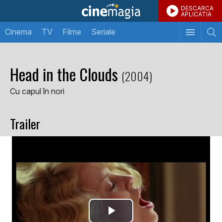
DESCARCA
APLICATIA
Cinema
TV
Filme
Seriale
Head in the Clouds
(2004)
Cu capul în nori
Trailer