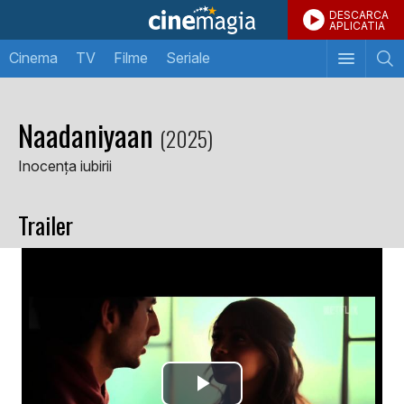
DESCARCA
APLICATIA
Cinema
TV
Filme
Seriale
Naadaniyaan
(2025)
Inocența iubirii
Trailer