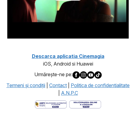
Descarca aplicatia Cinemagia
iOS, Android si Huawei
Urmăreşte-ne pe:
Termeni şi condiţii
|
Contact
|
Politica de confidentialitate
|
A.N.P.C