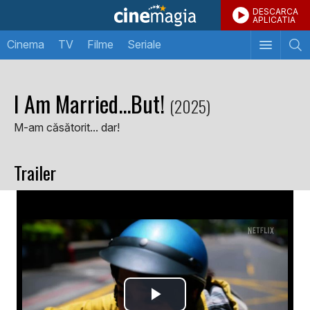
DESCARCA
APLICATIA
Cinema
TV
Filme
Seriale
I Am Married...But!
(2025)
M-am căsătorit... dar!
Trailer