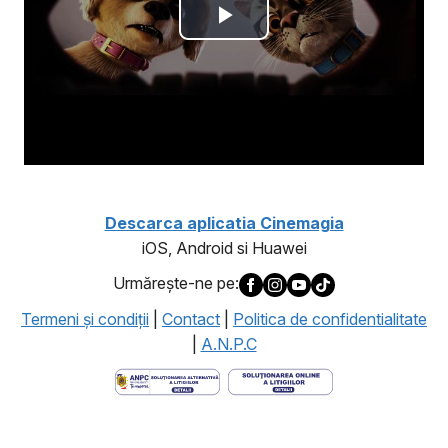
Descarca aplicatia Cinemagia
iOS, Android si Huawei
Urmăreşte-ne pe:
Termeni şi condiţii
|
Contact
|
Politica de confidentialitate
|
A.N.P.C