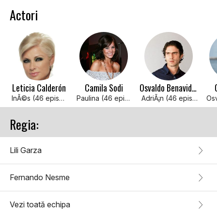
Actori
Leticia Calderón
Camila Sodi
Osvaldo Benavides
InÃ©s (46 episodes, 2015)
Paulina (46 episodes, 2015)
AdriÃ¡n (46 episodes, 2015)
Regia:
Lili Garza
Fernando Nesme
Vezi toată echipa