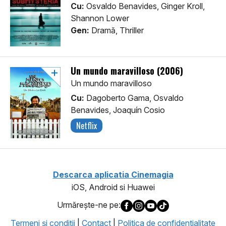
Cu:
Osvaldo Benavides, Ginger Kroll,
Shannon Lower
Gen:
Dramă, Thriller
Un mundo maravilloso (2006)
Un mundo maravilloso
Cu:
Dagoberto Gama, Osvaldo
Benavides, Joaquín Cosio
Netflix
Descarca aplicatia Cinemagia
iOS, Android si Huawei
Urmăreşte-ne pe:
Termeni şi condiţii
|
Contact
|
Politica de confidentialitate