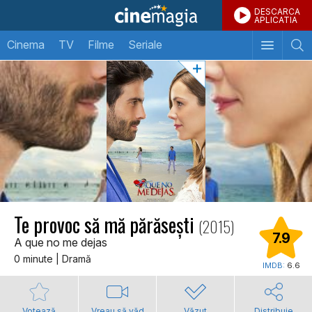
DESCARCA
APLICATIA
Cinema
TV
Filme
Seriale
Te provoc să mă părăsești
(2015)
7.9
A que no me dejas
0 minute | Dramă
IMDB:
6.6
Votează
Vreau să văd
Văzut
Distribuie