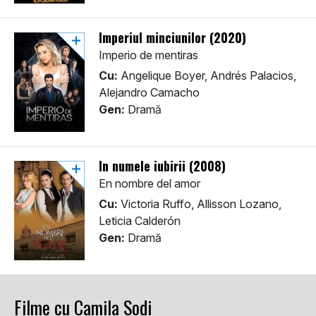
Imperiul minciunilor (2020)
Imperio de mentiras
Cu:
Angelique Boyer, Andrés Palacios,
Alejandro Camacho
Gen:
Dramă
În numele iubirii (2008)
En nombre del amor
Cu:
Victoria Ruffo, Allisson Lozano,
Leticia Calderón
Gen:
Dramă
Filme cu Camila Sodi