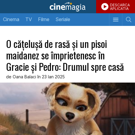
DESCARCA
APLICATIA
Cinema
TV
Filme
Seriale
O cățelușă de rasă și un pisoi
maidanez se împrietenesc în
Gracie și Pedro: Drumul spre casă
de Oana Balaci în 23 Ian 2025