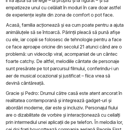
îi va ajuta să se lege – la propriu și la figurat – și să
empatizeze unul cu celălalt în moduri în care doar astfel
de experiențe ieșite din zona de comfort o pot face.
Acasă, familia acționează și ea cum poate pentru a ajuta
animăluțele să se întoarcă. Părinții pleacă să pună afișe
cu ele, iar copiii se folosesc de tehnologie pentru a face
ce face aproape oricine din secolul 21 atunci când are o
problemă: un videoclip viral, acompaniat de un cântec
foarte catchy. De altfel, melodiile cântate de personaje
sunt presărate pe tot parcursul filmului, conferindu-i un
aer de musical ocazional și justificat – fiica vrea să
devină cântăreață.
Gracie și Pedro: Drumul către casă este atent ancorat în
realitatea contemporană și integrează gadget-uri și
abordări moderne, dar este și incluziv. Personajul fiului
are o dizabilitate de vorbire și interacționează cu ceilalți
prin intermediul unei aplicații de pe telefon. În melodia lor,
cei doi frați boycottează compania aeriană People First