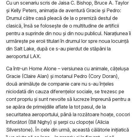
Cu un scenariu scris de Jaisa C. Bishop, Bruce A. Taylor
și Kelly Peters, animația de aventură Gracie și Pedro:
Drumul către casă pleacă de la o premiză destul de
clasică, însă se folosește de o multitudine de artificii
pentru a suprinde din nou și din nou publicul. Narațiunea îi
urmărește pe eroii titulari în drumul lor spre noua locuință
din Salt Lake, după ce s-au pierdut de stăpâni la
aeroportul LAX.
Ca într-un Home Alone – versiunea cu animale, cățelușa
Gracie (Claire Alan) și motanul Pedro (Cory Doran),
două animăluțe de companie care nu s-au înțeles
niciodată din cauza diferențelor sociale, se trezesc pe
cont propriu și sunt nevoite să lucreze împreună pentru a
se apăra de primejdiile aflate la tot pasul, de la
securitatea aeroportului, până la rozătoare hoațe, cocori
înfiorători (Bill Nighy) și șerpi cu clopoței (Alicia
Silverstone). În cele din urmă, această călătorie inițiatică