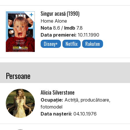
Singur acasă (1990)
Home Alone
Nota
8.6 /
Imdb
7.8
Data premierei:
10.11.1990
Disney+
Netflix
Rakuten
Persoane
Alicia Silverstone
Ocupație:
Actriţă, producătoare,
fotomodel
Data nașterii:
04.10.1976