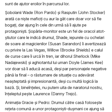
sunt de ajutor eroilor în parcursul lor.
Șobolanii Wade (Ron Pardo) și Rasputin (John Stocker)
arată ca niște mafioți cu aur la gât care doar vor să fie
bogați, dar ajung în cele din urmă să îi ajute pe
protagoniști. Șopârla-monitor este un fel de oracol atot-
știutor care le indică drumul, Shade, iepurele cu ochelari
de soare al magicienilor (Susan Sarandon) îi avertizează
cu privire la Las Vegas, Willow (Brooke Shields) e calul
de curse care îi urcă în tren, iar dihorul Sherlock (Mike
Nadajewski) și aghiotantul lui uman Doyle (James Kee)
vor doar să îi aducă acasă, deși par personajele negative
până la final – o răsturnare de situație cu adevărat
neașteptată și impresionantă, deși cu multă logică la
bază. Și, bineînțeles, nu putem uita de naratorul nostru,
înțeleptul pește Laurence (Danny Trejo).
Animația Gracie și Pedro: Drumul către casă folosește
rețeta comună a unor protagoniști-dușmani ce ajung să