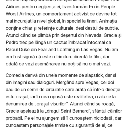
Airlines pentru neglijența ei, transformând-o în People
Worst Airlines, un comportament activist ce devine tot
mai încurajat la nivel global, în special la tineri. Animația
conține chiar și referințe culturale, deși destul de subtile.
Atunci când se plimbă prin deșertul din Nevada, Gracie și
Pedro trec pe lângă un cactus îmbrăcat întocmai ca
Raoul Duke din Fear and Loathing in Las Vegas. Nu am
am fost sigură că este o trimitere directă la film, dar
odată ce vezi asemănarea nu poți să nu o mai vezi.
Comedia derivă din unele momente de slapstick, dar și
din imagini sau dialoguri. Mergând spre Vegas, cei doi
dau de un semn de circulație care arată că într-o direcție
este orașul, iar în cea opusă este realitatea, o aluzie la
denumirea de „orașul visurilor”. Atunci când se roagă,
Gracie apelează la „dragul Saint Bernard”, sfântul câinilor
probabil. Pe el nu ajungem să îl cunoaștem niciodată, dar
cunoaștem personajele trimise cu siguranță de el, ce