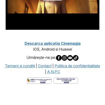
Descarca aplicatia Cinemagia
iOS, Android si Huawei
Urmăreşte-ne pe:
Termeni şi condiţii
|
Contact
|
Politica de confidentialitate
|
A.N.P.C