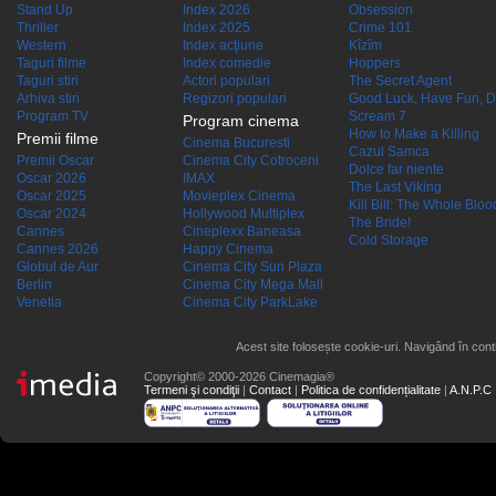
Stand Up
Index 2026
Obsession
Thriller
Index 2025
Crime 101
Western
Index acţiune
Kîzîm
Taguri filme
Index comedie
Hoppers
Taguri stiri
Actori populari
The Secret Agent
Arhiva stiri
Regizori populari
Good Luck, Have Fun, D
Program TV
Scream 7
Program cinema
How to Make a Killing
Premii filme
Cinema Bucuresti
Cazul Samca
Premii Oscar
Cinema City Cotroceni
Dolce far niente
Oscar 2026
IMAX
The Last Viking
Oscar 2025
Movieplex Cinema
Kill Bill: The Whole Blood
Oscar 2024
Hollywood Multiplex
The Bride!
Cannes
Cineplexx Baneasa
Cold Storage
Cannes 2026
Happy Cinema
Globul de Aur
Cinema City Sun Plaza
Berlin
Cinema City Mega Mall
Venetia
Cinema City ParkLake
Acest site folosește cookie-uri. Navigând în conti
Copyright© 2000-2026 Cinemagia®
Termeni şi condiţii
|
Contact
|
Politica de confidențialitate
|
A.N.P.C