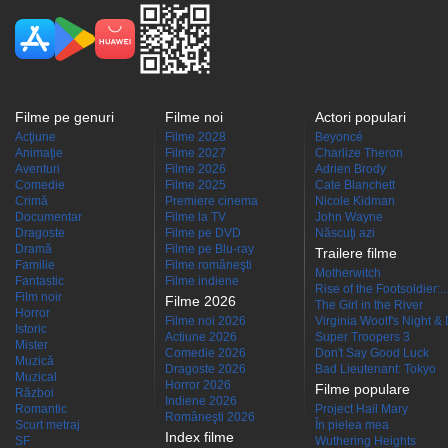
Filme pe genuri
Filme noi
Actori populari
Acţiune
Filme 2028
Beyoncé
Animaţie
Filme 2027
Charlize Theron
Aventuri
Filme 2026
Adrien Brody
Comedie
Filme 2025
Cate Blanchett
Crimă
Premiere cinema
Nicole Kidman
Documentar
Filme la TV
John Wayne
Dragoste
Filme pe DVD
Născuţi azi
Dramă
Filme pe Blu-ray
Trailere filme
Familie
Filme româneşti
Motherwitch
Fantastic
Filme indiene
Rise of the Footsoldier:..
Film noir
Filme 2026
The Girl in the River
Horror
Filme noi 2026
Virginia Woolf's Night &
Istoric
Actiune 2026
Super Troopers 3
Mister
Comedie 2026
Don't Say Good Luck
Muzică
Dragoste 2026
Bad Lieutenant: Tokyo
Muzical
Horror 2026
Filme populare
Război
Indiene 2026
Romantic
Project Hail Mary
Româneşti 2026
Scurt metraj
În pielea mea
Index filme
SF
Wuthering Heights