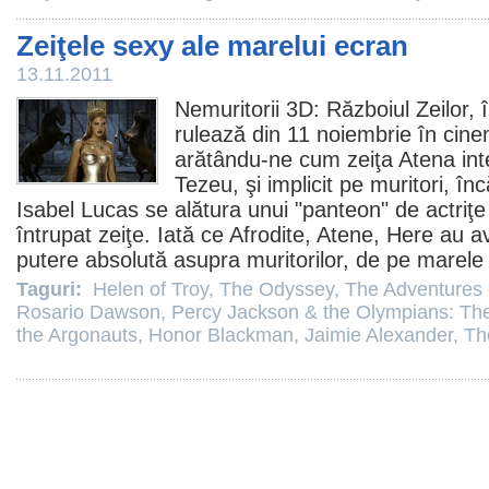
Zeiţele sexy ale marelui ecran
13.11.2011
Nemuritorii 3D: Războiul Zeilor
, 
rulează din 11 noiembrie în cine
arătându-ne cum zeiţa Atena inte
Tezeu, şi implicit pe muritori, în
Isabel Lucas
se alătura unui "panteon" de actriţ
întrupat zeiţe. Iată ce Afrodite, Atene, Here au av
putere absolută asupra muritorilor, de pe marele 
Taguri:
Helen of Troy
,
The Odyssey
,
The Adventures
Rosario Dawson
,
Percy Jackson & the Olympians: The
the Argonauts
,
Honor Blackman
,
Jaimie Alexander
,
Th