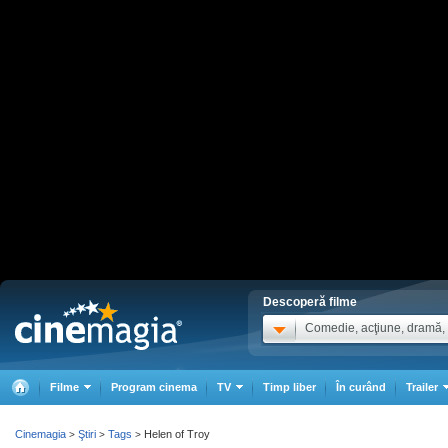
Descoperă filme
Comedie, acţiune, dramă, .
Filme
Program cinema
TV
Timp liber
În curând
Trailer
Cinemagia
Ştiri
Tags
Helen of Troy
>
>
>