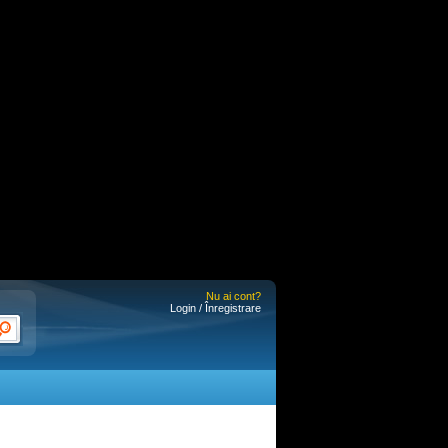
Nu ai cont?
Login / Înregistrare