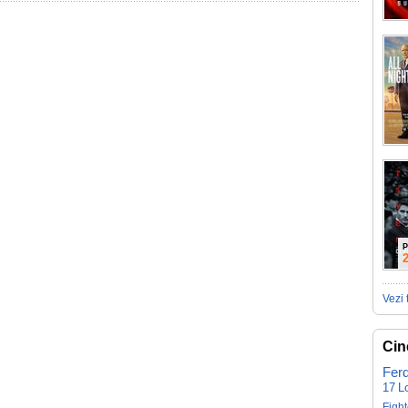
P
Vezi 
Cin
Fer
17
L
Fight