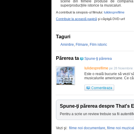
scene din filmele produse de compani
superproducțiile istorice la musicaluri.
A contribuit la sinopsis-ul filmului:
Iulidesprefilme
Contribuie la această pagină
şi câştigă DVD-uri!
Taguri
Amintire
,
Filmare
,
Film istoric
Părerea ta
Spune-ţi părerea
Iulidesprefilme
pe 28 Noiembrie
Este o reală bucurie să vezi/ s
musicalurile americane. Ce cân
Spune-ţi părerea despre That's 
Pentru a scrie un review trebuie sa fii autentifi
Vezi şi:
filme noi documentare
,
filme noi muzica