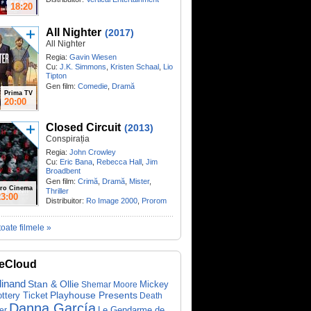
18:20
All Nighter
(2017)
All Nighter
Regia:
Gavin Wiesen
Cu:
J.K. Simmons
,
Kristen Schaal
,
Lio
Tipton
Gen film:
Comedie
,
Dramă
Prima TV
20:00
Closed Circuit
(2013)
Conspirația
Regia:
John Crowley
Cu:
Eric Bana
,
Rebecca Hall
,
Jim
Broadbent
Gen film:
Crimă
,
Dramă
,
Mister
,
ro Cinema
Thriller
23:00
Distribuitor:
Ro Image 2000
,
Prorom
toate filmele »
eCloud
dinand
Stan & Ollie
Mickey
Shemar Moore
ottery Ticket
Playhouse Presents
Death
Danna García
Le Gendarme de
er