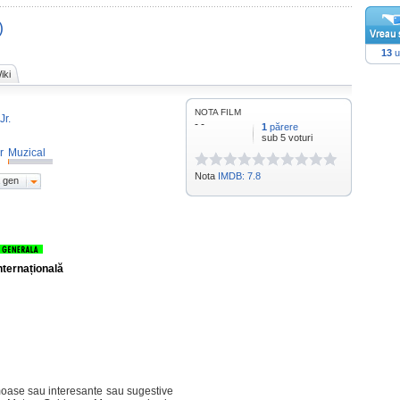
)
13
u
iki
NOTA FILM
Jr.
- -
1
părere
sub 5 voturi
r
Muzical
Nota
IMDB: 7.8
 gen
nternațională
moase sau interesante sau sugestive