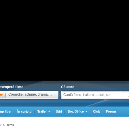
scoperă filme
Căutare
Comedie, acţiune, dramă, ...
mp liber
În curând
Trailer
Ştiri
Box Office
Club
Forum
t!
Detalii
>