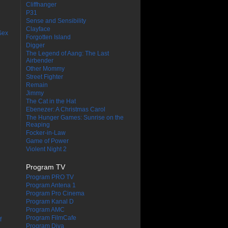
Cliffhanger
P31
Sense and Sensibility
Clayface
Sex
Forgotten Island
Digger
The Legend of Aang: The Last
Airbender
Other Mommy
Street Fighter
Remain
Jimmy
The Cat in the Hat
Ebenezer: A Christmas Carol
The Hunger Games: Sunrise on the
Reaping
Focker-in-Law
Game of Power
Violent Night 2
Program TV
Program PRO TV
Program Antena 1
Program Pro Cinema
Program Kanal D
Program AMC
Program FilmCafe
f
Program Diva