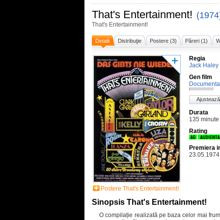
That's Entertainment!
(1974
That's Entertainment!
Detalii
Distribuţie
Postere (3)
Păreri (1)
W
Regia
Jack Haley 
Gen film
Documenta
Ajustează
Durata
135 minute
Rating
Premiera i
23.05.1974
Postere That's Entertainment!
Sinopsis That's Entertainment!
O compilație realizată pe baza celor mai fru