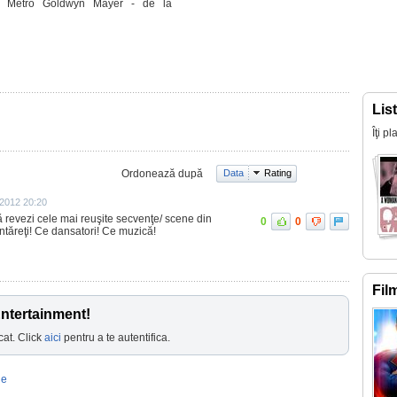
a Metro Goldwyn Mayer - de la
Lis
Îţi p
Ordonează după
Data
Rating
 2012 20:20
ă revezi cele mai reuşite secvenţe/ scene din
0
0
tăreţi! Ce dansatori! Ce muzică!
Fil
Entertainment!
cat. Click
aici
pentru a te autentifica.
le