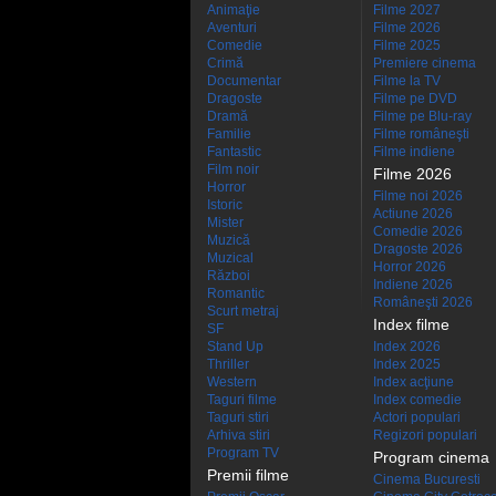
Animaţie
Filme 2027
Aventuri
Filme 2026
Comedie
Filme 2025
Crimă
Premiere cinema
Documentar
Filme la TV
Dragoste
Filme pe DVD
Dramă
Filme pe Blu-ray
Familie
Filme româneşti
Fantastic
Filme indiene
Film noir
Filme 2026
Horror
Filme noi 2026
Istoric
Actiune 2026
Mister
Comedie 2026
Muzică
Dragoste 2026
Muzical
Horror 2026
Război
Indiene 2026
Romantic
Româneşti 2026
Scurt metraj
Index filme
SF
Stand Up
Index 2026
Thriller
Index 2025
Western
Index acţiune
Taguri filme
Index comedie
Taguri stiri
Actori populari
Arhiva stiri
Regizori populari
Program TV
Program cinema
Premii filme
Cinema Bucuresti