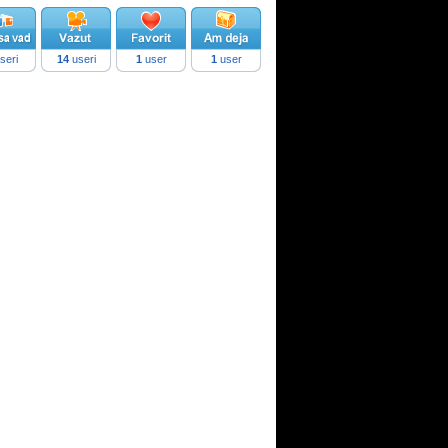
seri
14
useri
1
user
1
user