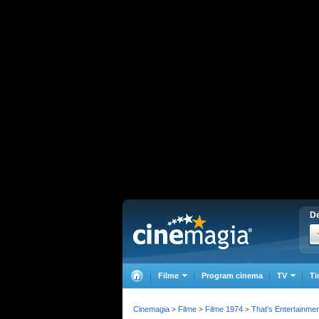
De
Filme
Program cinema
TV
Ti
Cinemagia
Filme
Filme 1974
That's Entertainmen
>
>
>