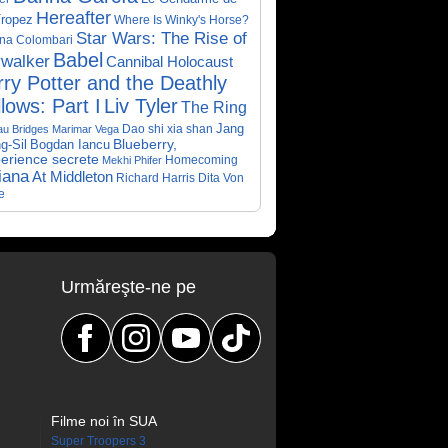
Hereafter
Tropez
Where Is Winky's Horse?
Star Wars: The Rise of
ina Colombari
Babel
walker
Cannibal Holocaust
ry Potter and the Deathly
lows: Part I
Liv Tyler
The Ring
Dao shi xia shan
Jang
au Bridges
Marimar Vega
Bogdan Iancu
Blueberry,
g-Sil
perience secrete
Homecoming
Mekhi Phifer
iana
At Middleton
Richard Harris
Dita Von
e
Urmăreşte-ne pe
Filme noi în SUA
Super Troopers 3