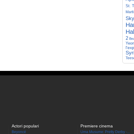
St. 
Mart
Sky
Har
Hal
2
Be
Yeon
l'ex
Syr
Tees
Actori populari
Premiere cinema
Beyoncé
Uma Musume: Pretty Derby -...