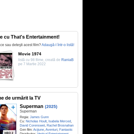
te cu That's Entertainment!
lace sau deteşti acest film?
Adaugă-l într-o listă!
Movie 1974
listă cu 98 filme, creată de
RaniaB
pe 7 Martie 2022
me de urmărit la TV
Superman
(2025)
Superman
Regia:
James Gunn
Cu:
Nicholas Hoult
,
Isabela Merced
,
,
David Corenswet
Rachel Brosnahan
Gen film:
Acţiune
,
Aventuri
,
Fantastic
HBO 2
Distribuitor:
Vertical Entertainment