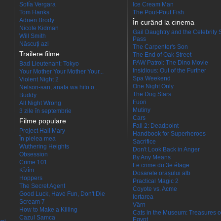
Sofía Vergara
Ice Cream Man
Tom Hanks
The Pout-Pout Fish
Adrien Brody
În curând la cinema
Nicole Kidman
Gail Daughtry and the Celebrity 
Will Smith
Pass
Născuţi azi
The Carpenter's Son
Trailere filme
The End of Oak Street
PAW Patrol: The Dino Movie
Bad Lieutenant: Tokyo
Insidious: Out of the Further
Your Mother Your Mother Your...
Spa Weekend
Violent Night 2
One Night Only
Nelson-san, anata wa hito o...
The Dog Stars
Buddy
Fuori
All Night Wrong
Mutiny
3 zile în septembrie
Cars
Filme populare
Fall 2: Deadpoint
Project Hail Mary
Handbook for Superheroes
În pielea mea
Sacrifice
Wuthering Heights
Don't Look Back in Anger
Obsession
By Any Means
Crime 101
Le crime du 3e étage
Kîzîm
Dosarele orașului alb
Hoppers
Practical Magic 2
The Secret Agent
Coyote vs. Acme
Good Luck, Have Fun, Don't Die
Iertarea
Scream 7
Värn
How to Make a Killing
Cats in the Museum: Treasures o
Cazul Samca
Egypt