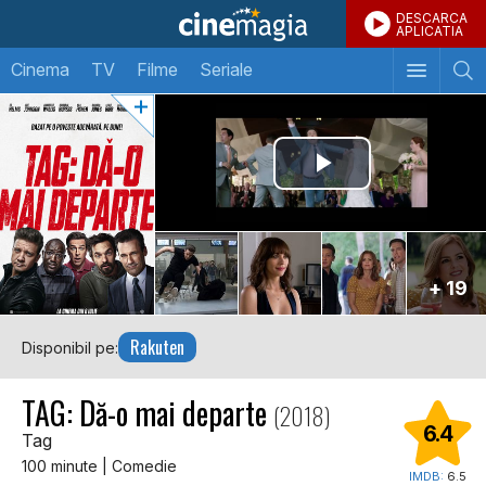
DESCARCA
APLICATIA
Cinema
TV
Filme
Seriale
+ 19
Rakuten
Disponibil pe:
TAG: Dă-o mai departe
(2018)
6.4
Tag
100 minute | Comedie
IMDB:
6.5