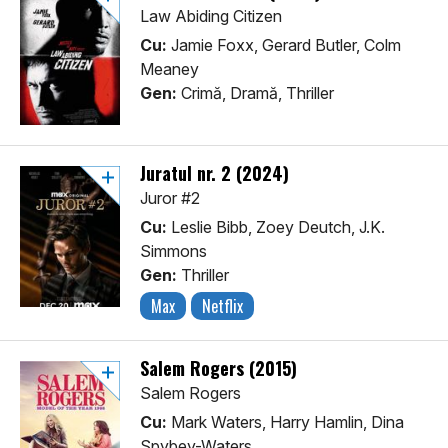
Law Abiding Citizen
Cu:
Jamie Foxx, Gerard Butler, Colm
Meaney
Gen:
Crimă, Dramă, Thriller
Juratul nr. 2 (2024)
Juror #2
Cu:
Leslie Bibb, Zoey Deutch, J.K.
Simmons
Gen:
Thriller
Max
Netflix
Salem Rogers (2015)
Salem Rogers
Cu:
Mark Waters, Harry Hamlin, Dina
Spybey-Waters