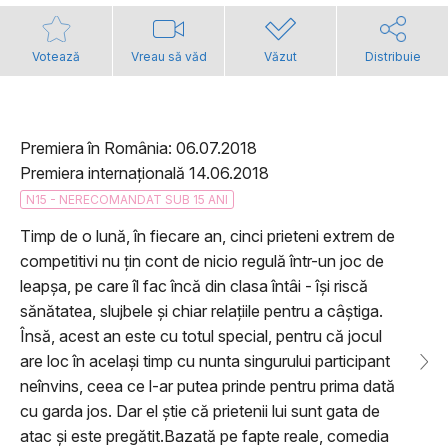
Votează
Vreau să văd
Văzut
Distribuie
Premiera în România: 06.07.2018
Premiera internațională 14.06.2018
N15 - NERECOMANDAT SUB 15 ANI
Timp de o lună, în fiecare an, cinci prieteni extrem de
competitivi nu ţin cont de nicio regulă într-un joc de
leapşa, pe care îl fac încă din clasa întâi - îşi riscă
sănătatea, slujbele şi chiar relaţiile pentru a câştiga.
Însă, acest an este cu totul special, pentru că jocul
are loc în acelaşi timp cu nunta singurului participant
neînvins, ceea ce l-ar putea prinde pentru prima dată
cu garda jos. Dar el ştie că prietenii lui sunt gata de
atac şi este pregătit.Bazată pe fapte reale, comedia