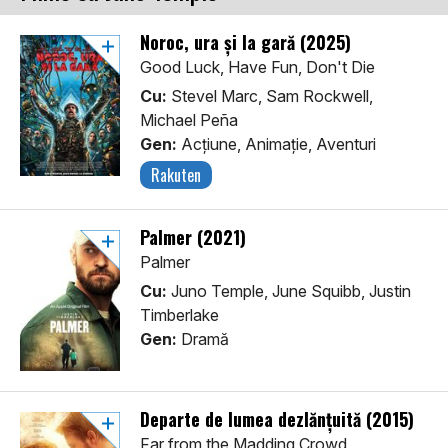
Noroc, ura și la gară (2025)
Good Luck, Have Fun, Don't Die
Cu:
Stevel Marc, Sam Rockwell,
Michael Peña
Gen:
Acţiune, Animaţie, Aventuri
Rakuten
Palmer (2021)
Palmer
Cu:
Juno Temple, June Squibb, Justin
Timberlake
Gen:
Dramă
Departe de lumea dezlănțuită (2015)
Far from the Madding Crowd