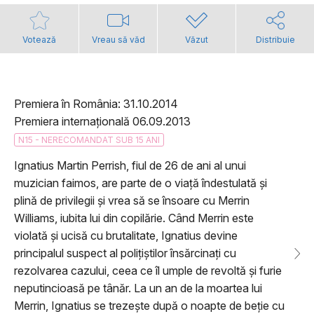
Votează
Vreau să văd
Văzut
Distribuie
Premiera în România: 31.10.2014
Premiera internațională 06.09.2013
N15 - NERECOMANDAT SUB 15 ANI
Ignatius Martin Perrish, fiul de 26 de ani al unui
muzician faimos, are parte de o viață îndestulată și
plină de privilegii și vrea să se însoare cu Merrin
Williams, iubita lui din copilărie. Când Merrin este
violată și ucisă cu brutalitate, Ignatius devine
principalul suspect al polițiștilor însărcinați cu
rezolvarea cazului, ceea ce îl umple de revoltă și furie
neputincioasă pe tânăr. La un an de la moartea lui
Merrin, Ignatius se trezește după o noapte de beție cu