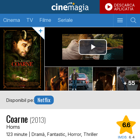
DESCARCA
APLICATIA
Cinema
TV
Filme
Seriale
+ 55
Netflix
Disponibil pe:
Coarne
(2013)
6.6
Horns
123 minute | Dramă, Fantastic, Horror, Thriller
IMDB:
6.4