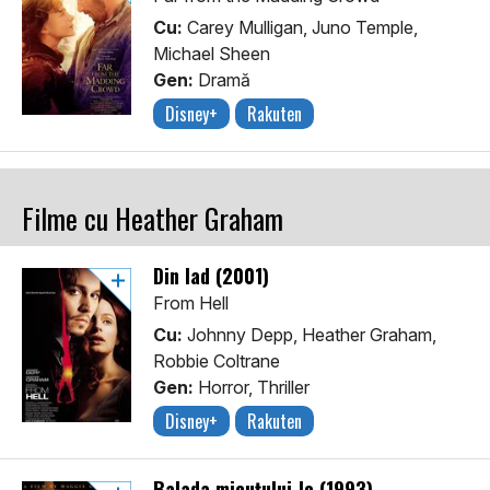
Cu:
Carey Mulligan, Juno Temple,
Michael Sheen
Gen:
Dramă
Disney+
Rakuten
Filme cu Heather Graham
Din Iad (2001)
From Hell
Cu:
Johnny Depp, Heather Graham,
Robbie Coltrane
Gen:
Horror, Thriller
Disney+
Rakuten
Balada micuțului Jo (1993)