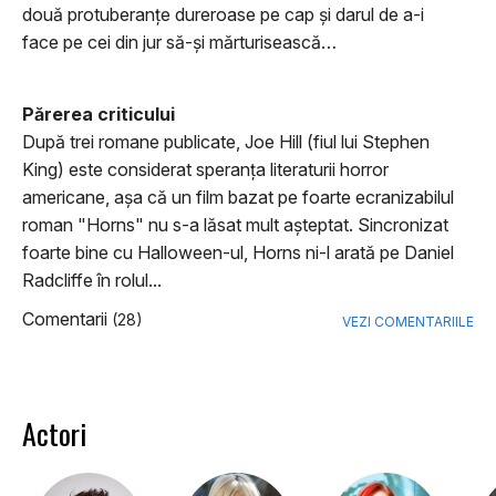
două protuberanțe dureroase pe cap și darul de a-i
face pe cei din jur să-și mărturisească…
Părerea criticului
După trei romane publicate, Joe Hill (fiul lui Stephen
King) este considerat speranţa literaturii horror
americane, aşa că un film bazat pe foarte ecranizabilul
roman "Horns" nu s-a lăsat mult aşteptat. Sincronizat
foarte bine cu Halloween-ul, Horns ni-l arată pe Daniel
Radcliffe în rolul...
Comentarii
(28)
VEZI COMENTARIILE
Actori