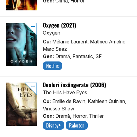
Gen:
Crimă, Horror
Oxygen (2021)
Oxygen
Cu:
Mélanie Laurent, Mathieu Amalric,
Marc Saez
Gen:
Dramă, Fantastic, SF
Netflix
Dealuri însângerate (2006)
The Hills Have Eyes
Cu:
Emilie de Ravin, Kathleen Quinlan,
Vinessa Shaw
Gen:
Dramă, Horror, Thriller
Disney+
Rakuten