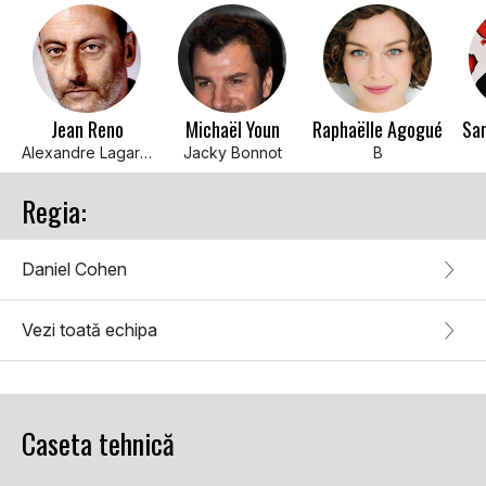
Jean Reno
Michaël Youn
Raphaëlle Agogué
Sa
Alexandre Lagarde
Jacky Bonnot
B
Regia:
Daniel Cohen
Vezi toată echipa
Caseta tehnică