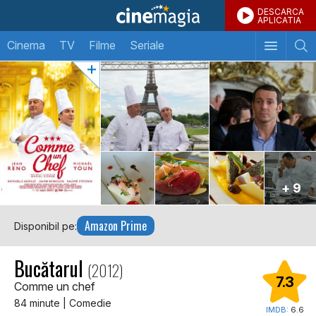
DESCARCA
APLICATIA
Cinema
TV
Filme
Seriale
+ 9
Amazon Prime
Disponibil pe:
Bucătarul
(2012)
7.3
Comme un chef
84 minute | Comedie
IMDB:
6.6