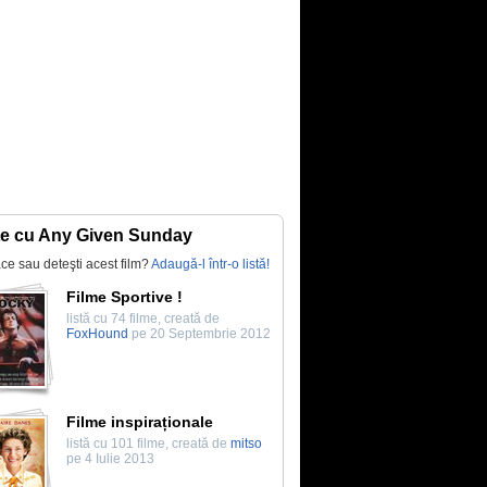
te cu Any Given Sunday
lace sau deteşti acest film?
Adaugă-l într-o listă!
Filme Sportive !
listă cu 74 filme, creată de
FoxHound
pe 20 Septembrie 2012
Filme inspiraționale
listă cu 101 filme, creată de
mitso
pe 4 Iulie 2013