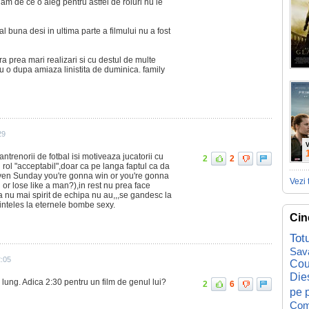
 am de ce o aleg pentru astfel de roluri nu le
l buna desi in ultima parte a filmului nu a fost
ara prea mari realizari si cu destul de multe
u o dupa amiaza linistita de duminica. family
29
V
ntrenorii de fotbal isi motiveaza jucatorii cu
2
2
 rol "acceptabil",doar ca pe langa faptul ca da
iven Sunday you're gonna win or you're gonna
Vezi 
n or lose like a man?),in rest nu prea face
a nu mai spirit de echipa nu au,,,se gandesc la
neinteles la eternele bombe sexy.
Cin
Tot
Sav
2:05
Cou
Die
 lung. Adica 2:30 pentru un film de genul lui?
2
6
pe p
Com