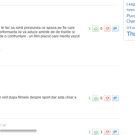
Leag
Iones
Pucc
Char
i te fac sa simti presiunea ce apasa pe fie care
O'Co
1
0
performanta isi va aduce aminte de de trairile si
Th
de o confruntare . un film placut care merita vazut
.
2
 vint dupa filmele despre sport dar asta chiar e
1
0
7:48
!!!!!!!!!!!!!!!!!!!!!!!!!!!!!!!!!!!
1
1