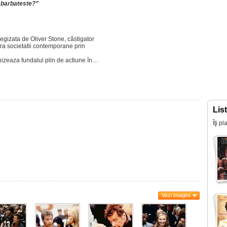
i barbateste?”
regizata de Oliver Stone, câstigator
pra societatii contemporane prin
rnizeaza fundalul plin de actiune în…
Lis
Îţi p
Vezi imagini