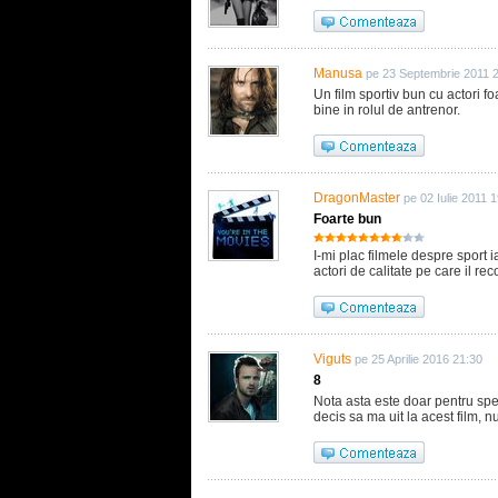
Manusa
pe 23 Septembrie 2011 
Un film sportiv bun cu actori f
bine in rolul de antrenor.
DragonMaster
pe 02 Iulie 2011 
Foarte bun
I-mi plac filmele despre sport i
actori de calitate pe care il r
Viguts
pe 25 Aprilie 2016 21:30
8
Nota asta este doar pentru spe
decis sa ma uit la acest film, n