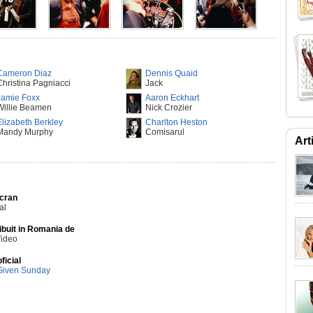
Cameron Diaz
Dennis Quaid
Christina Pagniacci
Jack
Jamie Foxx
Aaron Eckhart
Willie Beamen
Nick Crozier
Elizabeth Berkley
Charlton Heston
Mandy Murphy
Comisarul
Art
Ecran
al
ibuit in Romania de
Video
oficial
Given Sunday