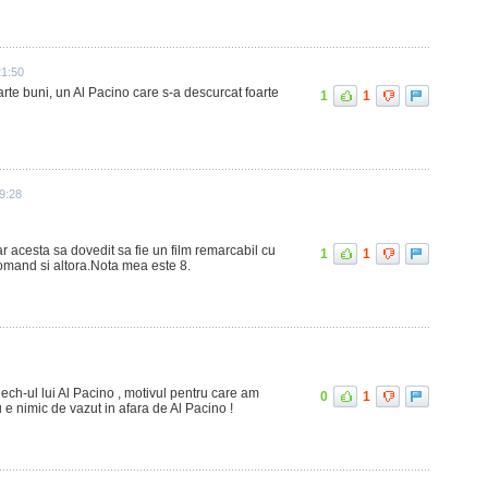
21:50
oarte buni, un Al Pacino care s-a descurcat foarte
1
1
19:28
ar acesta sa dovedit sa fie un film remarcabil cu
1
1
ecomand si altora.Nota mea este 8.
ech-ul lui Al Pacino , motivul pentru care am
0
1
u e nimic de vazut in afara de Al Pacino !