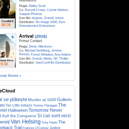
Gladiatorul
Regia:
Ridley Scott
Cu:
Russell Crowe
,
Connie Nielsen
,
Joaquin Phoenix
Gen film:
Acţiune
,
Dramă
,
Istoric
CineMAX
Distribuitor:
Ro Image 2000
,
Euro
00:35
Entertainment Enterprises
Arrival
(2016)
Primul Contact
Regia:
Denis Villeneuve
Cu:
Michael Stuhlbarg
,
Jeremy
Renner
,
Forest Whitaker
,
Amy Adams
Gen film:
Dramă
,
Mister
,
SF
,
Thriller
iasat Kino
Distribuitor:
InterComFilm Distribution
19:30
toate filmele »
eCloud
ul se plătește
Gullerin
Murder at 1600
asi
The
Ten Little Indians
Tommy Flanagan
rier
Halloween
Tomorrow Never
Și caii sunt verzi
s
Kull the Conqueror
Van Helsing
ereți
The
Tony Hawk
eback Trail
Justice
Frances O'Connor