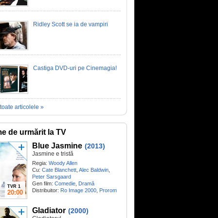
Ridley Scott se ia de vampiri
Castiga DVD-uri pe Cinemagia!
toate articolele »
me de urmărit la TV
Blue Jasmine
(2013)
Jasmine e tristă
Regia:
Woody Allen
Cu:
Cate Blanchett
,
Alec Baldwin
,
Peter Sarsgaard
Gen film:
Comedie
,
Dramă
TVR 1
Distribuitor:
Ro Image 2000
,
Prorom
20:00
Gladiator
(2000)