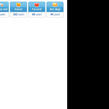
seri
262
useri
68
useri
44
useri