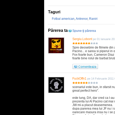
Taguri
Fotbal american
,
Antrenor
,
Raniri
Părerea ta
Spune-ţi părerea
Sergiu.Lobont
pe 01 Ianuarie 20
Spre deosebire de filmele din 
Pacino... e sarea si piperul in 
Fox foarte bun, Cameron Diaz nu 
foarte bine rolul de barbat brut
FuckOffn1
pe 14 Februarie 2011 
scenariul este bun, in sfarsit n
great perfect hero".
este lung, DA, dar cred ca l-au
prezenta lui Al Pacino cat mai 
JW mi-a placut deasemenea.
dupa parerea mea lui JF nu i s-a 
oarecare masura insa nu i se p