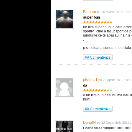
Barbaru
pe 26 Martie 2013 21:26
super bun
un film super bun in care actor
sportiv . cine a facut sport de 
gindurile ce te apasau inainte 
.
p.s. coloana sonora e bestiala 
pisicuta1
pe 22 Aprilie 2012 23:1
da
e un film bun desi nu ma dau in
bun!
Dana04
pe 12 Decembrie 2011 1
Foarte tarae filmul!!!!!!!!!!!!!!!!!!!!!!!!!!!!