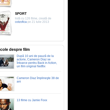
SPORT
listă cu 126 filme, creată de
cotzofica
pe 21 Iulie 2013
icole despre film
După 10 ani de pauză de la
actorie, Cameron Diaz se
întoarce pentru Back in Action,
un film original Netflix
Cameron Diaz împlineşte 38 de
ani
13 filme cu Jamie Foxx