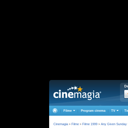
De
Filme
Program cinema
TV
Ti
Cinemagia
Filme
Filme 1999
Any Given Sunday
>
>
>