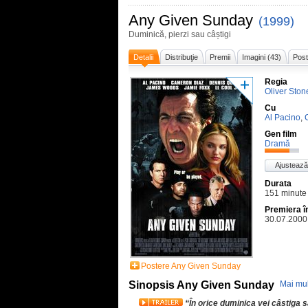
Any Given Sunday
(1999)
Duminică, pierzi sau câștigi
Detalii
Distribuţie
Premii
Imagini (43)
Post
Regia
Oliver Ston
Cu
Al Pacino
,
Gen film
Dramă
Ajustează
Durata
151 minute
Premiera 
30.07.2000
Postere Any Given Sunday
Sinopsis Any Given Sunday
Mai mul
“În orice duminica vei câstiga s