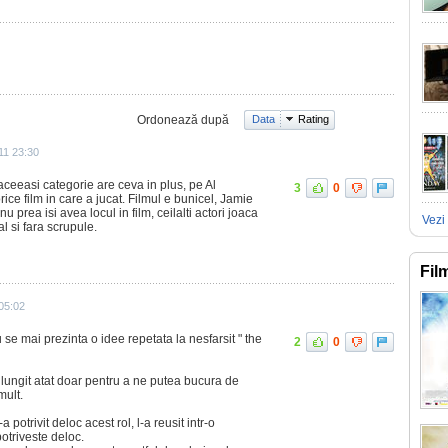
Ordonează după
Data
Rating
11 23:30
aceeasi categorie are ceva in plus, pe Al
3
0
orice film in care a jucat. Filmul e bunicel, Jamie
prea isi avea locul in film, ceilalti actori joaca
Vezi 
al si fara scrupule.
Fil
05:02
u se mai prezinta o idee repetata la nesfarsit " the
2
0
 lungit atat doar pentru a ne putea bucura de
mult.
potrivit deloc acest rol, l-a reusit intr-o
otriveste deloc.