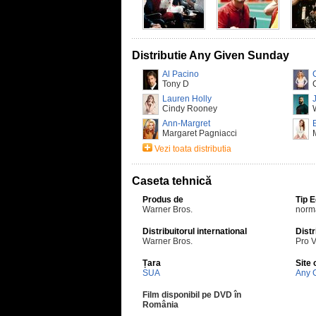
Distributie Any Given Sunday
Al Pacino
Tony D
Lauren Holly
Cindy Rooney
Ann-Margret
Margaret Pagniacci
Vezi toata distributia
Caseta tehnică
Produs de
Tip 
Warner Bros.
norm
Distribuitorul international
Distr
Warner Bros.
Pro 
Țara
Site 
SUA
Any 
Film disponibil pe DVD în
România