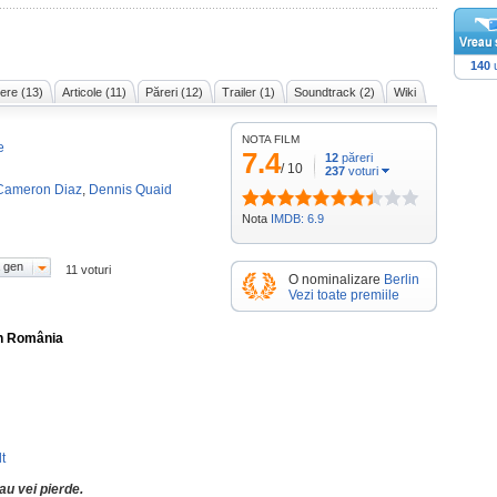
140
u
ere (13)
Articole (11)
Păreri (12)
Trailer (1)
Soundtrack (2)
Wiki
NOTA FILM
e
7.4
12
păreri
/
10
237
voturi
Cameron Diaz
,
Dennis Quaid
Nota
IMDB: 6.9
 gen
11 voturi
O nominalizare
Berlin
Vezi toate premiile
în România
t
au vei pierde.