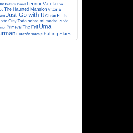
Leonor Varela
ue
Brittany Daniel
Eva
The Haunted Mansion
Vittoria
co
Just Go with It
ini
Ciarán Hinds
Todo sobre mi madre
lotte Gray
Renée
Uma
The Fall
Primeval
nnor
urman
Falling Skies
Corazón salvaje