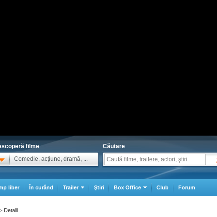
scoperă filme
Căutare
Comedie, acţiune, dramă, ...
mp liber
În curând
Trailer
Ştiri
Box Office
Club
Forum
Detalii
>