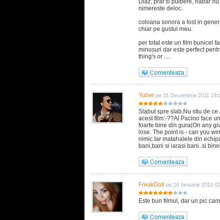
Diaz, praf si pulbere, habar nu
nimereste deloc.
coloana sonora a fost in genera
chiar pe gustul meu.
per total este un film bunicel f
minusuri dar este perfect pentr
thing's or ....
Yuber
pe 31 Decembrie 2011 19:
Slabut spre slab.Nu stiu de ce a
acest film:-??Al Pacino face un
foarte bine din gura(On any g
lose. The point is - can you wi
nimic.Iar matahalele din echip
bani,bani si iarasi bani..si bi
FreakDoll
pe 26 Ianuarie 2010 0
Este bun filmul, dar un pic cam