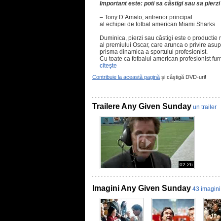
Important este: poti sa câstigi sau sa pierz
– Tony D’Amato, antrenor principal
al echipei de fotbal american Miami Sharks
Duminica, pierzi sau câstigi este o productie 
al premiului Oscar, care arunca o privire asu
prisma dinamica a sportului profesionist.
Cu toate ca fotbalul american profesionist fu
citeşte
Contribuie la această pagină
şi câştigă DVD-uri!
Trailere Any Given Sunday
un trailer
02:26
Imagini Any Given Sunday
43 imagini