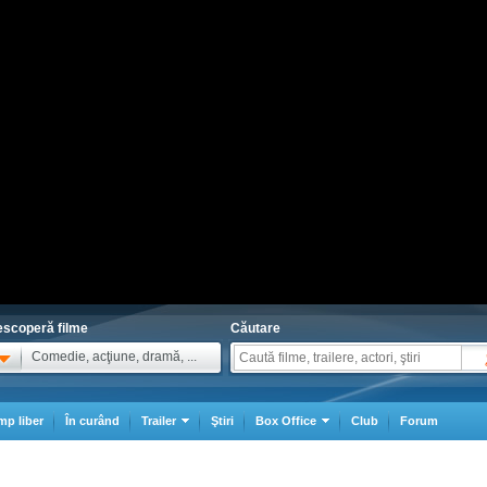
scoperă filme
Căutare
Comedie, acţiune, dramă, ...
mp liber
În curând
Trailer
Ştiri
Box Office
Club
Forum