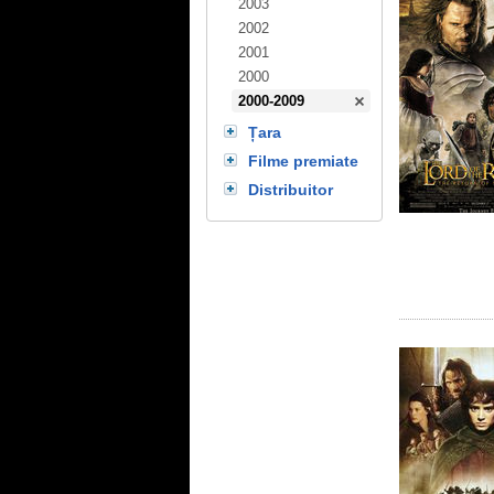
2003
2002
2001
2000
2000-2009
Țara
Filme premiate
Distribuitor