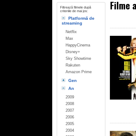
Filme 
Filtrează filmele după
criteriile de mai jos:
Platformă de
streaming
Netflix
Max
HappyCinema
Disney+
Sky Showtime
Rakuten
Amazon Prime
Gen
An
2009
2008
2007
2006
2005
2004