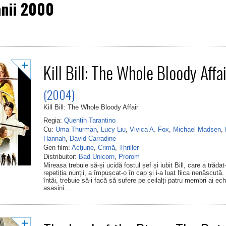
anii 2000
Kill Bill: The Whole Bloody Affa
(2004)
Kill Bill: The Whole Bloody Affair
Regia:
Quentin Tarantino
Cu:
Uma Thurman
,
Lucy Liu
,
Vivica A. Fox
,
Michael Madsen
,
Hannah
,
David Carradine
Gen film:
Acţiune
,
Crimă
,
Thriller
Distribuitor:
Bad Unicorn
,
Prorom
Mireasa trebuie să-și ucidă fostul șef și iubit Bill, care a trădat
repetiția nunții, a împușcat-o în cap și i-a luat fiica nenăscută.
întâi, trebuie să-i facă să sufere pe ceilalți patru membri ai ech
asasini....