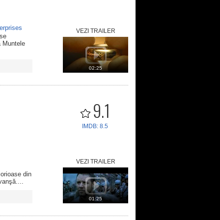
erprises
VEZI TRAILER
 se
a Muntele
02:25
9.1
IMDB: 8.5
VEZI TRAILER
lorioase din
vanşă....
01:25