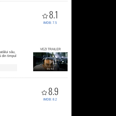
8.1
IMDB: 7.5
VEZI TRAILER
atălui său,
ă din timpul
01:53
8.9
IMDB: 8.2