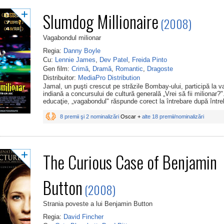
Slumdog Millionaire
(2008)
Vagabondul milionar
Regia:
Danny Boyle
Cu:
Lennie James
,
Dev Patel
,
Freida Pinto
Gen film:
Crimă
,
Dramă
,
Romantic
,
Dragoste
Distribuitor:
MediaPro Distribution
Jamal, un puşti crescut pe străzile Bombay-ului, participă la v
indiană a concursului de cultură generală „Vrei să fii milionar?"
educaţie, „vagabondul" răspunde corect la întrebare după întreb
8 premii şi 2 nominalizări
Oscar +
alte 18 premii/nominalizări
The Curious Case of Benjamin
Button
(2008)
Strania poveste a lui Benjamin Button
Regia:
David Fincher