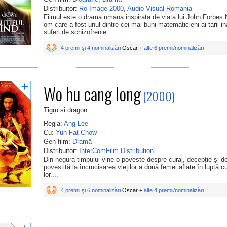
Distribuitor:
Ro Image 2000
,
Audio Visual Romania
Filmul este o drama umana inspirata de viata lui John Forbes 
om care a fost unul dintre cei mai buni matematicieni ai tarii in
suferi de schizofrenie....
4 premii şi 4 nominalizări
Oscar +
alte 6 premii/nominalizări
Wo hu cang long
(2000)
Tigru și dragon
Regia:
Ang Lee
Cu:
Yun-Fat Chow
Gen film:
Dramă
Distribuitor:
InterComFilm Distribution
Din negura timpului vine o poveste despre curaj, decepție și de
povestită la încrucișarea vieților a două femei aflate în luptă c
lor....
4 premii şi 6 nominalizări
Oscar +
alte 4 premii/nominalizări