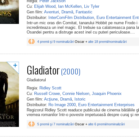
Regia:
Peter Jackson
Cu:
Elijah Wood
,
Ian McKellen
,
Liv Tyler
Gen film:
Aventuri
,
Dramă
,
Fantastic
Distribuitor:
InterComFilm Distribution
,
Euro Entertainment Ent
Intr-un mic oras din Comitat, tanarului Hobbit pe nume Frodo i
incredinteaza un inel magic. El trebuie sa calatoreasca pana l
Osandei pentru a distruge acest inel cu puteri periculoase....
4 premii şi 9 nominalizări
Oscar +
alte 18 premii/nominalizări
Gladiator
(2000)
Gladiatorul
Regia:
Ridley Scott
Cu:
Russell Crowe
,
Connie Nielsen
,
Joaquin Phoenix
Gen film:
Acţiune
,
Dramă
,
Istoric
Distribuitor:
Ro Image 2000
,
Euro Entertainment Enterprises
Regizorul Ridley Scott readuce publicului de cinema bătăliile g
vremea romanilor într-o poveste impetuoasă despre curaj şi re
5 premii şi 7 nominalizări
Oscar +
alte 6 premii/nominalizări