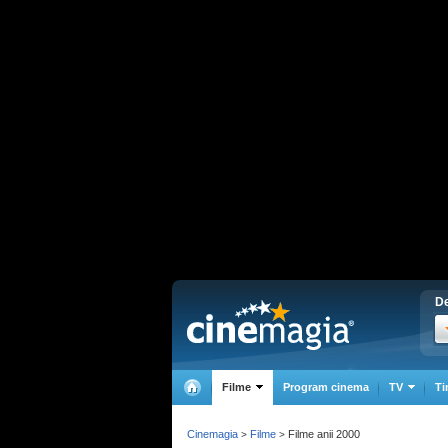
De
Filme
Program cinema
TV
Ti
Cinemagia
Filme
Filme anii 2000
>
>