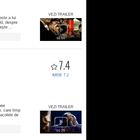
VEZI TRAILER
ste a lui
ld, despre
şte....
01:51
7.4
IMDB: 7.2
nee
VEZI TRAILER
m, care timp
tacolele de
02:25