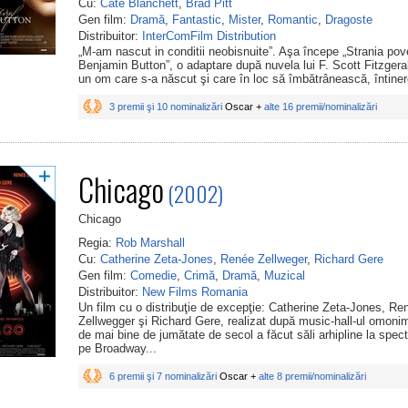
Cu:
Cate Blanchett
,
Brad Pitt
Gen film:
Dramă
,
Fantastic
,
Mister
,
Romantic
,
Dragoste
Distribuitor:
InterComFilm Distribution
„M-am nascut in conditii neobisnuite”. Aşa începe „Strania pove
Benjamin Button”, o adaptare după nuvela lui F. Scott Fitzgera
un om care s-a născut şi care în loc să îmbătrânească, întinere
3 premii şi 10 nominalizări
Oscar +
alte 16 premii/nominalizări
Chicago
(2002)
Chicago
Regia:
Rob Marshall
Cu:
Catherine Zeta-Jones
,
Renée Zellweger
,
Richard Gere
Gen film:
Comedie
,
Crimă
,
Dramă
,
Muzical
Distribuitor:
New Films Romania
Un film cu o distribuţie de excepţie: Catherine Zeta-Jones, Re
Zellwegger şi Richard Gere, realizat după music-hall-ul omoni
de mai bine de jumătate de secol a făcut săli arhipline la spec
pe Broadway...
6 premii şi 7 nominalizări
Oscar +
alte 8 premii/nominalizări