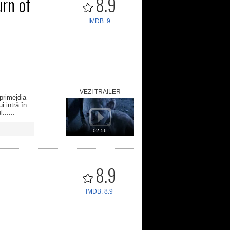
urn of
8.9
IMDB: 9
VEZI TRAILER
 primejdia
i intră în
......
02:56
8.9
IMDB: 8.9