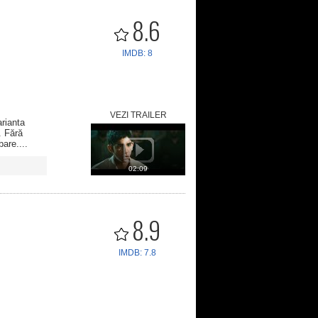
8.6
IMDB: 8
VEZI TRAILER
arianta
. Fără
are....
02:09
8.9
IMDB: 7.8