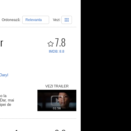
Ordonează:
Relevanta
Vezi:
ir
7.8
IMDB: 8.8
Daryl
VEZI TRAILER
-o la
 Dar, mai
ipei de
01:58