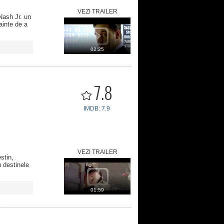
VEZI TRAILER
Nash Jr. un
ainte de a
02:25
7.8
IMDB: 7.9
VEZI TRAILER
stin,
u destinele
01:59