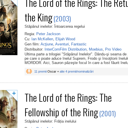
The Lord of the Rings: The Ret
the King
(2003)
Stăpânul inelelor: Întoarcerea regelui
Regia:
Peter Jackson
Cu:
Ian McKellen
,
Elijah Wood
Gen film:
Acţiune
,
Aventuri
,
Fantastic
Distribuitor:
InterComFilm Distribution
,
Moebius
,
Pro Video
Ultima parte a trilogiei "Stăpânul Inelelor". Dându-şi seama de
pe care o poate aduce Inelul Suprem, Frodo şi însoţitorii Inelulu
MORDOR. Aici, Sauron păzeşte focul în care a fost făurit Inelul
11 premii
Oscar +
alte 4 premii/nominalizări
The Lord of the Rings: The
Fellowship of the Ring
(2001)
Stăpânul inelelor: Frăția inelului