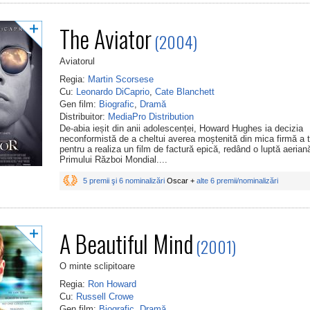
The Aviator
(2004)
Aviatorul
Regia:
Martin Scorsese
Cu:
Leonardo DiCaprio
,
Cate Blanchett
Gen film:
Biografic
,
Dramă
Distribuitor:
MediaPro Distribution
De-abia ieșit din anii adolescenței, Howard Hughes ia decizia
neconformistă de a cheltui averea moștenită din mica firmă a t
pentru a realiza un film de factură epică, redând o luptă aerian
Primului Război Mondial....
5 premii şi 6 nominalizări
Oscar +
alte 6 premii/nominalizări
A Beautiful Mind
(2001)
O minte sclipitoare
Regia:
Ron Howard
Cu:
Russell Crowe
Gen film:
Biografic
,
Dramă