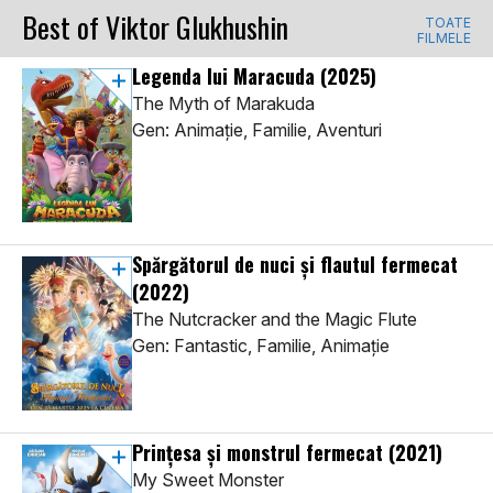
Best of Viktor Glukhushin
TOATE
FILMELE
Legenda lui Maracuda
(2025)
The Myth of Marakuda
Gen: Animaţie, Familie, Aventuri
Spărgătorul de nuci și flautul fermecat
(2022)
The Nutcracker and the Magic Flute
Gen: Fantastic, Familie, Animaţie
Prințesa și monstrul fermecat
(2021)
My Sweet Monster