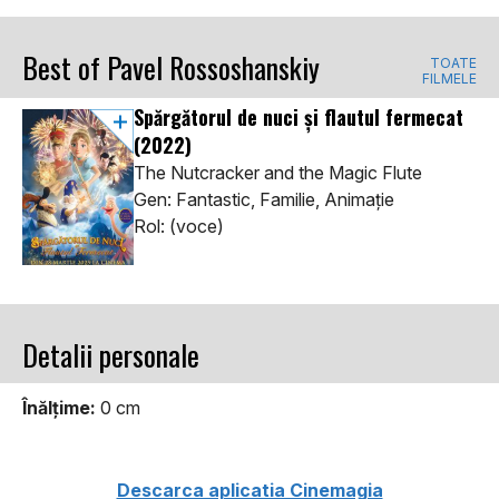
Best of Pavel Rossoshanskiy
TOATE
FILMELE
Spărgătorul de nuci și flautul fermecat
(2022)
The Nutcracker and the Magic Flute
Gen: Fantastic, Familie, Animaţie
Rol: (voce)
Detalii personale
Înălţime:
0 cm
Descarca aplicatia Cinemagia