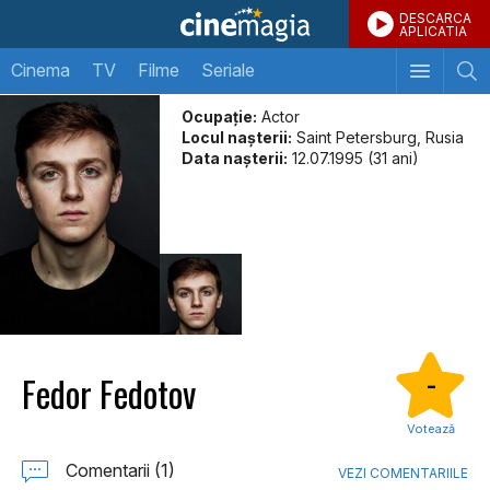
DESCARCA
APLICATIA
Cinema
TV
Filme
Seriale
Ocupație:
Actor
Locul naşterii:
Saint Petersburg, Rusia
Data naşterii:
12.07.1995 (31 ani)
Fedor Fedotov
-
Votează
Comentarii (1)
VEZI COMENTARIILE