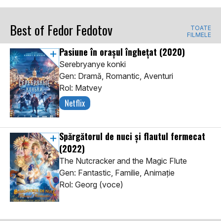
Best of Fedor Fedotov
TOATE
FILMELE
Pasiune în orașul înghețat
(2020)
Serebryanye konki
Gen: Dramă, Romantic, Aventuri
Rol: Matvey
Netflix
Spărgătorul de nuci și flautul fermecat
(2022)
The Nutcracker and the Magic Flute
Gen: Fantastic, Familie, Animaţie
Rol: Georg (voce)