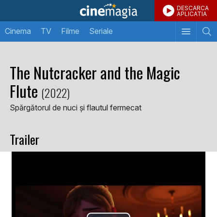
DESCARCA
APLICATIA
Cinema
TV
Filme
Seriale
The Nutcracker and the Magic
Flute
(2022)
Spărgătorul de nuci și flautul fermecat
Trailer