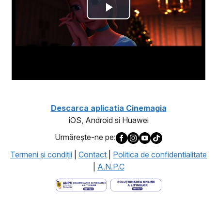
Descarca aplicatia Cinemagia
iOS, Android si Huawei
Urmăreşte-ne pe:
Termeni şi condiţii
|
Contact
|
Politica de confidentialitate
|
A.N.P.C