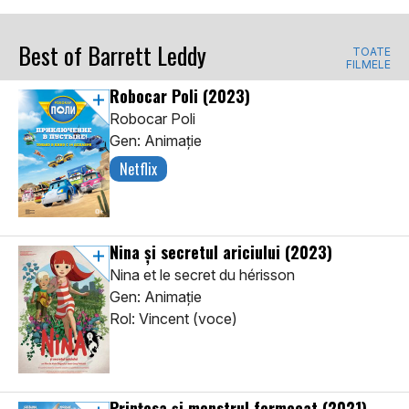
Best of Barrett Leddy
TOATE
FILMELE
Robocar Poli
(2023)
Robocar Poli
Gen: Animaţie
Netflix
Nina și secretul ariciului
(2023)
Nina et le secret du hérisson
Gen: Animaţie
Rol: Vincent (voce)
Prințesa și monstrul fermecat
(2021)