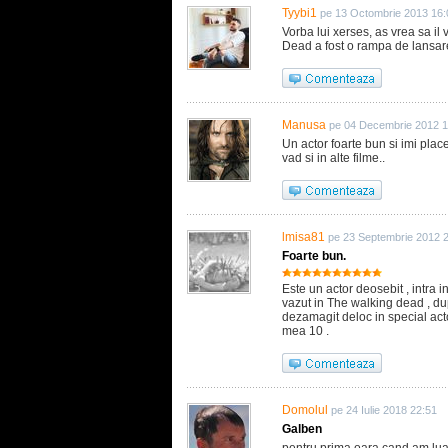
Tyybi1
pe 13 Octombrie 2013 16:
Vorba lui xerses, as vrea sa il
Dead a fost o rampa de lansare 
Manusa
pe 04 Decembrie 2012 1
Un actor foarte bun si imi pla
vad si in alte filme..
lmisa81
pe 23 Septembrie 2012 
Foarte bun.
Este un actor deosebit , intra i
vazut in The walking dead , d
dezamagit deloc in special act
mea 10 .
Domolul
pe 24 Iulie 2018 22:51
Galben
pentru prima oara cand am luat