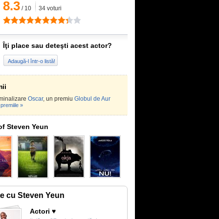
8.3
/
10
34
voturi
Îţi place sau deteşti acest actor?
Adaugă-l într-o listă!
ii
minalizare
Oscar
, un premiu
Globul de Aur
premiile »
of Steven Yeun
te cu Steven Yeun
Actori ♥