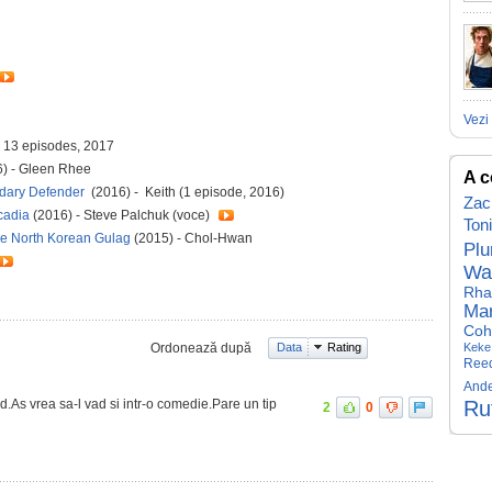
Vezi 
- 13 episodes, 2017
6) - Gleen Rhee
A c
endary Defender
(2016) - Keith (1 episode, 2016)
Zac
rcadia
(2016) - Steve Palchuk (voce)
Toni
he North Korean Gulag
(2015) - Chol-Hwan
Pl
Wa
Rh
Mar
Coh
Ordonează după
Data
Rating
Keke
Ree
And
d.As vrea sa-l vad si intr-o comedie.Pare un tip
Ru
2
0