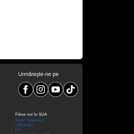
Urmăreşte-ne pe
Filme noi în SUA
Super Troopers 3
Cliffhanger
P31