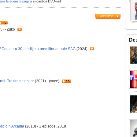
buie la această pagină
şi câştigă DVD-uri!
Vezi filme
5) - Zuko
Des
/ Cea de-a 30-a ediție a premiilor anuale SAG
(2024)
oli: Trezirea titanilor
(2021) - (voce)
ești din Arcadia
(2018) - 1 episode, 2018