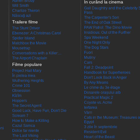
Adrien Brody
În curând la cinema
Will Smith
Gail Daughtry and the Celebrity 
Charlize Theron
Pass
Născuţi azi
The Carpenter's Son
Trailere filme
The End of Oak Street
PAW Patrol: The Dino Movie
The Stunt Driver
Insidious: Out of the Further
Ebenezer: A Christmas Carol
Spa Weekend
Spider Island
One Night Only
Matchbox the Movie
The Dog Stars
Mousetrap
Fuori
Conversations with a Killer:...
Mutiny
The Airport Chaplain
Cars
Filme populare
Fall 2: Deadpoint
Project Hail Mary
Handbook for Superheroes
În pielea mea
Don't Look Back in Anger
Wuthering Heights
By Any Means
Crime 101
Le crime du 3e étage
Obsession
Dosarele orașului alb
Kîzîm
Practical Magic 2
Hoppers
Coyote vs. Acme
The Secret Agent
Iertarea
Good Luck, Have Fun, Don't Die
Värn
Scream 7
Cats in the Museum: Treasures o
How to Make a Killing
Egypt
Cazul Samca
3 zile în septembrie
eni
Dolce far niente
Resident Evil
The Last Viking
Heart of the Beast