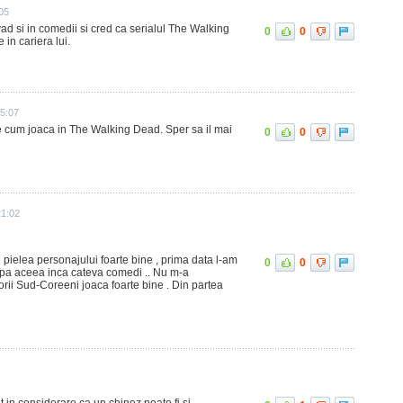
05
 vad si in comedii si cred ca serialul The Walking
0
0
in cariera lui.
5:07
ce cum joaca in The Walking Dead. Sper sa il mai
0
0
21:02
n pielea personajului foarte bine , prima data l-am
0
0
upa aceea inca cateva comedi .. Nu m-a
orii Sud-Coreeni joaca foarte bine . Din partea
 in considerare ca un chinez poate fi si