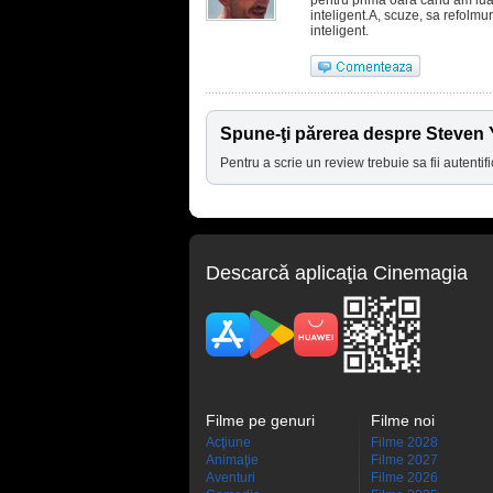
inteligent.A, scuze, sa refolmu
inteligent.
Spune-ţi părerea despre Steven
Pentru a scrie un review trebuie sa fii autentifi
Descarcă aplicaţia Cinemagia
Filme pe genuri
Filme noi
Acţiune
Filme 2028
Animaţie
Filme 2027
Aventuri
Filme 2026