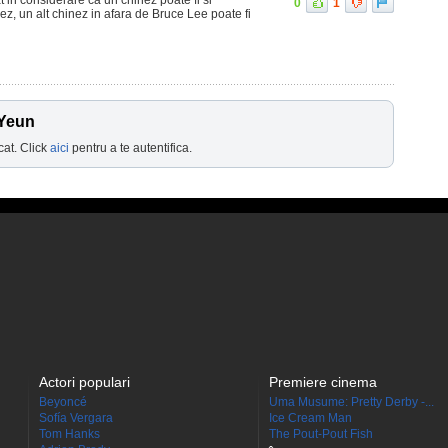
0
1
rez, un alt chinez in afara de Bruce Lee poate fi
 Yeun
cat. Click
aici
pentru a te autentifica.
Actori populari
Premiere cinema
Beyoncé
Uma Musume: Pretty Derby -...
Sofía Vergara
Ice Cream Man
Tom Hanks
The Pout-Pout Fish