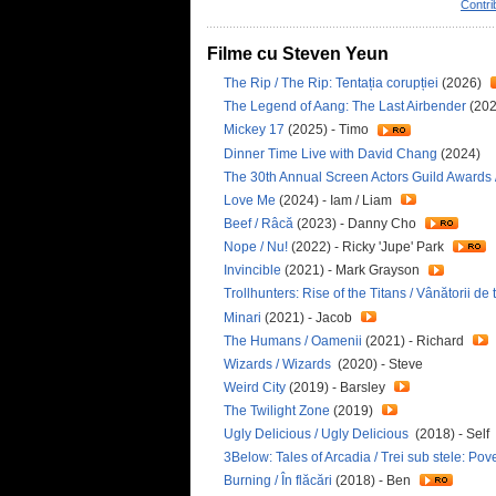
Contri
Filme cu Steven Yeun
The Rip / The Rip: Tentația corupției
(2026)
The Legend of Aang: The Last Airbender
(202
Mickey 17
(2025) - Timo
Dinner Time Live with David Chang
(2024)
The 30th Annual Screen Actors Guild Awards 
Love Me
(2024) - Iam / Liam
Beef / Râcă
(2023) - Danny Cho
Nope / Nu!
(2022) - Ricky 'Jupe' Park
Invincible
(2021) - Mark Grayson
Trollhunters: Rise of the Titans / Vânătorii de tr
Minari
(2021) - Jacob
The Humans / Oamenii
(2021) - Richard
Wizards / Wizards
(2020) - Steve
Weird City
(2019) - Barsley
The Twilight Zone
(2019)
Ugly Delicious / Ugly Delicious
(2018) - Self
3Below: Tales of Arcadia / Trei sub stele: Pov
Burning / În flăcări
(2018) - Ben