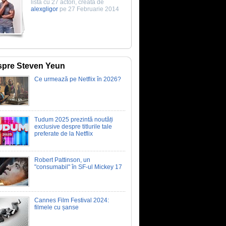
listă cu 27 actori, creată de
alexgligor
pe 27 Februarie 2014
pre Steven Yeun
Ce urmează pe Netflix în 2026?
Tudum 2025 prezintă noutăți
exclusive despre titlurile tale
preferate de la Netflix
Robert Pattinson, un
"consumabil" în SF-ul Mickey 17
Cannes Film Festival 2024:
filmele cu șanse