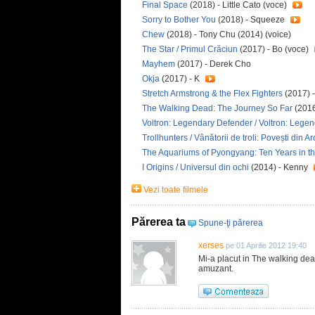
Final Space
(2018) - Little Cato (voce)
Sorry to Bother You
(2018) - Squeeze
Chew
(2018) - Tony Chu (2014) (voice)
The Star / Primul Crăciun
(2017) - Bo (voce)
Mayhem
(2017) - Derek Cho
Okja
(2017) - K
Stretch Armstrong & the Flex Fighters
(2017) 
The Walking Dead: The Journey So Far
(201
Voltron: Legendary Defender / Voltron: Leg
Trollhunters / Vânătorii de troli: Povești din A
The Aquariums of Pyongyang: Ten Years in t
I Origins / Universul din ochi
(2014) - Kenny
Vezi toate filmele
Părerea ta
Spune-ţi părerea
xerses
pe 01 Aprilie 2012 19:40
Mi-a placut in The walking dea
amuzant.