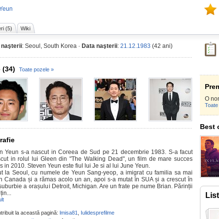
 Yeun
ri (5)
Wiki
 naşterii
: Seoul, South Korea ·
Data naşterii
:
21.12.1983
(42 ani)
 (34)
Toate pozele »
Prem
O no
Toate 
Best 
rafie
n Yeun s-a nascut in Coreea de Sud pe 21 decembrie 1983. S-a facut
cut in rolul lui Gleen din "The Walking Dead", un film de mare succes
 in 2010. Steven Yeun este fiul lui Je si al lui June Yeun.
t la Seoul, cu numele de Yeun Sang-yeop, a imigrat cu familia sa mai
 în Canada și a rămas acolo un an, apoi s-a mutat în SUA și a crescut în
suburbie a orașului Detroit, Michigan. Are un frate pe nume Brian. Părinții
țin...
Lis
lt
tribuit la această pagină:
lmisa81
,
Iulidesprefilme