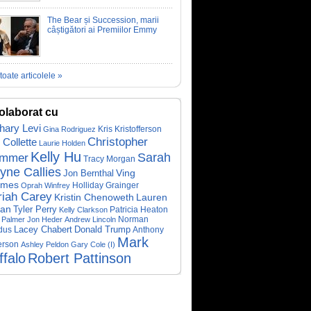
The Bear și Succession, marii
câștigători ai Premiilor Emmy
toate articolele »
olaborat cu
hary Levi
Gina Rodriguez
Kris Kristofferson
Christopher
 Collette
Laurie Holden
Kelly Hu
ummer
Sarah
Tracy Morgan
yne Callies
Jon Bernthal
Ving
ames
Holliday Grainger
Oprah Winfrey
iah Carey
Kristin Chenoweth
Lauren
an
Tyler Perry
Patricia Heaton
Kelly Clarkson
Norman
 Palmer
Jon Heder
Andrew Lincoln
Lacey Chabert
Donald Trump
dus
Anthony
Mark
erson
Ashley Peldon
Gary Cole (I)
ffalo
Robert Pattinson