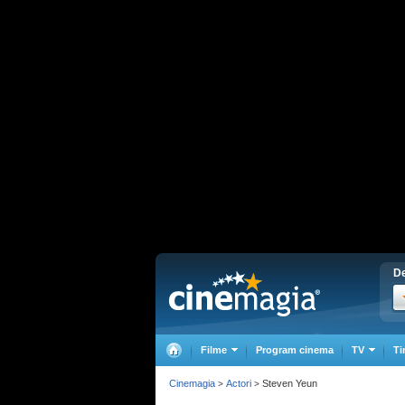
De
Filme
Program cinema
TV
Ti
Cinemagia
Actori
Steven Yeun
>
>