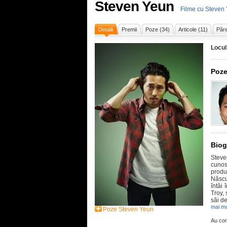
Steven Yeun
Filme cu Steven
Detalii
Premii
Poze (34)
Articole (11)
Păre
Locul
Poze
Biog
Steve
cunos
produs
Născu
întâi
Troy, 
săi de
mai mu
Poze Steven Yeun
Au con