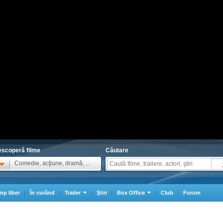
scoperă filme
Căutare
Comedie, acţiune, dramă, ...
mp liber
În curând
Trailer
Ştiri
Box Office
Club
Forum