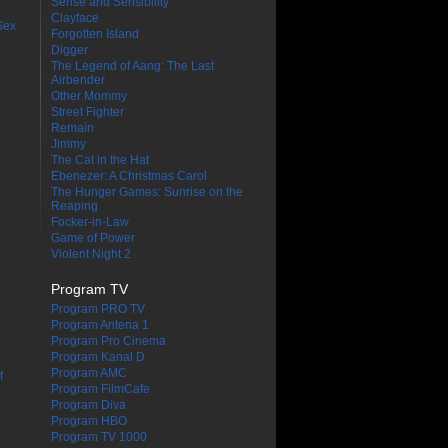
Sense and Sensibility
Clayface
Sex
Forgotten Island
Digger
The Legend of Aang: The Last
Airbender
Other Mommy
Street Fighter
Remain
Jimmy
The Cat in the Hat
Ebenezer: A Christmas Carol
The Hunger Games: Sunrise on the
Reaping
Focker-in-Law
Game of Power
Violent Night 2
Program TV
Program PRO TV
Program Antena 1
Program Pro Cinema
Program Kanal D
Program AMC
f
Program FilmCafe
Program Diva
Program HBO
Program TV 1000