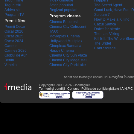
Taguri filme
Index comedie
Hoppers
Taguri stiri
Actori populari
The Secret Agent
Arhiva stiri
Regizori populari
Good Luck, Have Fun, D
Program TV
Scream 7
Program cinema
How to Make a Killing
Premii filme
Cinema Bucuresti
Cazul Samca
Premii Oscar
Cinema City Cotroceni
Dolce far niente
Oscar 2026
IMAX
The Last Viking
Oscar 2025
Movieplex Cinema
Kill Bill: The Whole Blood
Oscar 2024
Hollywood Multiplex
The Bride!
Cannes
Cineplexx Baneasa
Cold Storage
Cannes 2026
Happy Cinema
Globul de Aur
Cinema City Sun Plaza
Berlin
Cinema City Mega Mall
Venetia
Cinema City ParkLake
Acest site folosește cookie-uri. Navigând în conti
Copyright© 2000-2026 Cinemagia®
Termeni şi condiţii
|
Contact
|
Politica de confidențialitate
|
A.N.P.C