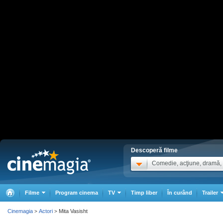
Descoperă filme
Comedie, acţiune, dramă, .
Filme
Program cinema
TV
Timp liber
În curând
Trailer
Cinemagia
Actori
Mita Vasisht
>
>