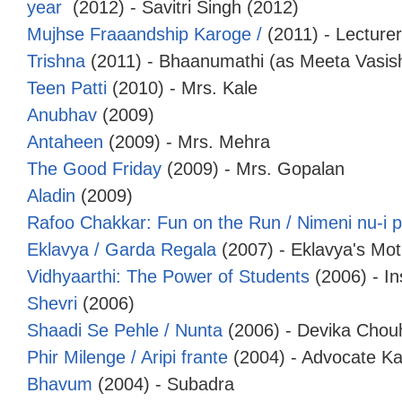
year
(2012) - Savitri Singh (2012)
Mujhse Fraaandship Karoge /
(2011) - Lecturer
Trishna
(2011) - Bhaanumathi (as Meeta Vasis
Teen Patti
(2010) - Mrs. Kale
Anubhav
(2009)
Antaheen
(2009) - Mrs. Mehra
The Good Friday
(2009) - Mrs. Gopalan
Aladin
(2009)
Rafoo Chakkar: Fun on the Run / Nimeni nu-i p
Eklavya / Garda Regala
(2007) - Eklavya's Mot
Vidhyaarthi: The Power of Students
(2006) - I
Shevri
(2006)
Shaadi Se Pehle / Nunta
(2006) - Devika Chou
Phir Milenge / Aripi frante
(2004) - Advocate Ka
Bhavum
(2004) - Subadra