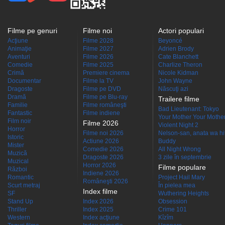
Filme pe genuri
Filme noi
Actori populari
Acţiune
Filme 2028
Beyoncé
Animaţie
Filme 2027
Adrien Brody
Aventuri
Filme 2026
Cate Blanchett
Comedie
Filme 2025
Charlize Theron
Crimă
Premiere cinema
Nicole Kidman
Documentar
Filme la TV
John Wayne
Dragoste
Filme pe DVD
Născuţi azi
Dramă
Filme pe Blu-ray
Trailere filme
Familie
Filme româneşti
Bad Lieutenant: Tokyo
Fantastic
Filme indiene
Your Mother Your Mother 
Film noir
Filme 2026
Violent Night 2
Horror
Filme noi 2026
Nelson-san, anata wa hit
Istoric
Actiune 2026
Buddy
Mister
Comedie 2026
All Night Wrong
Muzică
Dragoste 2026
3 zile în septembrie
Muzical
Horror 2026
Filme populare
Război
Indiene 2026
Romantic
Project Hail Mary
Româneşti 2026
Scurt metraj
În pielea mea
Index filme
SF
Wuthering Heights
Stand Up
Index 2026
Obsession
Thriller
Index 2025
Crime 101
Western
Index acţiune
Kîzîm