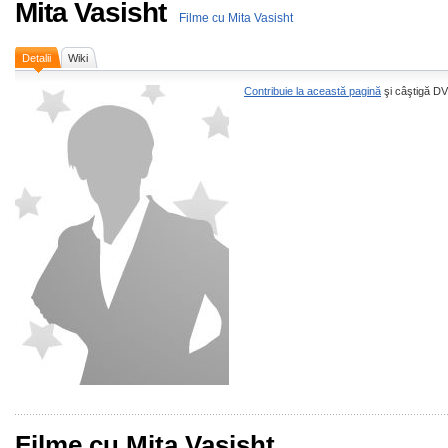
Mita Vasisht
Filme cu Mita Vasisht
Detalii
Wiki
Contribuie la această pagină
şi câştigă DV
Filme cu Mita Vasisht