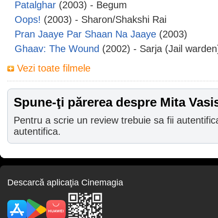
Patalghar
(2003) - Begum
Oops!
(2003) - Sharon/Shakshi Rai
Pran Jaaye Par Shaan Na Jaaye
(2003)
Ghaav: The Wound
(2002) - Sarja (Jail warden
Vezi toate filmele
Spune-ţi părerea despre Mita Vasi
Pentru a scrie un review trebuie sa fii autentific
autentifica.
Descarcă aplicaţia Cinemagia