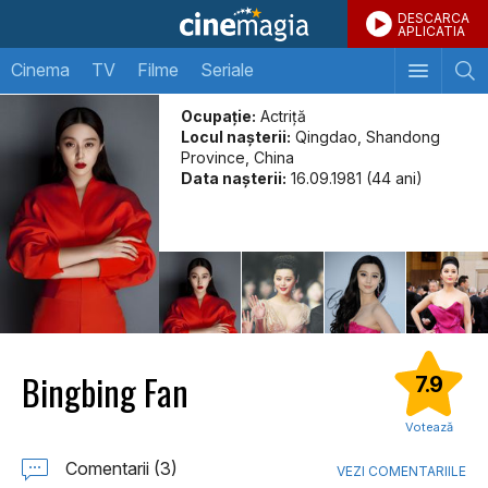
DESCARCA
APLICATIA
Cinema
TV
Filme
Seriale
Ocupație:
Actriţă
Locul naşterii:
Qingdao, Shandong
Province, China
Data naşterii:
16.09.1981 (44 ani)
Bingbing Fan
7.9
Votează
Comentarii (3)
VEZI COMENTARIILE