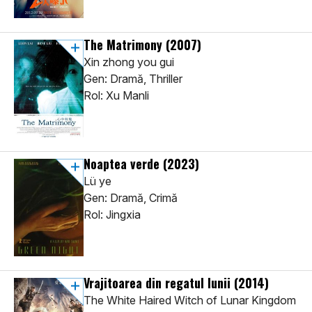
The Matrimony
(2007)
Xin zhong you gui
Gen: Dramă, Thriller
Rol: Xu Manli
Noaptea verde
(2023)
Lü ye
Gen: Dramă, Crimă
Rol: Jingxia
Vrajitoarea din regatul lunii
(2014)
The White Haired Witch of Lunar Kingdom