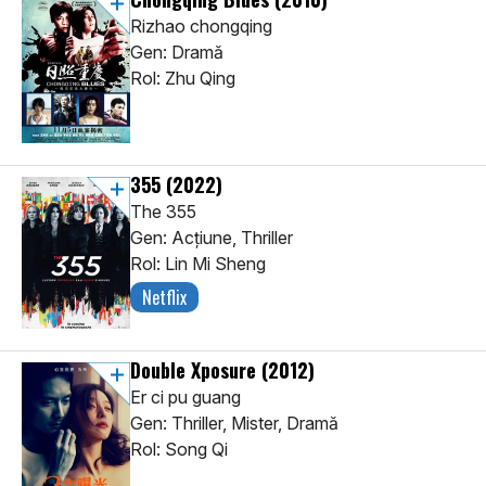
Rizhao chongqing
Gen: Dramă
Rol: Zhu Qing
355
(2022)
The 355
Gen: Acţiune, Thriller
Rol: Lin Mi Sheng
Netflix
Double Xposure
(2012)
Er ci pu guang
Gen: Thriller, Mister, Dramă
Rol: Song Qi