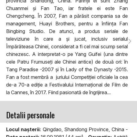
provincia Shandong, China. Părinții ei sunt Zhang
Chuanmei și Fan Tao, iar fratele ei este Fan
Chengcheng. În 2007, Fan a părăsit compania sa de
management, Huayi Brothers, pentru a înființa Fan
Bingbing Studio. De atunci, a produs seriale de
televiziune în care a și jucat, inclusiv serialul
Împărăteasa Chinei, considerat a fi cel mai scump serial
chinezesc. A interpretat-o pe Yang Guifei (una dintre
cele Patru Frumuseți ale Chinei antice) de două ori: în
Tang Paradise -2007 și în Lady of the Dynasty -2015.
Fan a fost membră a juriului Competiției oficiale la cea
de-a 70-a ediție a Festivalului Internațional de Film de
la Cannes, în 2017. Fiind pasionată de îngrijirea...
Detalii personale
Locul naşterii:
Qingdao, Shandong Province, China -
Data naşterii:
16.09.1981 (44 ani) -
Ocupaţie:
Actriţă