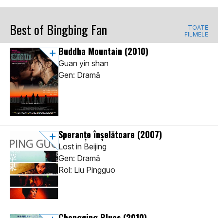
Best of Bingbing Fan
TOATE
FILMELE
Buddha Mountain
(2010)
Guan yin shan
Gen: Dramă
Speranțe înșelătoare
(2007)
Lost in Beijing
Gen: Dramă
Rol: Liu Pingguo
Chongqing Blues
(2010)