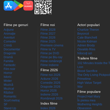
Filme pe genuri
Filme noi
Actori populari
Acţiune
Filme 2028
Charlize Theron
Animaţie
Filme 2027
Beyoncé
Aventuri
Filme 2026
Cate Blanchett
Comedie
Filme 2025
Nicole Kidman
Crimă
Premiere cinema
Adrien Brody
Documentar
Filme la TV
Osvaldo Ríos
Dragoste
Filme pe DVD
Născuţi azi
Dramă
Filme pe Blu-ray
Trailere filme
Familie
Filme româneşti
102 Minutes Inside the 
Fantastic
Filme indiene
Lion
Film noir
Filme 2026
Blood Sacrifice
Horror
Filme noi 2026
The Only Living Pickpocke
Istoric
Actiune 2026
Primetime
Mister
Comedie 2026
High Value Target
Muzică
Dragoste 2026
War
Muzical
Horror 2026
Filme populare
Război
Indiene 2026
Romantic
Project Hail Mary
Româneşti 2026
Scurt metraj
În pielea mea
Index filme
SF
Wuthering Heights
Stand Up
Index 2026
Obsession