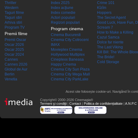
Thriller
Index 2025
Crime 101
Western
Index acţiune
Kîzîm
Taguri filme
Index comedie
Hoppers
Taguri stiri
Actori populari
The Secret Agent
Arhiva stiri
Regizori populari
Good Luck, Have Fun, D
Program TV
Scream 7
Program cinema
How to Make a Killing
Premii filme
Cinema Bucuresti
Cazul Samca
Premii Oscar
Cinema City Cotroceni
Dolce far niente
Oscar 2026
IMAX
The Last Viking
Oscar 2025
Movieplex Cinema
Kill Bill: The Whole Blood
Oscar 2024
Hollywood Multiplex
The Bride!
Cannes
Cineplexx Baneasa
Cold Storage
Cannes 2026
Happy Cinema
Globul de Aur
Cinema City Sun Plaza
Berlin
Cinema City Mega Mall
Venetia
Cinema City ParkLake
Acest site folosește cookie-uri. Navigând în conti
Copyright© 2000-2026 Cinemagia®
Termeni şi condiţii
|
Contact
|
Politica de confidențialitate
|
A.N.P.C