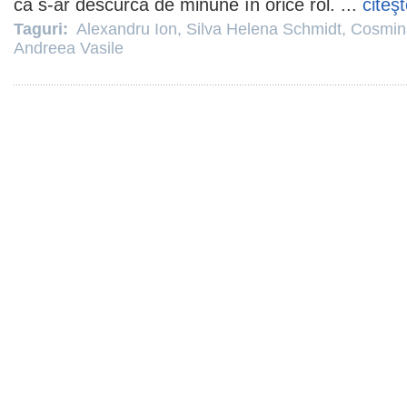
că s-ar descurca de minune în orice rol. ...
citeş
Taguri:
Alexandru Ion
,
Silva Helena Schmidt
,
Cosmin
Andreea Vasile