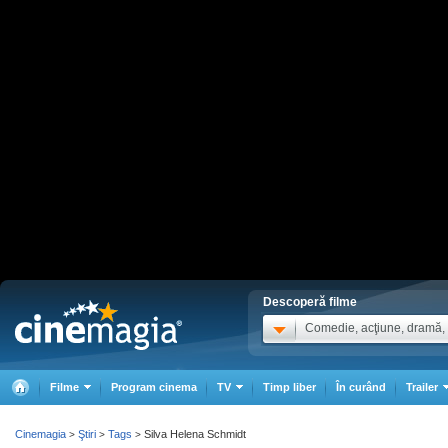
Descoperă filme
Comedie, acţiune, dramă, .
Filme
Program cinema
TV
Timp liber
În curând
Trailer
Cinemagia
Ştiri
Tags
Silva Helena Schmidt
>
>
>