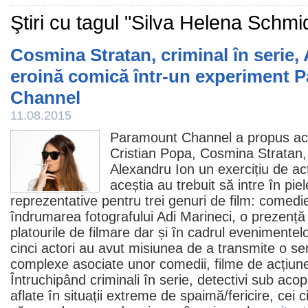
Ştiri cu tagul "Silva Helena Schmi
Cosmina Stratan, criminal în serie,
eroină comică într-un experiment 
Channel
11.08.2015
Paramount Channel a propus act
Cristian Popa
,
Cosmina Stratan
Alexandru Ion
un exercițiu de act
aceștia au trebuit să intre în pi
reprezentative pentru trei genuri de
film
:
comedi
îndrumarea fotografului Adi Marineci, o prezență 
platourile de filmare dar și în cadrul evenimentel
cinci actori au avut misiunea de a transmite o seri
complexe asociate unor comedii,
filme
de acțiun
Întruchipând criminali în serie, detectivi sub aco
aflate în situații extreme de spaimă/fericire, cei 