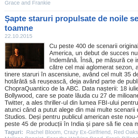
Grace and Frankie
Șapte staruri propulsate de noile se
toamne
22.10.2015
Cu peste 400 de scenarii original
America, un debut de succes nu 
îndemână. Însă, pe măsură ce i
către cel mai aglomerat sezon, 
tinere staruri în ascensiune, având cel mult 35 de
hotărâtă să reușească, deja având parte de publi
Chopra
Quantico
de la ABC. Data nașterii: 18 iuli
Bollywood, care se poate lăuda cu 27 de milioan
Twitter, a ales thriller-ul din lumea FBI-ului pentr
atunci când a putut alege din mai multe scenarii
Studios. Deși pentru publicul american este nou-
peste 45 de producții în India și pare să fie cea m
Taguri:
Rachel Bloom
,
Crazy Ex-Girlfriend
,
Red Oak