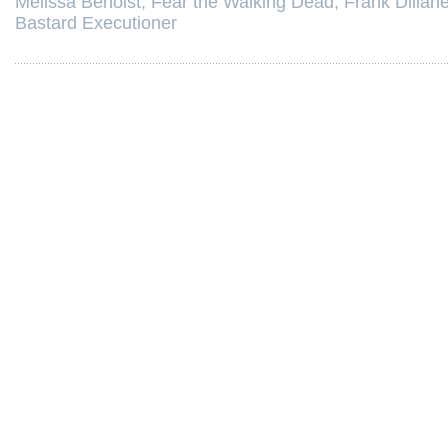
Melissa Benoist
,
Fear the Walking Dead
,
Frank Dillan
Bastard Executioner