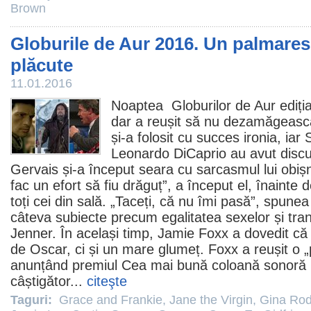
Brown
Globurile de Aur 2016. Un palmares
plăcute
11.01.2016
Noaptea Globurilor de Aur ediția 
dar a reușit să nu dezamăgeas
și-a folosit cu succes ironia, iar
S
Leonardo DiCaprio
au avut discu
Gervais și-a început seara cu sarcasmul lui obișn
fac un efort să fiu drăguț”, a început el, înainte d
toți cei din sală. „Taceți, că nu îmi pasă”, spune
câteva subiecte precum egalitatea sexelor și tran
Jenner. În același timp, Jamie Foxx a dovedit că
de
Oscar
, ci și un mare glumeț. Foxx a reușit o 
anunțând
premiul
Cea mai bună coloană sonoră 
câștigător...
citeşte
Taguri:
Grace and Frankie
,
Jane the Virgin
,
Gina Rod