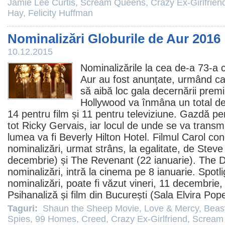
Jamie Lee Curtis
,
Scream Queens
,
Crazy Ex-Girlfrien
Hay
,
Felicity Huffman
Nominalizări Globurile de Aur 2016
10.12.2015
Nominalizările la cea de-a 73-a 
Aur au fost anunțate, urmând ca
să aibă loc gala decernării premii
Hollywood va înmâna un total d
14 pentru
film
și 11 pentru televiziune. Gazdă pen
tot
Ricky Gervais
, iar locul de unde se va transm
lumea va fi Beverly Hilton Hotel.
Filmul
Carol
con
nominalizări, urmat strâns, la egalitate, de
Steve
decembrie) și
The Revenant
(22 ianuarie).
The D
nominalizări, intră la
cinema
pe 8 ianuarie.
Spotli
nominalizări, poate fi văzut vineri, 11 decembrie, 
Psihanaliză și
film
din București (Sala Elvira Pop
Taguri:
Shaun the Sheep Movie
,
Love & Mercy
,
Beas
Spies
,
99 Homes
,
Creed
,
Crazy Ex-Girlfriend
,
Scream