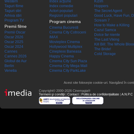
Western
Index acţiune
Kîzîm
Taguri filme
Index comedie
Hoppers
Taguri stiri
Actori populari
The Secret Agent
Arhiva stiri
Regizori populari
Good Luck, Have Fun, D
Program TV
Scream 7
Program cinema
How to Make a Killing
Premii filme
Cinema Bucuresti
Cazul Samca
Premii Oscar
Cinema City Cotroceni
Dolce far niente
Oscar 2026
IMAX
The Last Viking
Oscar 2025
Movieplex Cinema
Kill Bill: The Whole Blood
Oscar 2024
Hollywood Multiplex
The Bride!
Cannes
Cineplexx Baneasa
Cold Storage
Cannes 2026
Happy Cinema
Globul de Aur
Cinema City Sun Plaza
Berlin
Cinema City Mega Mall
Venetia
Cinema City ParkLake
Acest site folosește cookie-uri. Navigând în conti
Copyright© 2000-2026 Cinemagia®
Termeni şi condiţii
|
Contact
|
Politica de confidențialitate
|
A.N.P.C