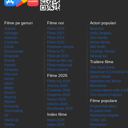
Filme pe genuri
Filme noi
Actori populari
Acţiune
Filme 2028
Beyoncé
Animaţie
Filme 2027
Sofía Vergara
Aventuri
Filme 2026
Tom Hanks
Comedie
Filme 2025
Adrien Brody
Crimă
Premiere cinema
Will Smith
Documentar
Filme la TV
Charlize Theron
Dragoste
Filme pe DVD
Născuţi azi
Dramă
Filme pe Blu-ray
Trailere filme
Familie
Filme româneşti
The Stunt Driver
Fantastic
Filme indiene
Ebenezer: A Christmas C
Film noir
Filme 2026
Spider Island
Horror
Filme noi 2026
Matchbox the Movie
Istoric
Actiune 2026
Mousetrap
Mister
Comedie 2026
Conversations with a Kille
Muzică
Dragoste 2026
The Airport Chaplain
Muzical
Horror 2026
Filme populare
Război
Indiene 2026
Romantic
Project Hail Mary
Româneşti 2026
Scurt metraj
În pielea mea
Index filme
SF
Wuthering Heights
Stand Up
Index 2026
Crime 101
Thriller
Index 2025
Obsession