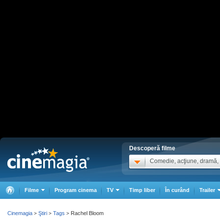
Descoperă filme
Comedie, acţiune, dramă, .
Filme
Program cinema
TV
Timp liber
În curând
Trailer
Cinemagia
Ştiri
Tags
Rachel Bloom
>
>
>