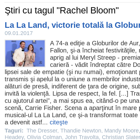
Ştiri cu tagul "Rachel Bloom"
La La Land, victorie totală la Globu
09.01.2017
A 74-a ediţie a Globurilor de Au
Fallon, şi-a încheiat festivităţil
aprig al lui
Meryl Streep
- premia
carieră - vădit îndreptat către 
lipsei sale de empatie (şi nu numai), emoţionant 
transmis şi apelul la o uniune a membrilor indust
alături de presă, indiferent de ţara de origine, su
invită la violenţă. Lipsa de respect, la fel. [...] T
cu ajutorul artei", a mai spus ea, citând-o pe una
scenă, Carrie Fisher. Scena a aparţinut în mare pa
musical-ul
La La Land
, ce şi-a transformat toate 
a devenit astf...
citeşte
Taguri:
The Dresser
,
Thandie Newton
,
Mandy Moore
Headey
,
Olivia Colman
,
John Travolta
,
Christian Slater