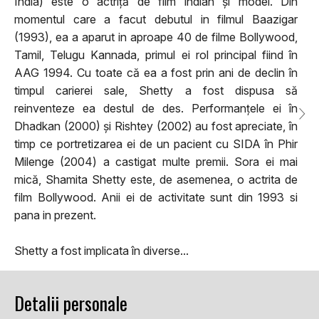
India) este o actriță de film indian și model. Din
momentul care a facut debutul in filmul Baazigar
(1993), ea a aparut in aproape 40 de filme Bollywood,
Tamil, Telugu Kannada, primul ei rol principal fiind în
AAG 1994. Cu toate că ea a fost prin ani de declin în
timpul carierei sale, Shetty a fost dispusa să
reinventeze ea destul de des. Performanțele ei în
Dhadkan (2000) și Rishtey (2002) au fost apreciate, în
timp ce portretizarea ei de un pacient cu SIDA în Phir
Milenge (2004) a castigat multe premii. Sora ei mai
mică, Shamita Shetty este, de asemenea, o actrita de
film Bollywood. Anii ei de activitate sunt din 1993 si
pana in prezent.
Shetty a fost implicata în diverse...
Detalii personale