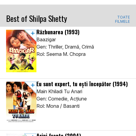
Best of Shilpa Shetty
TOATE
FILMELE
Răzbunarea
(1993)
Baazigar
Gen: Thriller, Dramă, Crimă
Rol: Seema M. Chopra
Eu sunt expert, tu ești începător
(1994)
Main Khiladi Tu Anari
Gen: Comedie, Acţiune
Rol: Mona / Basanti
Aripi frante
(2004)