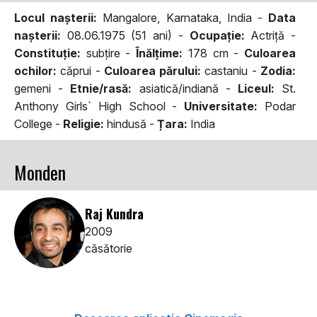
Locul naşterii:
Mangalore, Karnataka, India -
Data
naşterii:
08.06.1975 (51 ani) -
Ocupaţie:
Actriţă -
Constituţie:
subţire -
Înălţime:
178 cm -
Culoarea
ochilor:
căprui -
Culoarea părului:
castaniu -
Zodia:
gemeni -
Etnie/rasă:
asiatică/indiană -
Liceul:
St.
Anthony Girls` High School -
Universitate:
Podar
College -
Religie:
hindusă -
Țara:
India
Monden
Raj Kundra
2009
căsătorie