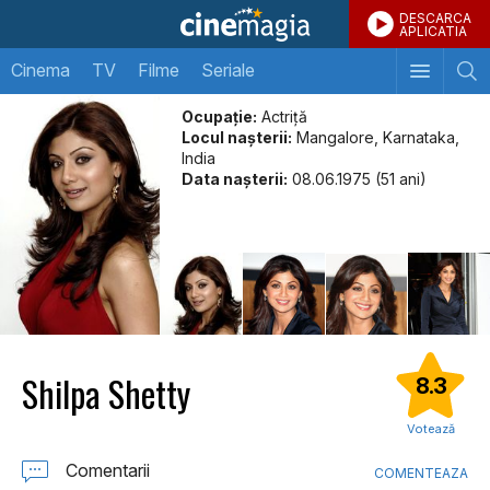
DESCARCA
APLICATIA
Cinema
TV
Filme
Seriale
Ocupație:
Actriţă
Locul naşterii:
Mangalore, Karnataka,
India
Data naşterii:
08.06.1975 (51 ani)
Shilpa Shetty
8.3
Votează
Comentarii
COMENTEAZA