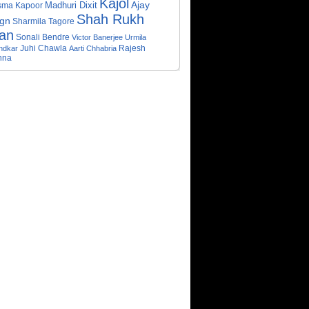
Kajol
Ajay
Madhuri Dixit
sma Kapoor
Shah Rukh
gn
Sharmila Tagore
an
Sonali Bendre
Victor Banerjee
Urmila
Juhi Chawla
Rajesh
ndkar
Aarti Chhabria
nna