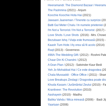
Heeramandi: The Diamond Bazaar / Heeraman
The Pashmina
(2021) - Anjum
Koochie Koochie Hota Hai
(2021)
Jawaani Jaaneman / Tinerete cu surprize
(20
Batti Gul Meter Chalu / In numele prieteniei
(2
I'm Not a Terrorist / I'm Not a Terrorist
(2017) -
Love Shots / Love Shots
(2016) - Mrs. Chow
Bezubaan Ishq / Viața este frumoasă
(2015) - 
Kaash Tum Hote / Aș vrea să fii acolo
(2014)
Raqt
(2013) - Governess
498A-The Wedding Gift /
(2012) - Roshni Pat
Chaar Din Ki Chandni /
(2012)
A Gran Plan /
(2012) - Satvinder Kaur Bedi
Yeh Jo Mohabbat Hai / Ce este dragostea
(2
Chala Mussaddi - Office Office /
(2011) - Shant
Love Breakups Zindagi / Dragostea poate dis
Khuda Kasam / Jurământul Zeului
(2010) - F
Krantiveer: The Revolution
(2010)
Aashayein
(2010) - Madhu
Balika Vahdu / Mica mireasă
(2008) - Badi Jij
Yaariyan
(2008)