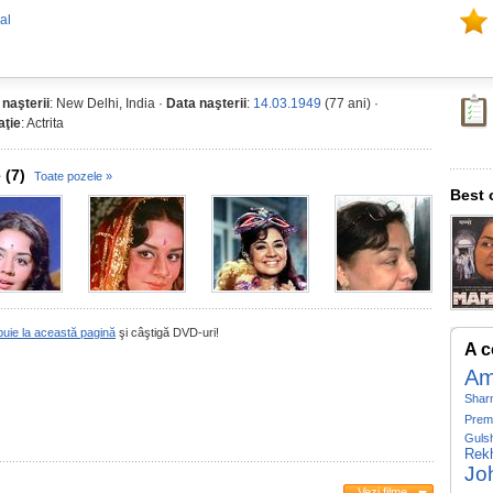
al
 naşterii
: New Delhi, India ·
Data naşterii
:
14.03.1949
(77 ani) ·
ţie
: Actrita
 (7)
Toate pozele »
Best 
buie la această pagină
şi câştigă DVD-uri!
A c
Am
Shar
Prem
Guls
Rek
Jo
Vezi filme