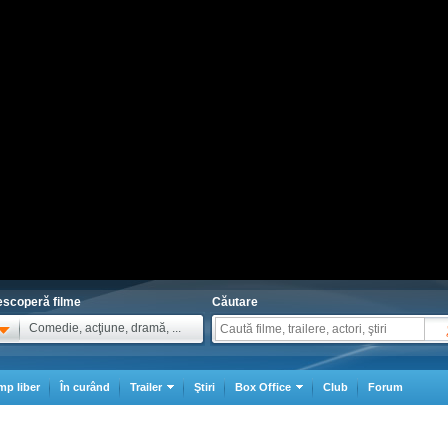
scoperă filme
Căutare
Comedie, acţiune, dramă, ...
mp liber
În curând
Trailer
Ştiri
Box Office
Club
Forum