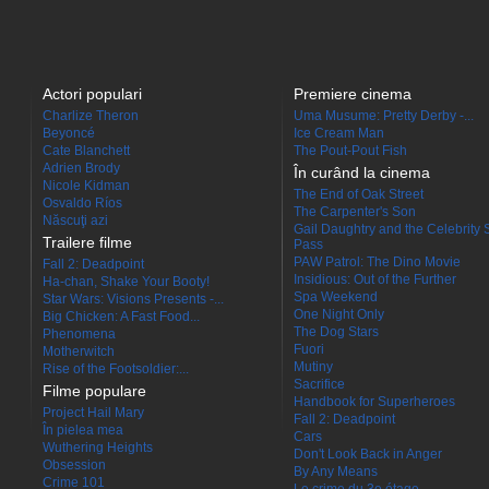
Actori populari
Premiere cinema
Charlize Theron
Uma Musume: Pretty Derby -...
Beyoncé
Ice Cream Man
Cate Blanchett
The Pout-Pout Fish
Adrien Brody
În curând la cinema
Nicole Kidman
The End of Oak Street
Osvaldo Ríos
The Carpenter's Son
Născuţi azi
Gail Daughtry and the Celebrity 
Trailere filme
Pass
PAW Patrol: The Dino Movie
Fall 2: Deadpoint
Insidious: Out of the Further
Ha-chan, Shake Your Booty!
Spa Weekend
Star Wars: Visions Presents -...
One Night Only
Big Chicken: A Fast Food...
The Dog Stars
Phenomena
Fuori
Motherwitch
Mutiny
Rise of the Footsoldier:...
Sacrifice
Filme populare
Handbook for Superheroes
Project Hail Mary
Fall 2: Deadpoint
În pielea mea
Cars
Wuthering Heights
Don't Look Back in Anger
Obsession
By Any Means
Crime 101