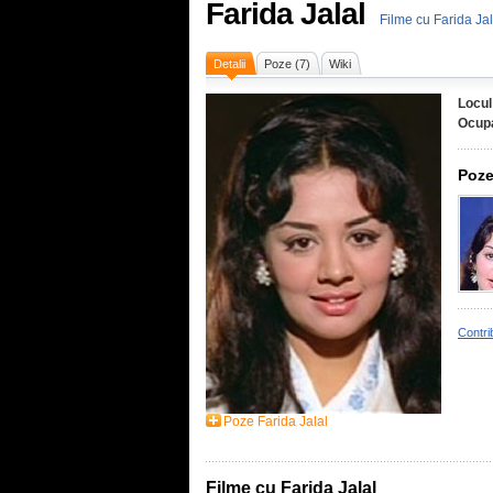
Farida Jalal
Filme cu Farida Jal
Detalii
Poze (7)
Wiki
Locul
Ocupa
Poze
Contri
Poze Farida Jalal
Filme cu Farida Jalal