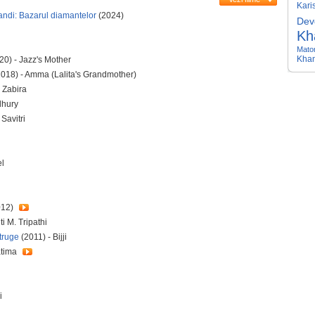
Kari
di: Bazarul diamantelor
(2024)
Dev
Kh
Mato
Kha
20) - Jazz's Mother
018) - Amma (Lalita's Grandmother)
 Zabira
dhury
Savitri
el
012)
i M. Tripathi
truge
(2011) - Bijji
atima
i