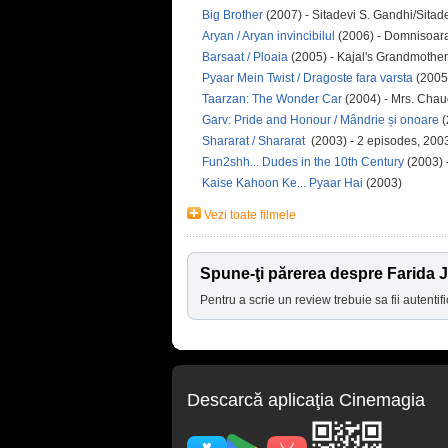
Big Brother
(2007) - Sitadevi S. Gandhi/Sita
Aryan / Aryan invincibilul
(2006) - Domnisoar
Barsaat / Ploaia
(2005) - Kajal's Grandmother
Pyaar Mein Twist / Dragoste fara varsta
(2005)
Taarzan: The Wonder Car
(2004) - Mrs. Cha
Garv: Pride and Honour / Mândrie și onoare
(
Shararat / Shararat
(2003) - 2 episodes, 20
Fun2shh... Dudes in the 10th Century
(2003) 
Kaise Kahoon Ke... Pyaar Hai
(2003)
Vezi toate filmele
Spune-ţi părerea despre Farida J
Pentru a scrie un review trebuie sa fii autentifi
Descarcă aplicaţia Cinemagia