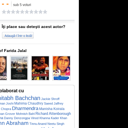
- -
sub 5 voturi
Îţi place sau deteşti acest actor?
Adaugă-l într-o listă!
of Farida Jalal
olaborat cu
itabh Bachchan
Jackie Shroff
Mahima Chaudhry
man Joshi
Saeed Jaffrey
Dharmendra
Manisha Koirala
 Chopra
Richard Attenborough
han Grover
Mohnish Bahl
ha
Danny Denzongpa
Vinod Khanna
Kader Khan
hn Abraham
Tinnu Anand
Neetu Singh