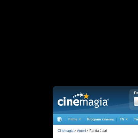
De
Filme
Program cinema
TV
Ti
Cinemagia
Actori
Farida Jalal
>
>