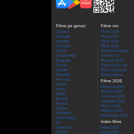
Filme pe genuri
Filme noi
Acţiune
Filme 2028
Animaţie
Filme 2027
Aventuri
Filme 2026
Comedie
Filme 2025
Crimă
Premiere cinema
Documentar
Filme la TV
Dragoste
Filme pe DVD
Dramă
Filme pe Blu-ray
Familie
Filme româneşti
Fantastic
Filme indiene
Film noir
Filme 2026
Horror
Filme noi 2026
Istoric
Actiune 2026
Mister
Comedie 2026
Muzică
Dragoste 2026
Muzical
Horror 2026
Război
Indiene 2026
Romantic
Româneşti 2026
Scurt metraj
Index filme
SF
Stand Up
Index 2026
Thriller
Index 2025