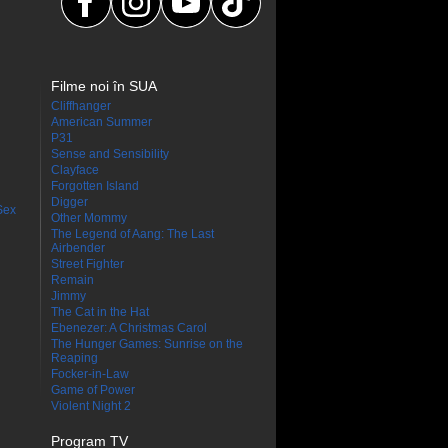
Filme noi în SUA
Cliffhanger
American Summer
P31
Sense and Sensibility
Clayface
Forgotten Island
Digger
Sex
Other Mommy
The Legend of Aang: The Last
Airbender
Street Fighter
Remain
Jimmy
The Cat in the Hat
Ebenezer: A Christmas Carol
The Hunger Games: Sunrise on the
Reaping
Focker-in-Law
Game of Power
Violent Night 2
Program TV