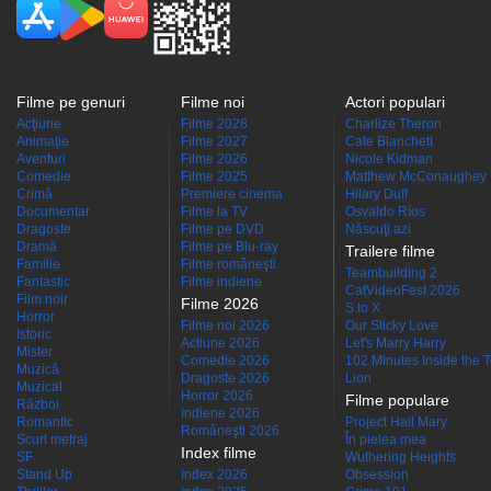
Filme pe genuri
Filme noi
Actori populari
Acţiune
Filme 2028
Charlize Theron
Animaţie
Filme 2027
Cate Blanchett
Aventuri
Filme 2026
Nicole Kidman
Comedie
Filme 2025
Matthew McConaughey
Crimă
Premiere cinema
Hilary Duff
Documentar
Filme la TV
Osvaldo Ríos
Dragoste
Filme pe DVD
Născuţi azi
Dramă
Filme pe Blu-ray
Trailere filme
Familie
Filme româneşti
Teambuilding 2
Fantastic
Filme indiene
CatVideoFest 2026
Film noir
Filme 2026
S to X
Horror
Filme noi 2026
Our Sticky Love
Istoric
Actiune 2026
Let's Marry Harry
Mister
Comedie 2026
102 Minutes Inside the 
Muzică
Dragoste 2026
Lion
Muzical
Horror 2026
Filme populare
Război
Indiene 2026
Romantic
Project Hail Mary
Româneşti 2026
Scurt metraj
În pielea mea
Index filme
SF
Wuthering Heights
Stand Up
Index 2026
Obsession