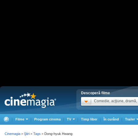
Descoperă filme
Comedie, acţiune, dramă, .
Filme
Program cinema
TV
Timp liber
În curând
Trailer
Cinemagia
Ştiri
Tags
Dong-hyuk Hwang
>
>
>