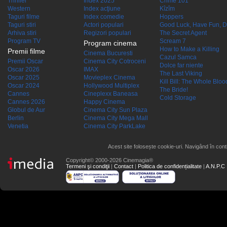
Thriller
Index 2025
Crime 101
Western
Index acţiune
Kîzîm
Taguri filme
Index comedie
Hoppers
Taguri stiri
Actori populari
Good Luck, Have Fun, D
Arhiva stiri
Regizori populari
The Secret Agent
Program TV
Scream 7
Program cinema
How to Make a Killing
Premii filme
Cinema Bucuresti
Cazul Samca
Premii Oscar
Cinema City Cotroceni
Dolce far niente
Oscar 2026
IMAX
The Last Viking
Oscar 2025
Movieplex Cinema
Kill Bill: The Whole Blood
Oscar 2024
Hollywood Multiplex
The Bride!
Cannes
Cineplexx Baneasa
Cold Storage
Cannes 2026
Happy Cinema
Globul de Aur
Cinema City Sun Plaza
Berlin
Cinema City Mega Mall
Venetia
Cinema City ParkLake
Acest site folosește cookie-uri. Navigând în conti
Copyright© 2000-2026 Cinemagia®
Termeni şi condiţii
|
Contact
|
Politica de confidențialitate
|
A.N.P.C