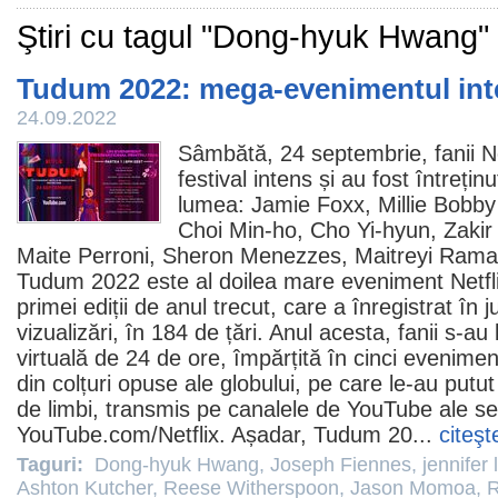
Ştiri cu tagul "Dong-hyuk Hwang"
Tudum 2022: mega-evenimentul inte
24.09.2022
Sâmbătă, 24 septembrie, fanii Ne
festival intens și au fost întrețin
lumea:
Jamie Foxx
,
Millie Bobb
Choi Min-ho
, Cho Yi-hyun,
Zakir
Maite Perroni
,
Sheron Menezzes
,
Maitreyi Rama
Tudum 2022 este al doilea mare eveniment Netfl
primei ediții de anul trecut, care a înregistrat în
vizualizări, în 184 de țări. Anul acesta, fanii s-a
virtuală de 24 de ore, împărțită în cinci evenime
din colțuri opuse ale globului, pe care le-au putu
de limbi, transmis pe canalele de YouTube ale serv
YouTube.com/Netflix. Așadar, Tudum 20...
citeşt
Taguri:
Dong-hyuk Hwang
,
Joseph Fiennes
,
jennifer
Ashton Kutcher
,
Reese Witherspoon
,
Jason Momoa
,
R