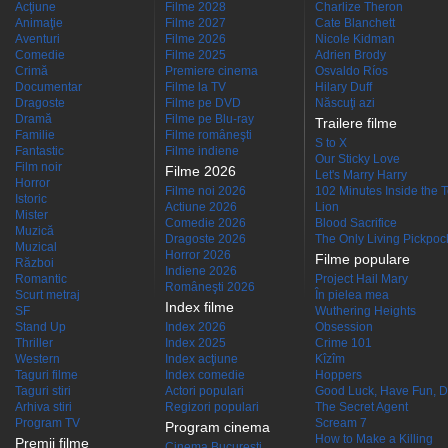
Acţiune
Filme 2028
Charlize Theron
Animaţie
Filme 2027
Cate Blanchett
Aventuri
Filme 2026
Nicole Kidman
Comedie
Filme 2025
Adrien Brody
Crimă
Premiere cinema
Osvaldo Ríos
Documentar
Filme la TV
Hilary Duff
Dragoste
Filme pe DVD
Născuţi azi
Dramă
Filme pe Blu-ray
Trailere filme
Familie
Filme româneşti
S to X
Fantastic
Filme indiene
Our Sticky Love
Film noir
Filme 2026
Let's Marry Harry
Horror
Filme noi 2026
102 Minutes Inside the 
Istoric
Actiune 2026
Lion
Mister
Comedie 2026
Blood Sacrifice
Muzică
Dragoste 2026
The Only Living Pickpocke
Muzical
Horror 2026
Filme populare
Război
Indiene 2026
Romantic
Project Hail Mary
Româneşti 2026
Scurt metraj
În pielea mea
Index filme
SF
Wuthering Heights
Stand Up
Index 2026
Obsession
Thriller
Index 2025
Crime 101
Western
Index acţiune
Kîzîm
Taguri filme
Index comedie
Hoppers
Taguri stiri
Actori populari
Good Luck, Have Fun, D
Arhiva stiri
Regizori populari
The Secret Agent
Program TV
Scream 7
Program cinema
How to Make a Killing
Premii filme
Cinema Bucuresti