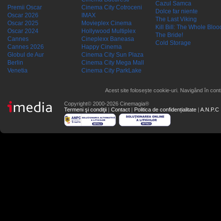
Cazul Samca
Premii Oscar
Cinema City Cotroceni
Dolce far niente
Oscar 2026
IMAX
The Last Viking
Oscar 2025
Movieplex Cinema
Kill Bill: The Whole Blood
Oscar 2024
Hollywood Multiplex
The Bride!
Cannes
Cineplexx Baneasa
Cold Storage
Cannes 2026
Happy Cinema
Globul de Aur
Cinema City Sun Plaza
Berlin
Cinema City Mega Mall
Venetia
Cinema City ParkLake
Acest site folosește cookie-uri. Navigând în conti
Copyright© 2000-2026 Cinemagia®
Termeni şi condiţii
|
Contact
|
Politica de confidențialitate
|
A.N.P.C