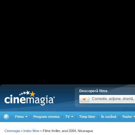
Descoperă filme
Comedie, acţiune, dramă, .
Filme
Program cinema
TV
Timp liber
În curând
Trailer
Cinemagia
Index filme
Filme thriller, anul 2004, Nicaragua
>
>