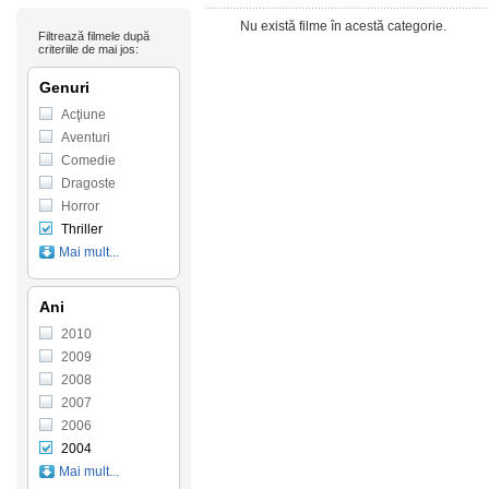
Nu există filme în acestă categorie.
Filtrează filmele după
criteriile de mai jos:
Genuri
Acţiune
Aventuri
Comedie
Dragoste
Horror
Thriller
Mai mult...
Ani
2010
2009
2008
2007
2006
2004
Mai mult...