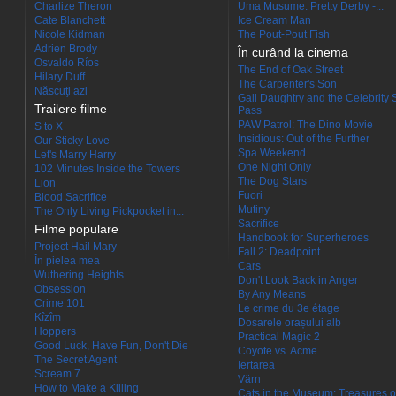
Charlize Theron
Uma Musume: Pretty Derby -...
Cate Blanchett
Ice Cream Man
Nicole Kidman
The Pout-Pout Fish
Adrien Brody
În curând la cinema
Osvaldo Ríos
The End of Oak Street
Hilary Duff
The Carpenter's Son
Născuţi azi
Gail Daughtry and the Celebrity 
Trailere filme
Pass
PAW Patrol: The Dino Movie
S to X
Insidious: Out of the Further
Our Sticky Love
Spa Weekend
Let's Marry Harry
One Night Only
102 Minutes Inside the Towers
The Dog Stars
Lion
Fuori
Blood Sacrifice
Mutiny
The Only Living Pickpocket in...
Sacrifice
Filme populare
Handbook for Superheroes
Project Hail Mary
Fall 2: Deadpoint
În pielea mea
Cars
Wuthering Heights
Don't Look Back in Anger
Obsession
By Any Means
Crime 101
Le crime du 3e étage
Kîzîm
Dosarele orașului alb
Hoppers
Practical Magic 2
Good Luck, Have Fun, Don't Die
Coyote vs. Acme
The Secret Agent
Iertarea
Scream 7
Värn
How to Make a Killing
Cats in the Museum: Treasures o