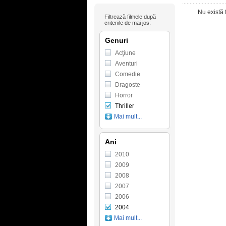
Nu există 
Filtrează filmele după
criteriile de mai jos:
Genuri
Acţiune
Aventuri
Comedie
Dragoste
Horror
Thriller
Mai mult...
Ani
2010
2009
2008
2007
2006
2004
Mai mult...