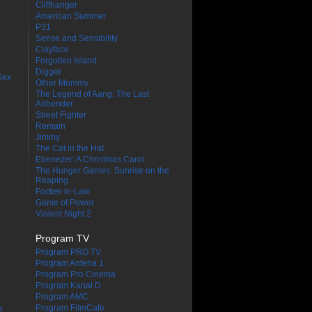
Cliffhanger
American Summer
P31
Sense and Sensibility
Clayface
Forgotten Island
Digger
Sex
Other Mommy
The Legend of Aang: The Last
Airbender
Street Fighter
Remain
Jimmy
The Cat in the Hat
Ebenezer: A Christmas Carol
The Hunger Games: Sunrise on the
Reaping
Focker-in-Law
Game of Power
Violent Night 2
Program TV
Program PRO TV
Program Antena 1
Program Pro Cinema
Program Kanal D
Program AMC
Program FilmCafe
f