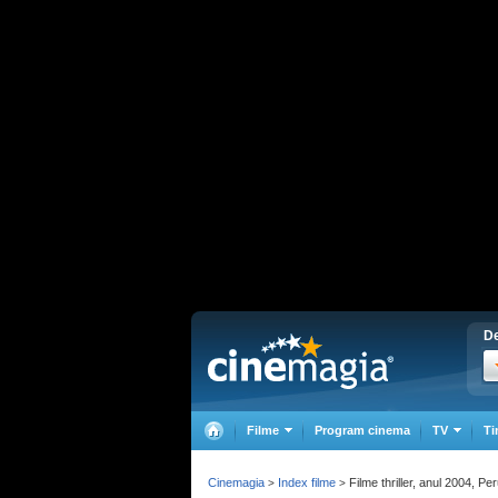
De
Filme
Program cinema
TV
Ti
Cinemagia
Index filme
Filme thriller, anul 2004, Pe
>
>