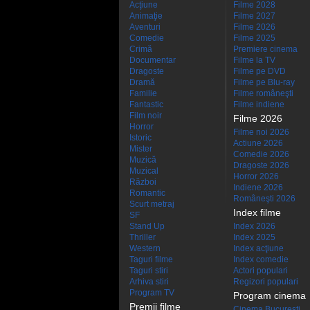
Acţiune
Filme 2028
Animaţie
Filme 2027
Aventuri
Filme 2026
Comedie
Filme 2025
Crimă
Premiere cinema
Documentar
Filme la TV
Dragoste
Filme pe DVD
Dramă
Filme pe Blu-ray
Familie
Filme româneşti
Fantastic
Filme indiene
Film noir
Filme 2026
Horror
Filme noi 2026
Istoric
Actiune 2026
Mister
Comedie 2026
Muzică
Dragoste 2026
Muzical
Horror 2026
Război
Indiene 2026
Romantic
Româneşti 2026
Scurt metraj
Index filme
SF
Stand Up
Index 2026
Thriller
Index 2025
Western
Index acţiune
Taguri filme
Index comedie
Taguri stiri
Actori populari
Arhiva stiri
Regizori populari
Program TV
Program cinema
Premii filme
Cinema Bucuresti