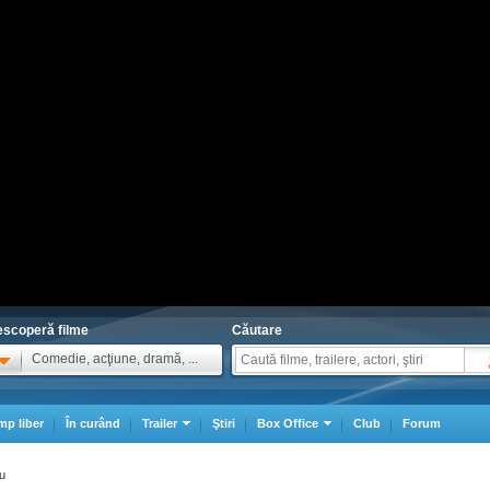
scoperă filme
Căutare
Comedie, acţiune, dramă, ...
mp liber
În curând
Trailer
Ştiri
Box Office
Club
Forum
ru